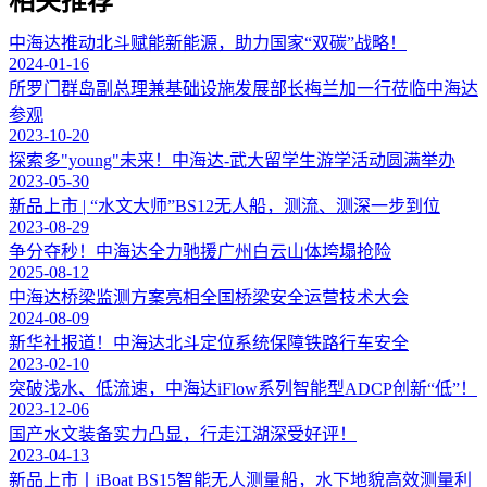
相关推荐
中海达推动北斗赋能新能源，助力国家“双碳”战略！
2024-01-16
所罗门群岛副总理兼基础设施发展部长梅兰加一行莅临中海达
参观
2023-10-20
探索多"young"未来！中海达-武大留学生游学活动圆满举办
2023-05-30
新品上市 | “水文大师”BS12无人船，测流、测深一步到位
2023-08-29
争分夺秒！中海达全力驰援广州白云山体垮塌抢险
2025-08-12
中海达桥梁监测方案亮相全国桥梁安全运营技术大会
2024-08-09
新华社报道！中海达北斗定位系统保障铁路行车安全
2023-02-10
突破浅水、低流速，中海达iFlow系列智能型ADCP创新“低”！
2023-12-06
国产水文装备实力凸显，行走江湖深受好评！
2023-04-13
新品上市丨iBoat BS15智能无人测量船，水下地貌高效测量利