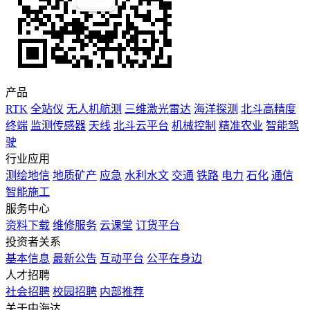
产品
RTK
全站仪
无人机航测
三维激光雷达
海洋探测
北斗高精度
终端
监测传感器
天线
北斗云平台
机械控制
精准农业
智能驾
驶
行业应用
测绘地信
地质矿产
应急
水利水文
交通
铁路
电力
石化
通信
智能施工
服务中心
资料下载
维修服务
云课堂
订货平台
投资者关系
基本信息
最新公告
互动平台
公平在身边
人才招聘
社会招聘
校园招聘
内部推荐
关于中海达