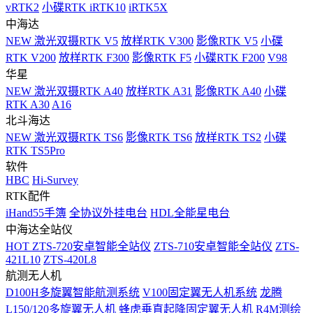
vRTK2
小碟RTK iRTK10
iRTK5X
中海达
NEW
激光双摄RTK V5
放样RTK V300
影像RTK V5
小碟
RTK V200
放样RTK F300
影像RTK F5
小碟RTK F200
V98
华星
NEW
激光双摄RTK A40
放样RTK A31
影像RTK A40
小碟
RTK A30
A16
北斗海达
NEW
激光双摄RTK TS6
影像RTK TS6
放样RTK TS2
小碟
RTK TS5Pro
软件
HBC
Hi-Survey
RTK配件
iHand55手簿
全协议外挂电台
HDL全能星电台
中海达全站仪
HOT
ZTS-720安卓智能全站仪
ZTS-710安卓智能全站仪
ZTS-
421L10
ZTS-420L8
航测无人机
D100H多旋翼智能航测系统
V100固定翼无人机系统
龙腾
L150/120多旋翼无人机
蜂虎垂直起降固定翼无人机
R4M测绘