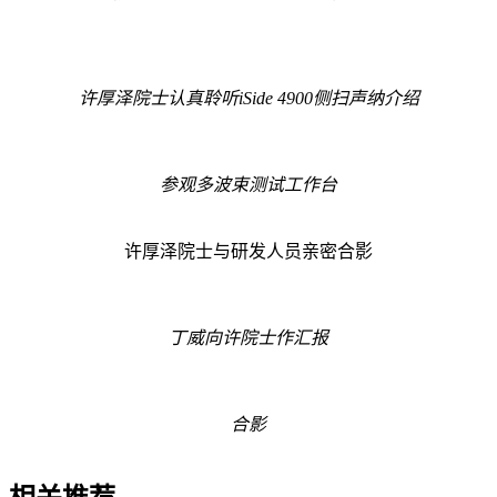
许厚泽院士认真聆听iSide 4900侧扫声纳介绍
参观多波束测试工作台
许厚泽院士与研发人员亲密合影
丁威向许院士作汇报
合影