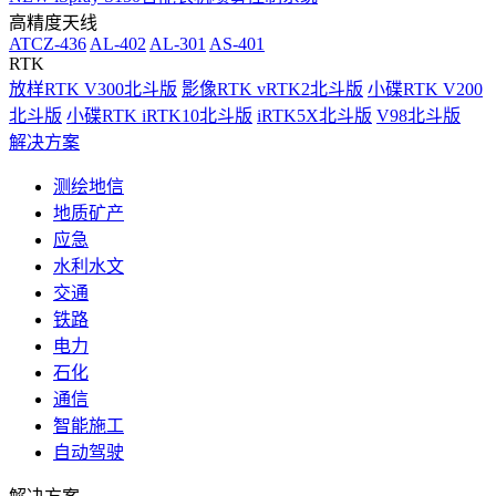
高精度天线
ATCZ-436
AL-402
AL-301
AS-401
RTK
放样RTK V300北斗版
影像RTK vRTK2北斗版
小碟RTK V200
北斗版
小碟RTK iRTK10北斗版
iRTK5X北斗版
V98北斗版
解决方案
测绘地信
地质矿产
应急
水利水文
交通
铁路
电力
石化
通信
智能施工
自动驾驶