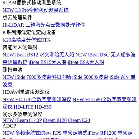
SLAM便携式移动测量系统
NEW
L3 Pro全能移动测量系统
点云处理软件
Hi-LiDAR 三维激光点云数据处理软件
K系列海洋定位定向设备
K20高精度分体式RTK
智能无人测量船
NEW
iBoat BS12 水文测验无人船
NEW
iBoat BSC 无人船多波
束测量系统
iBoat BS15无人船
iBoat BSA无人船
侧扫声呐
NEW
iSide 7000多波束侧扫声呐
iSide 5000多波束
iSide 系列单
波束
HD系列单波束测深仪
NEW
HD-670全数字变频测深仪
NEW
HD-680全数字双变频测
深仪
HD-LITE
HD-550
浅水多波束测深仪
NEW
iBeam 8140P
iBeam 8120
iBeam E20
ADCP
NEW
多频走航式iFlow RP9
单频走航式iFlow RP1200
单频走