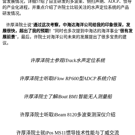
营发展情况，详细介绍了自主研发的多波束、侧扫声纳、ADCP、惯导
的产业化进程，并重点介绍了许院士比较关注的水声定位系统的产品
研发情况。
许厚泽院士说“
通过这次考察，中海达海洋公司给我的印象很深，发
展很快，超出了我的预期！
”同时也多次提到中海达的海洋事业“
很有发
展前景
”，最后，许院士对海洋公司未来的发展提出了很多宝贵的建
议。
许厚泽院士参观iTrack水声定位系统
许厚泽院士听取iFlow RP600型ADCP系统介绍
许厚泽院士了解iBoat BM1智能无人测量船
许厚泽院士听取iBeam 8120多波束测深仪介绍
许厚泽院士就iPos MS11惯导技术性能与丁威交流