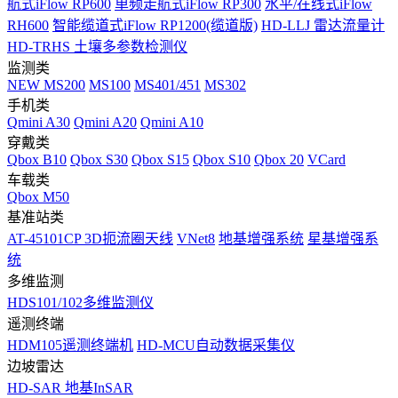
航式iFlow RP600
单频走航式iFlow RP300
水平/在线式iFlow
RH600
智能缆道式iFlow RP1200(缆道版)
HD-LLJ 雷达流量计
HD-TRHS 土壤多参数检测仪
监测类
NEW
MS200
MS100
MS401/451
MS302
手机类
Qmini A30
Qmini A20
Qmini A10
穿戴类
Qbox B10
Qbox S30
Qbox S15
Qbox S10
Qbox 20
VCard
车载类
Qbox M50
基准站类
AT-45101CP 3D扼流圈天线
VNet8
地基增强系统
星基增强系
统
多维监测
HDS101/102多维监测仪
遥测终端
HDM105遥测终端机
HD-MCU自动数据采集仪
边坡雷达
HD-SAR 地基InSAR