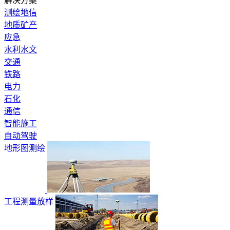
解决方案
测绘地信
地质矿产
应急
水利水文
交通
铁路
电力
石化
通信
智能施工
自动驾驶
地形图测绘
工程测量放样