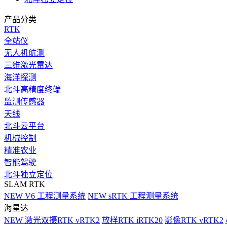
产品分类
RTK
全站仪
无人机航测
三维激光雷达
海洋探测
北斗高精度终端
监测传感器
天线
北斗云平台
机械控制
精准农业
智能驾驶
北斗独立定位
SLAM RTK
NEW
V6 工程测量系统
NEW
sRTK 工程测量系统
海星达
NEW
激光双摄RTK vRTK2
放样RTK iRTK20
影像RTK vRTK2