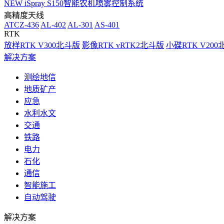
NEW
iSpray S150智能农机喷雾控制系统
高精度天线
ATCZ-436
AL-402
AL-301
AS-401
RTK
放样RTK V300北斗版
影像RTK vRTK2北斗版
小碟RTK V20
解决方案
测绘地信
地质矿产
应急
水利水文
交通
铁路
电力
石化
通信
智能施工
自动驾驶
解决方案