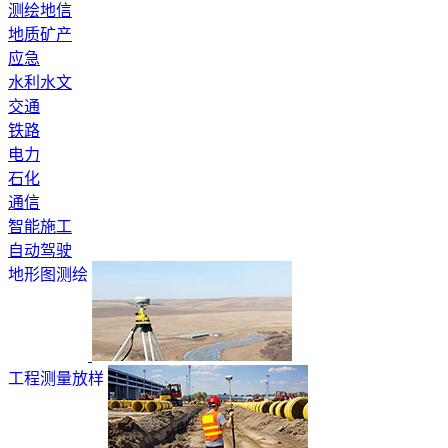
测绘地信
地质矿产
应急
水利水文
交通
铁路
电力
石化
通信
智能施工
自动驾驶
地形图测绘
工程测量放样