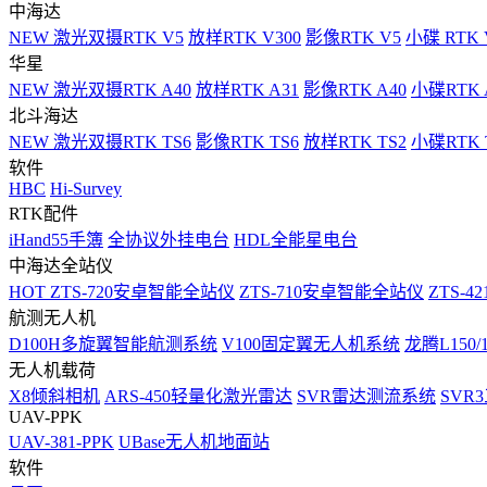
中海达
NEW
激光双摄RTK V5
放样RTK V300
影像RTK V5
小碟 RTK 
华星
NEW
激光双摄RTK A40
放样RTK A31
影像RTK A40
小碟RTK 
北斗海达
NEW
激光双摄RTK TS6
影像RTK TS6
放样RTK TS2
小碟RTK T
软件
HBC
Hi-Survey
RTK配件
iHand55手簿
全协议外挂电台
HDL全能星电台
中海达全站仪
HOT
ZTS-720安卓智能全站仪
ZTS-710安卓智能全站仪
ZTS-42
航测无人机
D100H多旋翼智能航测系统
V100固定翼无人机系统
龙腾L150
无人机载荷
X8倾斜相机
ARS-450轻量化激光雷达
SVR雷达测流系统
SVR
UAV-PPK
UAV-381-PPK
UBase无人机地面站
软件