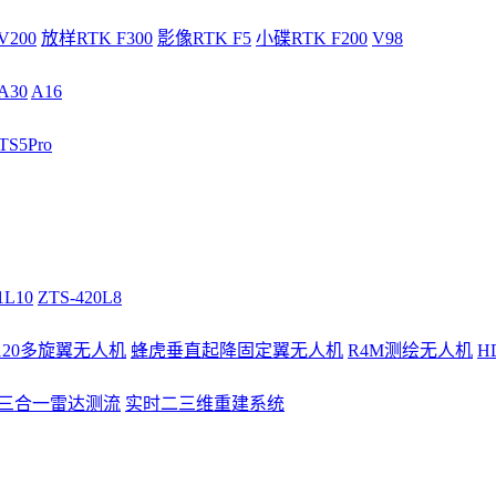
V200
放样RTK F300
影像RTK F5
小碟RTK F200
V98
A30
A16
S5Pro
1L10
ZTS-420L8
/120多旋翼无人机
蜂虎垂直起降固定翼无人机
R4M测绘无人机
H
3三合一雷达测流
实时二三维重建系统