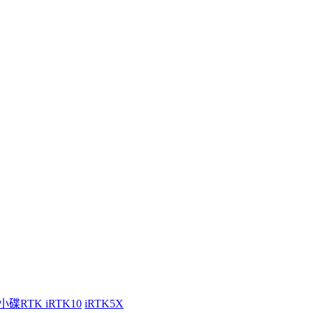
小碟RTK iRTK10
iRTK5X