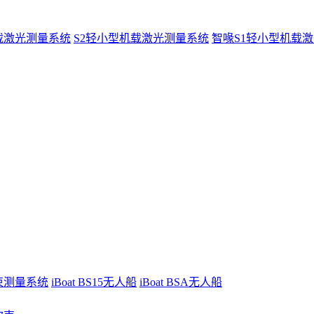
载激光测量系统
S2轻小型机载激光测量系统
智喙S1轻小型机载
波束测量系统
iBoat BS15无人船
iBoat BSA无人船