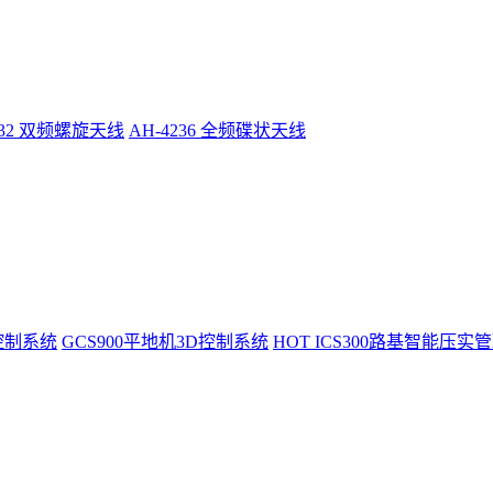
232 双频螺旋天线
AH-4236 全频碟状天线
控制系统
GCS900平地机3D控制系统
HOT
ICS300路基智能压实