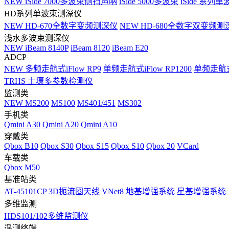
NEW
iSide 7000多波束侧扫声呐
iSide 5000多波束
iSide 系列单
HD系列单波束测深仪
NEW
HD-670全数字变频测深仪
NEW
HD-680全数字双变频测
浅水多波束测深仪
NEW
iBeam 8140P
iBeam 8120
iBeam E20
ADCP
NEW
多频走航式iFlow RP9
单频走航式iFlow RP1200
单频走航式i
TRHS 土壤多参数检测仪
监测类
NEW
MS200
MS100
MS401/451
MS302
手机类
Qmini A30
Qmini A20
Qmini A10
穿戴类
Qbox B10
Qbox S30
Qbox S15
Qbox S10
Qbox 20
VCard
车载类
Qbox M50
基准站类
AT-45101CP 3D扼流圈天线
VNet8
地基增强系统
星基增强系统
多维监测
HDS101/102多维监测仪
遥测终端