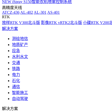
NEW
iSpray S150智能农机喷雾控制系统
高精度天线
ATCZ-436
AL-402
AL-301
AS-401
RTK
放样RTK V300北斗版
影像RTK vRTK2北斗版
小碟RTK V20
解决方案
测绘地信
地质矿产
应急
水利水文
交通
铁路
电力
石化
通信
智能施工
自动驾驶
解决方案