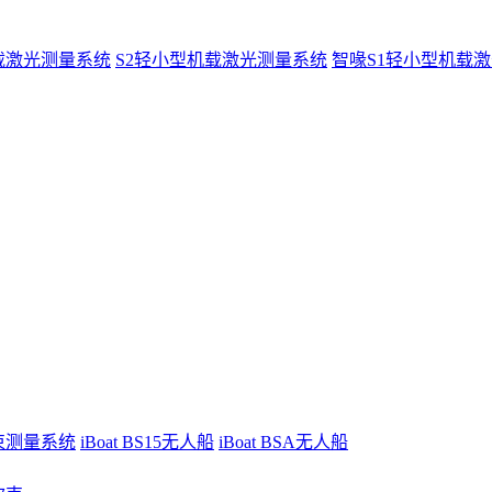
载激光测量系统
S2轻小型机载激光测量系统
智喙S1轻小型机载
波束测量系统
iBoat BS15无人船
iBoat BSA无人船