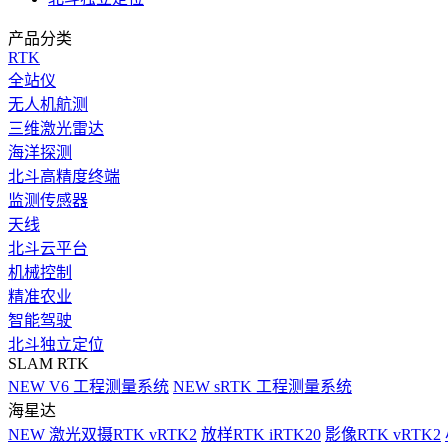
产品分类
RTK
全站仪
无人机航测
三维激光雷达
海洋探测
北斗高精度终端
监测传感器
天线
北斗云平台
机械控制
精准农业
智能驾驶
北斗独立定位
SLAM RTK
NEW
V6 工程测量系统
NEW
sRTK 工程测量系统
海星达
NEW
激光双摄RTK vRTK2
放样RTK iRTK20
影像RTK vRTK2