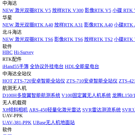
中海达
NEW
激光双摄RTK V5
放样RTK V300
影像RTK V5
小碟 RTK 
华星
NEW
激光双摄RTK A40
放样RTK A31
影像RTK A40
小碟RTK 
北斗海达
NEW
激光双摄RTK TS6
影像RTK TS6
放样RTK TS2
小碟RTK T
软件
HBC
Hi-Survey
RTK配件
iHand55手簿
全协议外挂电台
HDL全能星电台
中海达全站仪
HOT
ZTS-720安卓智能全站仪
ZTS-710安卓智能全站仪
ZTS-42
航测无人机
D100H多旋翼智能航测系统
V100固定翼无人机系统
龙腾L150
无人机载荷
X8倾斜相机
ARS-450轻量化激光雷达
SVR雷达测流系统
SVR
UAV-PPK
UAV-381-PPK
UBase无人机地面站
软件