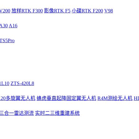
V200
放样RTK F300
影像RTK F5
小碟RTK F200
V98
A30
A16
S5Pro
1L10
ZTS-420L8
/120多旋翼无人机
蜂虎垂直起降固定翼无人机
R4M测绘无人机
H
3三合一雷达测流
实时二三维重建系统