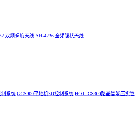
232 双频螺旋天线
AH-4236 全频碟状天线
控制系统
GCS900平地机3D控制系统
HOT
ICS300路基智能压实