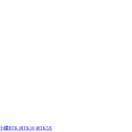
小碟RTK iRTK10
iRTK5X