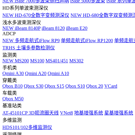
NEW
iSide 7000多波束侧扫声呐
iSide 5000多波束
iSide 系列单
HD系列单波束测深仪
NEW
HD-670全数字变频测深仪
NEW
HD-680全数字双变频测
浅水多波束测深仪
NEW
iBeam 8140P
iBeam 8120
iBeam E20
ADCP
NEW
多频走航式iFlow RP9
单频走航式iFlow RP1200
单频走航式i
TRHS 土壤多参数检测仪
监测类
NEW
MS200
MS100
MS401/451
MS302
手机类
Qmini A30
Qmini A20
Qmini A10
穿戴类
Qbox B10
Qbox S30
Qbox S15
Qbox S10
Qbox 20
VCard
车载类
Qbox M50
基准站类
AT-45101CP 3D扼流圈天线
VNet8
地基增强系统
星基增强系统
多维监测
HDS101/102多维监测仪
遥测终端