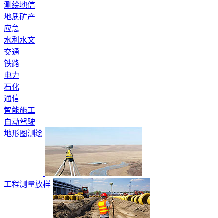
测绘地信
地质矿产
应急
水利水文
交通
铁路
电力
石化
通信
智能施工
自动驾驶
地形图测绘
工程测量放样