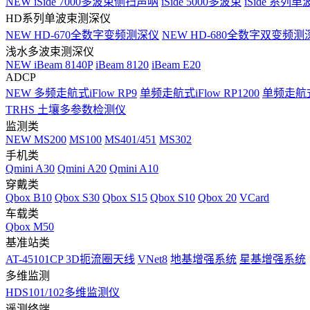
NEW
iSide 7000多波束侧扫声呐
iSide 5000多波束
iSide 系列单
HD系列单波束测深仪
NEW
HD-670全数字变频测深仪
NEW
HD-680全数字双变频测
浅水多波束测深仪
NEW
iBeam 8140P
iBeam 8120
iBeam E20
ADCP
NEW
多频走航式iFlow RP9
单频走航式iFlow RP1200
单频走航式i
TRHS 土壤多参数检测仪
监测类
NEW
MS200
MS100
MS401/451
MS302
手机类
Qmini A30
Qmini A20
Qmini A10
穿戴类
Qbox B10
Qbox S30
Qbox S15
Qbox S10
Qbox 20
VCard
车载类
Qbox M50
基准站类
AT-45101CP 3D扼流圈天线
VNet8
地基增强系统
星基增强系统
多维监测
HDS101/102多维监测仪
遥测终端