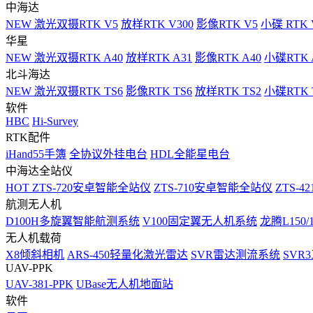
中海达
NEW
激光双摄RTK V5
放样RTK V300
影像RTK V5
小碟 RTK 
华星
NEW
激光双摄RTK A40
放样RTK A31
影像RTK A40
小碟RTK 
北斗海达
NEW
激光双摄RTK TS6
影像RTK TS6
放样RTK TS2
小碟RTK T
软件
HBC
Hi-Survey
RTK配件
iHand55手簿
全协议外挂电台
HDL全能星电台
中海达全站仪
HOT
ZTS-720安卓智能全站仪
ZTS-710安卓智能全站仪
ZTS-42
航测无人机
D100H多旋翼智能航测系统
V100固定翼无人机系统
龙腾L150
无人机载荷
X8倾斜相机
ARS-450轻量化激光雷达
SVR雷达测流系统
SVR
UAV-PPK
UAV-381-PPK
UBase无人机地面站
软件