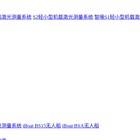
载激光测量系统
S2轻小型机载激光测量系统
智喙S1轻小型机载
波束测量系统
iBoat BS15无人船
iBoat BSA无人船