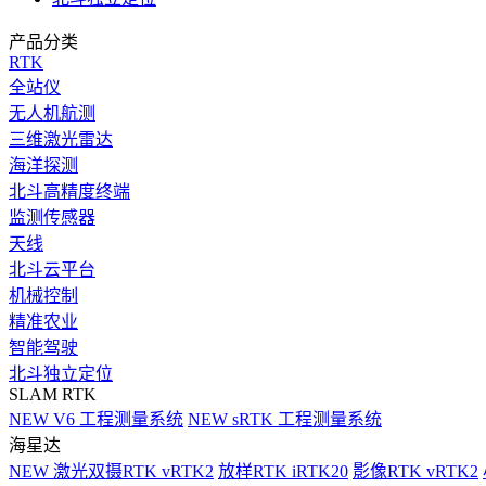
产品分类
RTK
全站仪
无人机航测
三维激光雷达
海洋探测
北斗高精度终端
监测传感器
天线
北斗云平台
机械控制
精准农业
智能驾驶
北斗独立定位
SLAM RTK
NEW
V6 工程测量系统
NEW
sRTK 工程测量系统
海星达
NEW
激光双摄RTK vRTK2
放样RTK iRTK20
影像RTK vRTK2