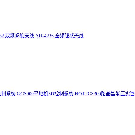
232 双频螺旋天线
AH-4236 全频碟状天线
控制系统
GCS900平地机3D控制系统
HOT
ICS300路基智能压实