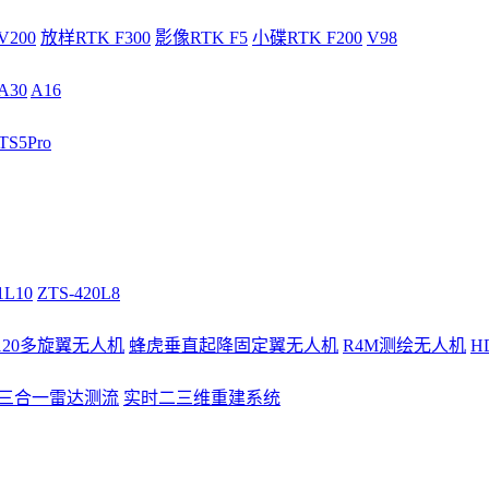
V200
放样RTK F300
影像RTK F5
小碟RTK F200
V98
A30
A16
S5Pro
1L10
ZTS-420L8
/120多旋翼无人机
蜂虎垂直起降固定翼无人机
R4M测绘无人机
H
3三合一雷达测流
实时二三维重建系统