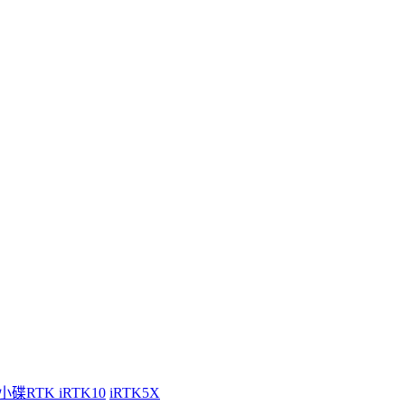
小碟RTK iRTK10
iRTK5X