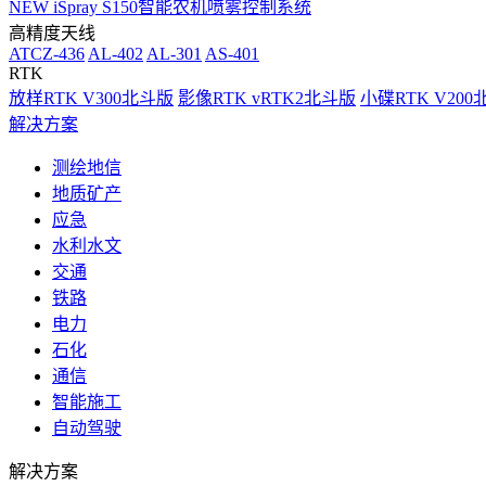
NEW
iSpray S150智能农机喷雾控制系统
高精度天线
ATCZ-436
AL-402
AL-301
AS-401
RTK
放样RTK V300北斗版
影像RTK vRTK2北斗版
小碟RTK V20
解决方案
测绘地信
地质矿产
应急
水利水文
交通
铁路
电力
石化
通信
智能施工
自动驾驶
解决方案