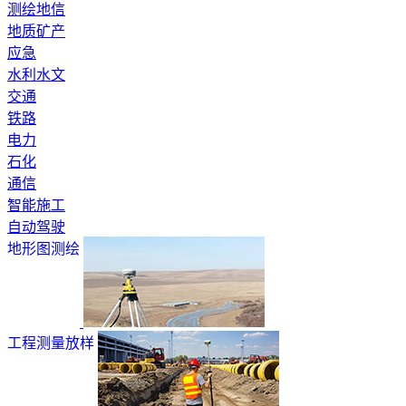
测绘地信
地质矿产
应急
水利水文
交通
铁路
电力
石化
通信
智能施工
自动驾驶
地形图测绘
工程测量放样