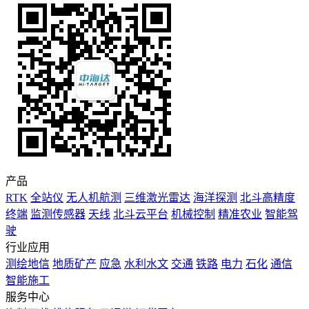
产品
RTK
全站仪
无人机航测
三维激光雷达
海洋探测
北斗高精度
终端
监测传感器
天线
北斗云平台
机械控制
精准农业
智能驾
驶
行业应用
测绘地信
地质矿产
应急
水利水文
交通
铁路
电力
石化
通信
智能施工
服务中心