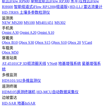
航式iFlow RP600
单频走航式iFlow RP300
水平/在线式iFlow
RH600
智能缆道式iFlow RP1200(缆道版)
HD-LLJ 雷达流量计
HD-TRHS 土壤多参数检测仪
监测类
NEW
MS200
MS100
MS401/451
MS302
手机类
Qmini A30
Qmini A20
Qmini A10
穿戴类
Qbox B10
Qbox S30
Qbox S15
Qbox S10
Qbox 20
VCard
车载类
Qbox M50
基准站类
AT-45101CP 3D扼流圈天线
VNet8
地基增强系统
星基增强系
统
多维监测
HDS101/102多维监测仪
遥测终端
HDM105遥测终端机
HD-MCU自动数据采集仪
边坡雷达
HD-SAR 地基InSAR