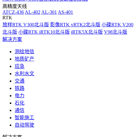
高精度天线
ATCZ-436
AL-402
AL-301
AS-401
RTK
放样RTK V300北斗版
影像RTK vRTK2北斗版
小碟RTK V200
北斗版
小碟RTK iRTK10北斗版
iRTK5X北斗版
V98北斗版
解决方案
测绘地信
地质矿产
应急
水利水文
交通
铁路
电力
石化
通信
智能施工
自动驾驶