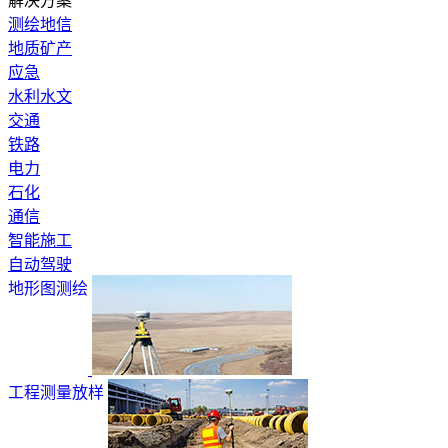
解决方案
测绘地信
地质矿产
应急
水利水文
交通
铁路
电力
石化
通信
智能施工
自动驾驶
地形图测绘
工程测量放样