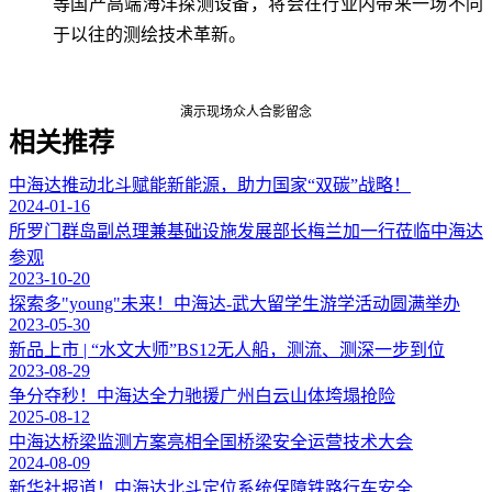
等国产高端海洋探测设备，将会在行业内带来一场不同
于以往的测绘技术革新。
演示现场众人合影留念
相关推荐
中海达推动北斗赋能新能源，助力国家“双碳”战略！
2024-01-16
所罗门群岛副总理兼基础设施发展部长梅兰加一行莅临中海达
参观
2023-10-20
探索多"young"未来！中海达-武大留学生游学活动圆满举办
2023-05-30
新品上市 | “水文大师”BS12无人船，测流、测深一步到位
2023-08-29
争分夺秒！中海达全力驰援广州白云山体垮塌抢险
2025-08-12
中海达桥梁监测方案亮相全国桥梁安全运营技术大会
2024-08-09
新华社报道！中海达北斗定位系统保障铁路行车安全