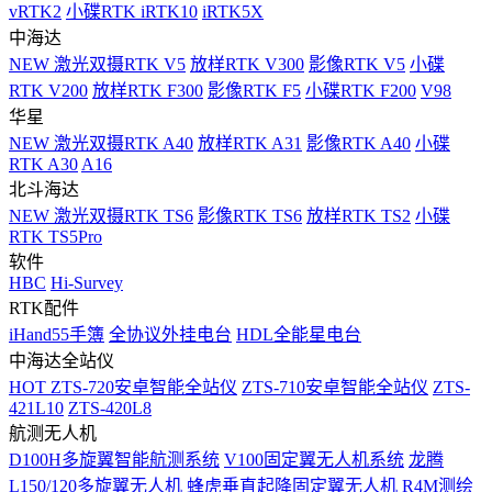
vRTK2
小碟RTK iRTK10
iRTK5X
中海达
NEW
激光双摄RTK V5
放样RTK V300
影像RTK V5
小碟
RTK V200
放样RTK F300
影像RTK F5
小碟RTK F200
V98
华星
NEW
激光双摄RTK A40
放样RTK A31
影像RTK A40
小碟
RTK A30
A16
北斗海达
NEW
激光双摄RTK TS6
影像RTK TS6
放样RTK TS2
小碟
RTK TS5Pro
软件
HBC
Hi-Survey
RTK配件
iHand55手簿
全协议外挂电台
HDL全能星电台
中海达全站仪
HOT
ZTS-720安卓智能全站仪
ZTS-710安卓智能全站仪
ZTS-
421L10
ZTS-420L8
航测无人机
D100H多旋翼智能航测系统
V100固定翼无人机系统
龙腾
L150/120多旋翼无人机
蜂虎垂直起降固定翼无人机
R4M测绘