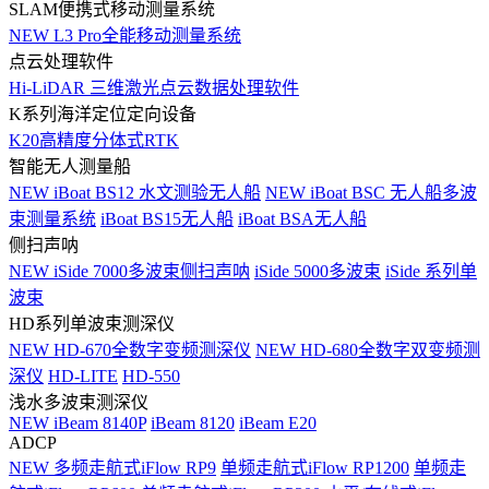
SLAM便携式移动测量系统
NEW
L3 Pro全能移动测量系统
点云处理软件
Hi-LiDAR 三维激光点云数据处理软件
K系列海洋定位定向设备
K20高精度分体式RTK
智能无人测量船
NEW
iBoat BS12 水文测验无人船
NEW
iBoat BSC 无人船多波
束测量系统
iBoat BS15无人船
iBoat BSA无人船
侧扫声呐
NEW
iSide 7000多波束侧扫声呐
iSide 5000多波束
iSide 系列单
波束
HD系列单波束测深仪
NEW
HD-670全数字变频测深仪
NEW
HD-680全数字双变频测
深仪
HD-LITE
HD-550
浅水多波束测深仪
NEW
iBeam 8140P
iBeam 8120
iBeam E20
ADCP
NEW
多频走航式iFlow RP9
单频走航式iFlow RP1200
单频走