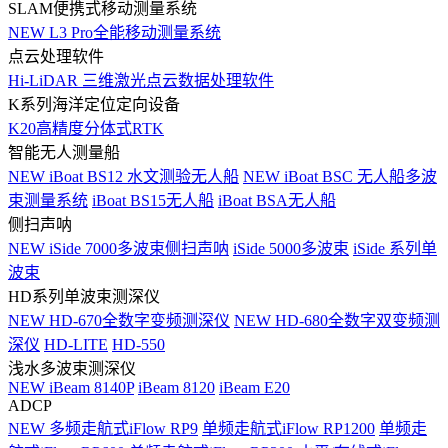
SLAM便携式移动测量系统
NEW
L3 Pro全能移动测量系统
点云处理软件
Hi-LiDAR 三维激光点云数据处理软件
K系列海洋定位定向设备
K20高精度分体式RTK
智能无人测量船
NEW
iBoat BS12 水文测验无人船
NEW
iBoat BSC 无人船多波
束测量系统
iBoat BS15无人船
iBoat BSA无人船
侧扫声呐
NEW
iSide 7000多波束侧扫声呐
iSide 5000多波束
iSide 系列单
波束
HD系列单波束测深仪
NEW
HD-670全数字变频测深仪
NEW
HD-680全数字双变频测
深仪
HD-LITE
HD-550
浅水多波束测深仪
NEW
iBeam 8140P
iBeam 8120
iBeam E20
ADCP
NEW
多频走航式iFlow RP9
单频走航式iFlow RP1200
单频走