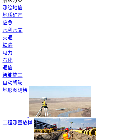
解决方案
测绘地信
地质矿产
应急
水利水文
交通
铁路
电力
石化
通信
智能施工
自动驾驶
地形图测绘
工程测量放样