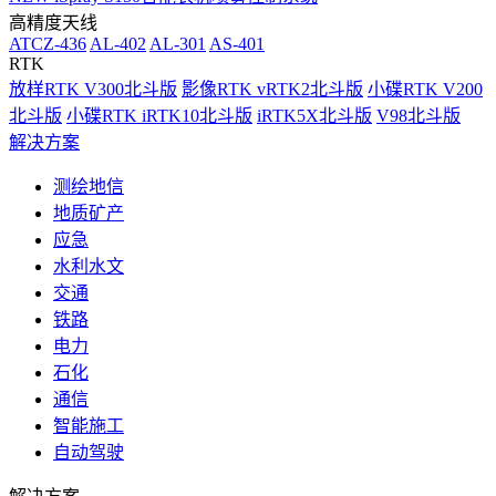
高精度天线
ATCZ-436
AL-402
AL-301
AS-401
RTK
放样RTK V300北斗版
影像RTK vRTK2北斗版
小碟RTK V200
北斗版
小碟RTK iRTK10北斗版
iRTK5X北斗版
V98北斗版
解决方案
测绘地信
地质矿产
应急
水利水文
交通
铁路
电力
石化
通信
智能施工
自动驾驶