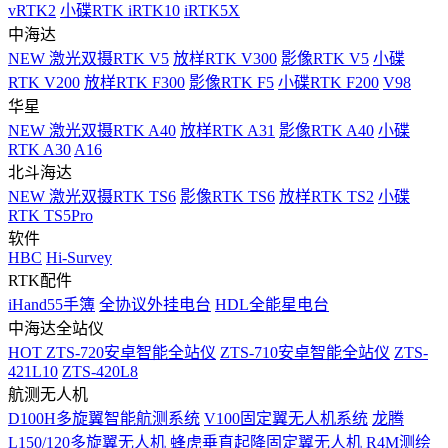
vRTK2
小碟RTK iRTK10
iRTK5X
中海达
NEW
激光双摄RTK V5
放样RTK V300
影像RTK V5
小碟
RTK V200
放样RTK F300
影像RTK F5
小碟RTK F200
V98
华星
NEW
激光双摄RTK A40
放样RTK A31
影像RTK A40
小碟
RTK A30
A16
北斗海达
NEW
激光双摄RTK TS6
影像RTK TS6
放样RTK TS2
小碟
RTK TS5Pro
软件
HBC
Hi-Survey
RTK配件
iHand55手簿
全协议外挂电台
HDL全能星电台
中海达全站仪
HOT
ZTS-720安卓智能全站仪
ZTS-710安卓智能全站仪
ZTS-
421L10
ZTS-420L8
航测无人机
D100H多旋翼智能航测系统
V100固定翼无人机系统
龙腾
L150/120多旋翼无人机
蜂虎垂直起降固定翼无人机
R4M测绘