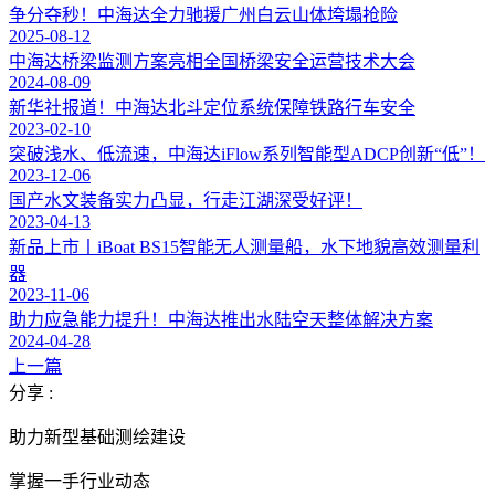
争分夺秒！中海达全力驰援广州白云山体垮塌抢险
2025-08-12
中海达桥梁监测方案亮相全国桥梁安全运营技术大会
2024-08-09
新华社报道！中海达北斗定位系统保障铁路行车安全
2023-02-10
突破浅水、低流速，中海达iFlow系列智能型ADCP创新“低”！
2023-12-06
国产水文装备实力凸显，行走江湖深受好评！
2023-04-13
新品上市丨iBoat BS15智能无人测量船，水下地貌高效测量利
器
2023-11-06
助力应急能力提升！中海达推出水陆空天整体解决方案
2024-04-28
上一篇
分享 :
助力新型基础测绘建设
掌握一手行业动态