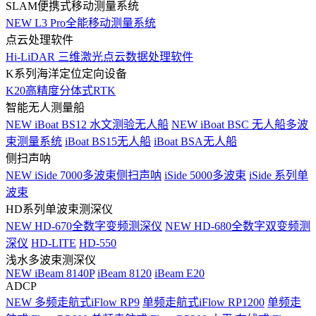
SLAM便携式移动测量系统
NEW
L3 Pro全能移动测量系统
点云处理软件
Hi-LiDAR 三维激光点云数据处理软件
K系列海洋定位定向设备
K20高精度分体式RTK
智能无人测量船
NEW
iBoat BS12 水文测验无人船
NEW
iBoat BSC 无人船多波
束测量系统
iBoat BS15无人船
iBoat BSA无人船
侧扫声呐
NEW
iSide 7000多波束侧扫声呐
iSide 5000多波束
iSide 系列单
波束
HD系列单波束测深仪
NEW
HD-670全数字变频测深仪
NEW
HD-680全数字双变频测
深仪
HD-LITE
HD-550
浅水多波束测深仪
NEW
iBeam 8140P
iBeam 8120
iBeam E20
ADCP
NEW
多频走航式iFlow RP9
单频走航式iFlow RP1200
单频走