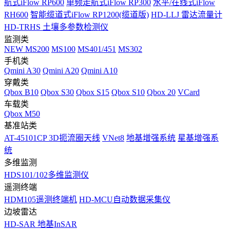
航式iFlow RP600
单频走航式iFlow RP300
水平/在线式iFlow
RH600
智能缆道式iFlow RP1200(缆道版)
HD-LLJ 雷达流量计
HD-TRHS 土壤多参数检测仪
监测类
NEW
MS200
MS100
MS401/451
MS302
手机类
Qmini A30
Qmini A20
Qmini A10
穿戴类
Qbox B10
Qbox S30
Qbox S15
Qbox S10
Qbox 20
VCard
车载类
Qbox M50
基准站类
AT-45101CP 3D扼流圈天线
VNet8
地基增强系统
星基增强系
统
多维监测
HDS101/102多维监测仪
遥测终端
HDM105遥测终端机
HD-MCU自动数据采集仪
边坡雷达
HD-SAR 地基InSAR