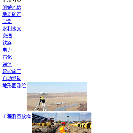
解决方案
测绘地信
地质矿产
应急
水利水文
交通
铁路
电力
石化
通信
智能施工
自动驾驶
地形图测绘
工程测量放样