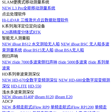
SLAM便携式移动测量系统
NEW
L3 Pro全能移动测量系统
点云处理软件
Hi-LiDAR 三维激光点云数据处理软件
K系列海洋定位定向设备
K20高精度分体式RTK
智能无人测量船
NEW
iBoat BS12 水文测验无人船
NEW
iBoat BSC 无人船多波
束测量系统
iBoat BS15无人船
iBoat BSA无人船
侧扫声呐
NEW
iSide 7000多波束侧扫声呐
iSide 5000多波束
iSide 系列单
波束
HD系列单波束测深仪
NEW
HD-670全数字变频测深仪
NEW
HD-680全数字双变频测
深仪
HD-LITE
HD-550
浅水多波束测深仪
NEW
iBeam 8140P
iBeam 8120
iBeam E20
ADCP
NEW
多频走航式iFlow RP9
单频走航式iFlow RP1200
单频走