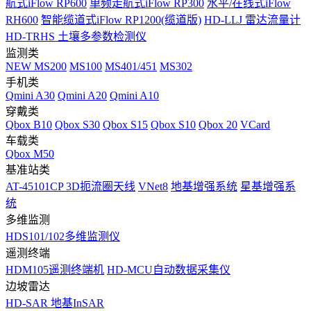
航式iFlow RP600
单频走航式iFlow RP300
水平/在线式iFlow
RH600
智能缆道式iFlow RP1200(缆道版)
HD-LLJ 雷达流量计
HD-TRHS 土壤多参数检测仪
监测类
NEW
MS200
MS100
MS401/451
MS302
手机类
Qmini A30
Qmini A20
Qmini A10
穿戴类
Qbox B10
Qbox S30
Qbox S15
Qbox S10
Qbox 20
VCard
车载类
Qbox M50
基准站类
AT-45101CP 3D扼流圈天线
VNet8
地基增强系统
星基增强系
统
多维监测
HDS101/102多维监测仪
遥测终端
HDM105遥测终端机
HD-MCU自动数据采集仪
边坡雷达
HD-SAR 地基InSAR