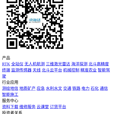
产品
RTK
全站仪
无人机航测
三维激光雷达
海洋探测
北斗高精度
终端
监测传感器
天线
北斗云平台
机械控制
精准农业
智能驾
驶
行业应用
测绘地信
地质矿产
应急
水利水文
交通
铁路
电力
石化
通信
智能施工
服务中心
资料下载
维修服务
云课堂
订货平台
投资者关系