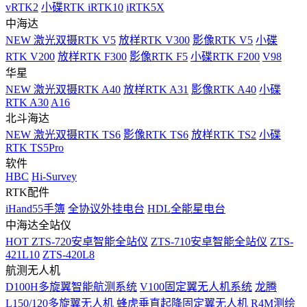
vRTK2
小碟RTK iRTK10
iRTK5X
中海达
NEW
激光双摄RTK V5
放样RTK V300
影像RTK V5
小碟
RTK V200
放样RTK F300
影像RTK F5
小碟RTK F200
V98
华星
NEW
激光双摄RTK A40
放样RTK A31
影像RTK A40
小碟
RTK A30
A16
北斗海达
NEW
激光双摄RTK TS6
影像RTK TS6
放样RTK TS2
小碟
RTK TS5Pro
软件
HBC
Hi-Survey
RTK配件
iHand55手簿
全协议外挂电台
HDL全能星电台
中海达全站仪
HOT
ZTS-720安卓智能全站仪
ZTS-710安卓智能全站仪
ZTS-
421L10
ZTS-420L8
航测无人机
D100H多旋翼智能航测系统
V100固定翼无人机系统
龙腾
L150/120多旋翼无人机
蜂虎垂直起降固定翼无人机
R4M测绘