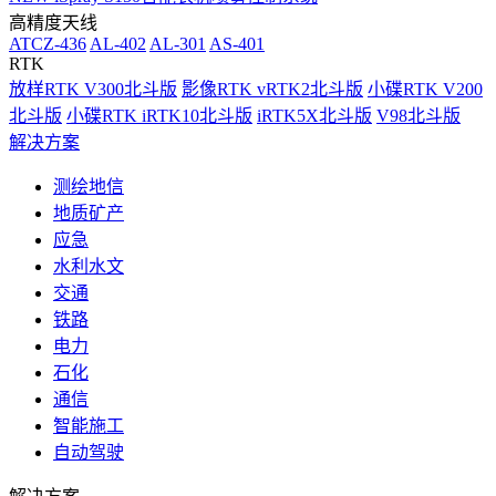
高精度天线
ATCZ-436
AL-402
AL-301
AS-401
RTK
放样RTK V300北斗版
影像RTK vRTK2北斗版
小碟RTK V200
北斗版
小碟RTK iRTK10北斗版
iRTK5X北斗版
V98北斗版
解决方案
测绘地信
地质矿产
应急
水利水文
交通
铁路
电力
石化
通信
智能施工
自动驾驶