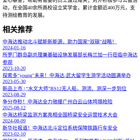
爱心基金，帮助有需要的员工渡过难关；对外积极参与公益活
动，在全国40余所高校设立奖学金，累计金额近400万元，支
持测绘教育的发展。
相关推荐
中海达推动北斗赋能新能源，助力国家“双碳”战略！
2024-01-16
所罗门群岛副总理兼基础设施发展部长梅兰加一行莅临中海达
参观
2023-10-20
探索多"young"未来！中海达-武大留学生游学活动圆满举办
2023-05-30
新品上市 | “水文大师”BS12无人船，测流、测深一步到位
2023-08-29
争分夺秒！中海达全力驰援广州白云山体垮塌抢险
2025-08-12
中海达桥梁监测方案亮相全国桥梁安全运营技术大会
2024-08-09
新华社报道！中海达北斗定位系统保障铁路行车安全
2023-02-10