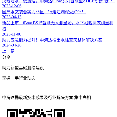
突破浅水、低流速，中海达iFlow系列智能型ADCP创新“低”！
2023-12-06
国产水文装备实力凸显，行走江湖深受好评！
2023-04-13
新品上市丨iBoat BS15智能无人测量船，水下地貌高效测量利
器
2023-11-06
助力应急能力提升！中海达推出水陆空天整体解决方案
2024-04-28
上一篇
分享 :
助力新型基础测绘建设
掌握一手行业动态
中海达携最新技术成果及行业解决方案 集中亮相