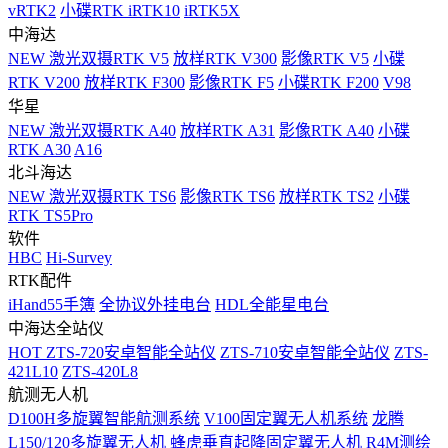
vRTK2
小碟RTK iRTK10
iRTK5X
中海达
NEW
激光双摄RTK V5
放样RTK V300
影像RTK V5
小碟
RTK V200
放样RTK F300
影像RTK F5
小碟RTK F200
V98
华星
NEW
激光双摄RTK A40
放样RTK A31
影像RTK A40
小碟
RTK A30
A16
北斗海达
NEW
激光双摄RTK TS6
影像RTK TS6
放样RTK TS2
小碟
RTK TS5Pro
软件
HBC
Hi-Survey
RTK配件
iHand55手簿
全协议外挂电台
HDL全能星电台
中海达全站仪
HOT
ZTS-720安卓智能全站仪
ZTS-710安卓智能全站仪
ZTS-
421L10
ZTS-420L8
航测无人机
D100H多旋翼智能航测系统
V100固定翼无人机系统
龙腾
L150/120多旋翼无人机
蜂虎垂直起降固定翼无人机
R4M测绘