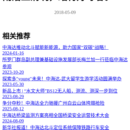
2018-05-09
相关推荐
中海达推动北斗赋能新能源，助力国家“双碳”战略！
2024-01-16
所罗门群岛副总理兼基础设施发展部长梅兰加一行莅临中海达
参观
2023-10-20
探索多"young"未来！中海达-武大留学生游学活动圆满举办
2023-05-30
新品上市 | “水文大师”BS12无人船，测流、测深一步到位
2023-08-29
争分夺秒！中海达全力驰援广州白云山体垮塌抢险
2025-08-12
中海达桥梁监测方案亮相全国桥梁安全运营技术大会
2024-08-09
新华社报道！中海达北斗定位系统保障铁路行车安全