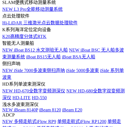
SLAM便携式移动测量系统
NEW
L3 Pro全能移动测量系统
点云处理软件
Hi-LiDAR 三维激光点云数据处理软件
K系列海洋定位定向设备
K20高精度分体式RTK
智能无人测量船
NEW
iBoat BS12 水文测验无人船
NEW
iBoat BSC 无人船多波
束测量系统
iBoat BS15无人船
iBoat BSA无人船
侧扫声呐
NEW
iSide 7000多波束侧扫声呐
iSide 5000多波束
iSide 系列单
波束
HD系列单波束测深仪
NEW
HD-670全数字变频测深仪
NEW
HD-680全数字双变频测
深仪
HD-LITE
HD-550
浅水多波束测深仪
NEW
iBeam 8140P
iBeam 8120
iBeam E20
ADCP
NEW
多频走航式iFlow RP9
单频走航式iFlow RP1200
单频走