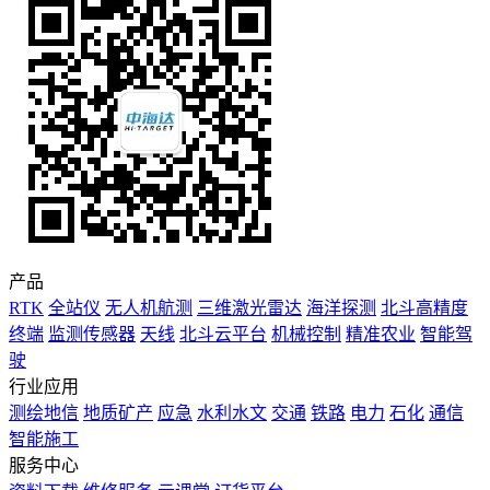
产品
RTK
全站仪
无人机航测
三维激光雷达
海洋探测
北斗高精度
终端
监测传感器
天线
北斗云平台
机械控制
精准农业
智能驾
驶
行业应用
测绘地信
地质矿产
应急
水利水文
交通
铁路
电力
石化
通信
智能施工
服务中心