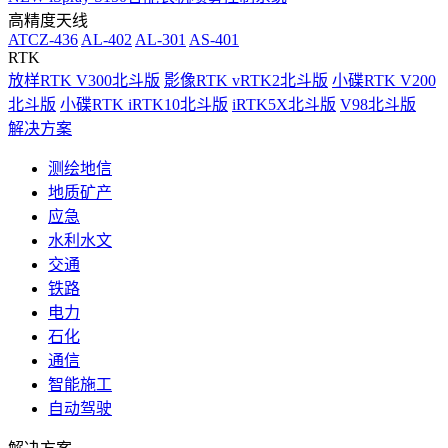
高精度天线
ATCZ-436
AL-402
AL-301
AS-401
RTK
放样RTK V300北斗版
影像RTK vRTK2北斗版
小碟RTK V200
北斗版
小碟RTK iRTK10北斗版
iRTK5X北斗版
V98北斗版
解决方案
测绘地信
地质矿产
应急
水利水文
交通
铁路
电力
石化
通信
智能施工
自动驾驶