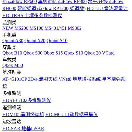
航式iFlow RP600
单频走航式iFlow RP300
水平/在线式iFlow
RH600
智能缆道式iFlow RP1200(缆道版)
HD-LLJ 雷达流量计
HD-TRHS 土壤多参数检测仪
监测类
NEW
MS200
MS100
MS401/451
MS302
手机类
Qmini A30
Qmini A20
Qmini A10
穿戴类
Qbox B10
Qbox S30
Qbox S15
Qbox S10
Qbox 20
VCard
车载类
Qbox M50
基准站类
AT-45101CP 3D扼流圈天线
VNet8
地基增强系统
星基增强系
统
多维监测
HDS101/102多维监测仪
遥测终端
HDM105遥测终端机
HD-MCU自动数据采集仪
边坡雷达
HD-SAR 地基InSAR