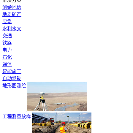
解决方案
测绘地信
地质矿产
应急
水利水文
交通
铁路
电力
石化
通信
智能施工
自动驾驶
地形图测绘
工程测量放样