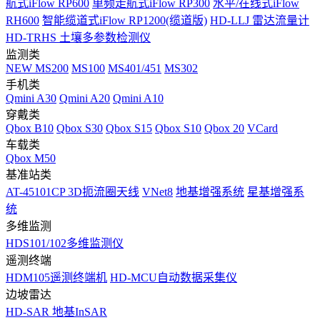
航式iFlow RP600
单频走航式iFlow RP300
水平/在线式iFlow
RH600
智能缆道式iFlow RP1200(缆道版)
HD-LLJ 雷达流量计
HD-TRHS 土壤多参数检测仪
监测类
NEW
MS200
MS100
MS401/451
MS302
手机类
Qmini A30
Qmini A20
Qmini A10
穿戴类
Qbox B10
Qbox S30
Qbox S15
Qbox S10
Qbox 20
VCard
车载类
Qbox M50
基准站类
AT-45101CP 3D扼流圈天线
VNet8
地基增强系统
星基增强系
统
多维监测
HDS101/102多维监测仪
遥测终端
HDM105遥测终端机
HD-MCU自动数据采集仪
边坡雷达
HD-SAR 地基InSAR