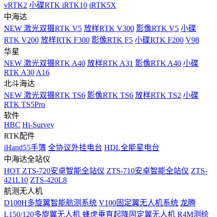
vRTK2
小碟RTK iRTK10
iRTK5X
中海达
NEW
激光双摄RTK V5
放样RTK V300
影像RTK V5
小碟
RTK V200
放样RTK F300
影像RTK F5
小碟RTK F200
V98
华星
NEW
激光双摄RTK A40
放样RTK A31
影像RTK A40
小碟
RTK A30
A16
北斗海达
NEW
激光双摄RTK TS6
影像RTK TS6
放样RTK TS2
小碟
RTK TS5Pro
软件
HBC
Hi-Survey
RTK配件
iHand55手簿
全协议外挂电台
HDL全能星电台
中海达全站仪
HOT
ZTS-720安卓智能全站仪
ZTS-710安卓智能全站仪
ZTS-
421L10
ZTS-420L8
航测无人机
D100H多旋翼智能航测系统
V100固定翼无人机系统
龙腾
L150/120多旋翼无人机
蜂虎垂直起降固定翼无人机
R4M测绘