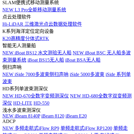
SLAM便携式移动测量系统
NEW
L3 Pro全能移动测量系统
点云处理软件
Hi-LiDAR 三维激光点云数据处理软件
K系列海洋定位定向设备
K20高精度分体式RTK
智能无人测量船
NEW
iBoat BS12 水文测验无人船
NEW
iBoat BSC 无人船多波
束测量系统
iBoat BS15无人船
iBoat BSA无人船
侧扫声呐
NEW
iSide 7000多波束侧扫声呐
iSide 5000多波束
iSide 系列单
波束
HD系列单波束测深仪
NEW
HD-670全数字变频测深仪
NEW
HD-680全数字双变频测
深仪
HD-LITE
HD-550
浅水多波束测深仪
NEW
iBeam 8140P
iBeam 8120
iBeam E20
ADCP
NEW
多频走航式iFlow RP9
单频走航式iFlow RP1200
单频走