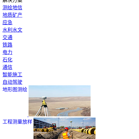
解决方案
测绘地信
地质矿产
应急
水利水文
交通
铁路
电力
石化
通信
智能施工
自动驾驶
地形图测绘
工程测量放样