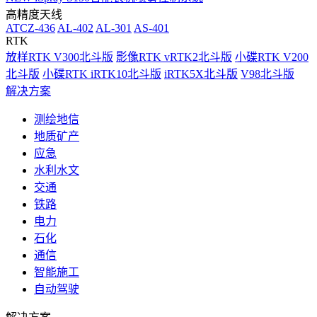
高精度天线
ATCZ-436
AL-402
AL-301
AS-401
RTK
放样RTK V300北斗版
影像RTK vRTK2北斗版
小碟RTK V200
北斗版
小碟RTK iRTK10北斗版
iRTK5X北斗版
V98北斗版
解决方案
测绘地信
地质矿产
应急
水利水文
交通
铁路
电力
石化
通信
智能施工
自动驾驶