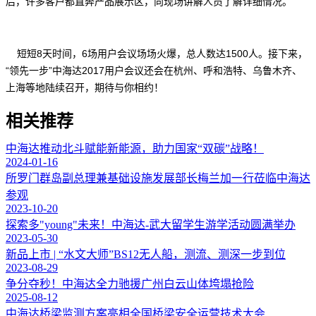
后，许多客户都直奔产品展示区，向现场讲解人员了解详细情况。
短短8天时间，6场用户会议场场火爆，总人数达1500人。接下来，
“领先一步”中海达2017用户会议还会在杭州、呼和浩特、乌鲁木齐、
上海等地陆续召开，期待与你相约！
相关推荐
中海达推动北斗赋能新能源，助力国家“双碳”战略！
2024-01-16
所罗门群岛副总理兼基础设施发展部长梅兰加一行莅临中海达
参观
2023-10-20
探索多"young"未来！中海达-武大留学生游学活动圆满举办
2023-05-30
新品上市 | “水文大师”BS12无人船，测流、测深一步到位
2023-08-29
争分夺秒！中海达全力驰援广州白云山体垮塌抢险
2025-08-12
中海达桥梁监测方案亮相全国桥梁安全运营技术大会