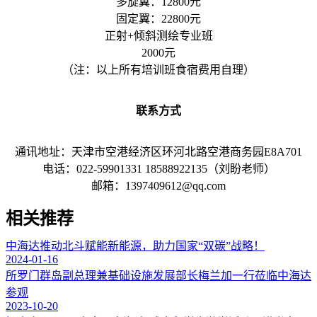
多旋翼：12800元
固定翼：22800元
正射+倾斜测绘专业班
2000元
（注：以上所有培训班食宿费用自理）
联系方式
通讯地址：天津市空港经济区环河北路空港商务园E8A701
电话：022-59901331 18588922135（刘盼老师）
邮箱：1397409612@qq.com
相关推荐
中海达推动北斗赋能新能源，助力国家“双碳”战略！
2024-01-16
所罗门群岛副总理兼基础设施发展部长梅兰加一行莅临中海达
参观
2023-10-20