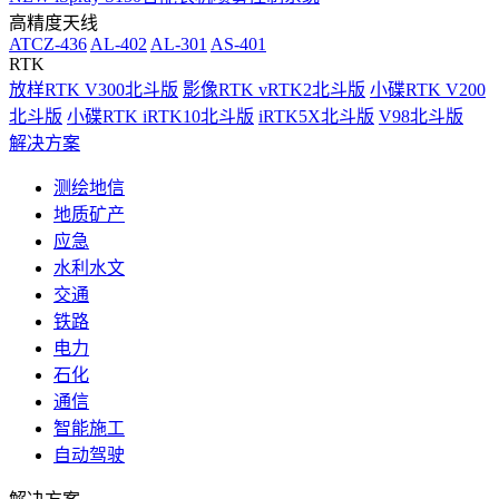
高精度天线
ATCZ-436
AL-402
AL-301
AS-401
RTK
放样RTK V300北斗版
影像RTK vRTK2北斗版
小碟RTK V200
北斗版
小碟RTK iRTK10北斗版
iRTK5X北斗版
V98北斗版
解决方案
测绘地信
地质矿产
应急
水利水文
交通
铁路
电力
石化
通信
智能施工
自动驾驶