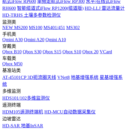
航式iFlow RP600
单频走航式iFlow RP300
水平/在线式iFlow
RH600
智能缆道式iFlow RP1200(缆道版)
HD-LLJ 雷达流量计
HD-TRHS 土壤多参数检测仪
监测类
NEW
MS200
MS100
MS401/451
MS302
手机类
Qmini A30
Qmini A20
Qmini A10
穿戴类
Qbox B10
Qbox S30
Qbox S15
Qbox S10
Qbox 20
VCard
车载类
Qbox M50
基准站类
AT-45101CP 3D扼流圈天线
VNet8
地基增强系统
星基增强系
统
多维监测
HDS101/102多维监测仪
遥测终端
HDM105遥测终端机
HD-MCU自动数据采集仪
边坡雷达
HD-SAR 地基InSAR