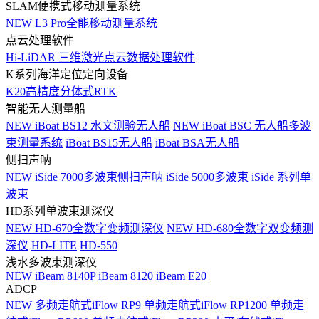
SLAM便携式移动测量系统
NEW
L3 Pro全能移动测量系统
点云处理软件
Hi-LiDAR 三维激光点云数据处理软件
K系列海洋定位定向设备
K20高精度分体式RTK
智能无人测量船
NEW
iBoat BS12 水文测验无人船
NEW
iBoat BSC 无人船多波
束测量系统
iBoat BS15无人船
iBoat BSA无人船
侧扫声呐
NEW
iSide 7000多波束侧扫声呐
iSide 5000多波束
iSide 系列单
波束
HD系列单波束测深仪
NEW
HD-670全数字变频测深仪
NEW
HD-680全数字双变频测
深仪
HD-LITE
HD-550
浅水多波束测深仪
NEW
iBeam 8140P
iBeam 8120
iBeam E20
ADCP
NEW
多频走航式iFlow RP9
单频走航式iFlow RP1200
单频走