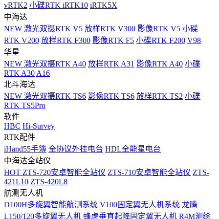
vRTK2
小碟RTK iRTK10
iRTK5X
中海达
NEW
激光双摄RTK V5
放样RTK V300
影像RTK V5
小碟
RTK V200
放样RTK F300
影像RTK F5
小碟RTK F200
V98
华星
NEW
激光双摄RTK A40
放样RTK A31
影像RTK A40
小碟
RTK A30
A16
北斗海达
NEW
激光双摄RTK TS6
影像RTK TS6
放样RTK TS2
小碟
RTK TS5Pro
软件
HBC
Hi-Survey
RTK配件
iHand55手簿
全协议外挂电台
HDL全能星电台
中海达全站仪
HOT
ZTS-720安卓智能全站仪
ZTS-710安卓智能全站仪
ZTS-
421L10
ZTS-420L8
航测无人机
D100H多旋翼智能航测系统
V100固定翼无人机系统
龙腾
L150/120多旋翼无人机
蜂虎垂直起降固定翼无人机
R4M测绘