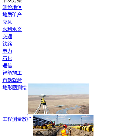
解决方案
测绘地信
地质矿产
应急
水利水文
交通
铁路
电力
石化
通信
智能施工
自动驾驶
地形图测绘
工程测量放样