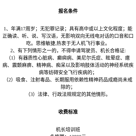
报名条件
1、年满17周岁；无犯罪记录；具有高中或以上文化程度；能
正确读、听、说、写汉语，无影响双向无线电对话的口音和口
吃。思维敏捷,热衷于无人机飞行事业。
2、有下列情形之一的，不得申请驾驶员、机长合格证:
（1）有器质性心脏病、癫痫病、美尼尔氏症、眩晕症、癔
病、震颤麻痹、精神病、痴呆以及影响肢体活动的神经系统疾
病等妨碍安全飞行疾病的；
（2）吸食、注射毒品、长期服用依赖性精神药品成瘾尚未戒
除的；
（3）法律、行政法规规定的其他情形。
收费标准
机长培训班