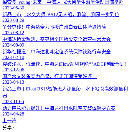
探索多"young"未来！中海达-武大留学生游学活动圆满举办
2023-05-30
新品上市 | “水文大师”BS12无人船，测流、测深一步到位
2023-08-29
争分夺秒！中海达全力驰援广州白云山体垮塌抢险
2025-08-12
中海达桥梁监测方案亮相全国桥梁安全运营技术大会
2024-08-09
新华社报道！中海达北斗定位系统保障铁路行车安全
2023-02-10
突破浅水、低流速，中海达iFlow系列智能型ADCP创新“低”！
2023-12-06
国产水文装备实力凸显，行走江湖深受好评！
2023-04-13
新品上市丨iBoat BS15智能无人测量船，水下地貌高效测量利
器
2023-11-06
助力应急能力提升！中海达推出水陆空天整体解决方案
2024-04-28
上一篇
分享 :