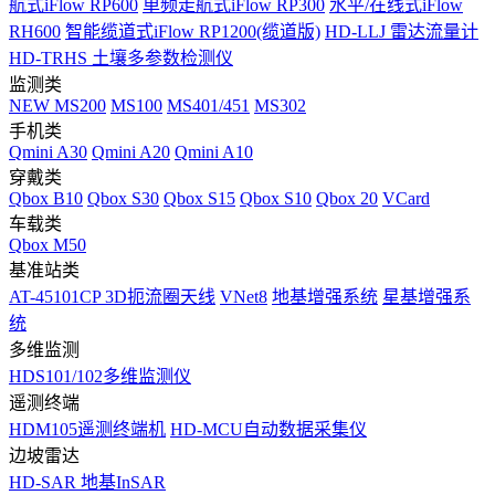
航式iFlow RP600
单频走航式iFlow RP300
水平/在线式iFlow
RH600
智能缆道式iFlow RP1200(缆道版)
HD-LLJ 雷达流量计
HD-TRHS 土壤多参数检测仪
监测类
NEW
MS200
MS100
MS401/451
MS302
手机类
Qmini A30
Qmini A20
Qmini A10
穿戴类
Qbox B10
Qbox S30
Qbox S15
Qbox S10
Qbox 20
VCard
车载类
Qbox M50
基准站类
AT-45101CP 3D扼流圈天线
VNet8
地基增强系统
星基增强系
统
多维监测
HDS101/102多维监测仪
遥测终端
HDM105遥测终端机
HD-MCU自动数据采集仪
边坡雷达
HD-SAR 地基InSAR