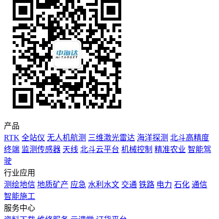
产品
RTK
全站仪
无人机航测
三维激光雷达
海洋探测
北斗高精度
终端
监测传感器
天线
北斗云平台
机械控制
精准农业
智能驾
驶
行业应用
测绘地信
地质矿产
应急
水利水文
交通
铁路
电力
石化
通信
智能施工
服务中心