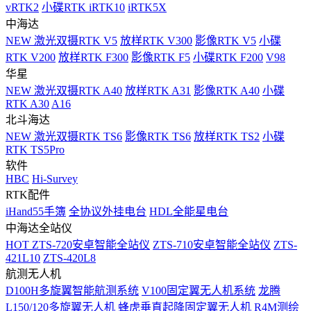
vRTK2
小碟RTK iRTK10
iRTK5X
中海达
NEW
激光双摄RTK V5
放样RTK V300
影像RTK V5
小碟
RTK V200
放样RTK F300
影像RTK F5
小碟RTK F200
V98
华星
NEW
激光双摄RTK A40
放样RTK A31
影像RTK A40
小碟
RTK A30
A16
北斗海达
NEW
激光双摄RTK TS6
影像RTK TS6
放样RTK TS2
小碟
RTK TS5Pro
软件
HBC
Hi-Survey
RTK配件
iHand55手簿
全协议外挂电台
HDL全能星电台
中海达全站仪
HOT
ZTS-720安卓智能全站仪
ZTS-710安卓智能全站仪
ZTS-
421L10
ZTS-420L8
航测无人机
D100H多旋翼智能航测系统
V100固定翼无人机系统
龙腾
L150/120多旋翼无人机
蜂虎垂直起降固定翼无人机
R4M测绘