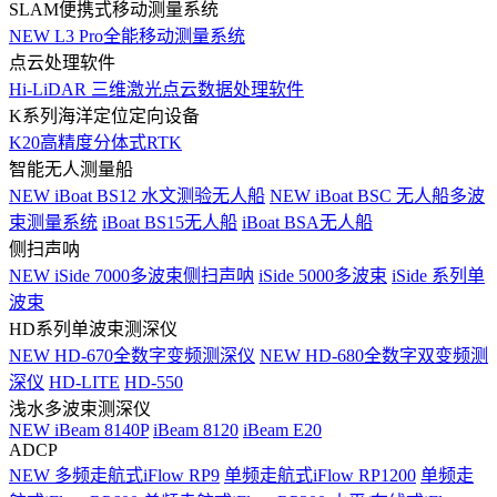
SLAM便携式移动测量系统
NEW
L3 Pro全能移动测量系统
点云处理软件
Hi-LiDAR 三维激光点云数据处理软件
K系列海洋定位定向设备
K20高精度分体式RTK
智能无人测量船
NEW
iBoat BS12 水文测验无人船
NEW
iBoat BSC 无人船多波
束测量系统
iBoat BS15无人船
iBoat BSA无人船
侧扫声呐
NEW
iSide 7000多波束侧扫声呐
iSide 5000多波束
iSide 系列单
波束
HD系列单波束测深仪
NEW
HD-670全数字变频测深仪
NEW
HD-680全数字双变频测
深仪
HD-LITE
HD-550
浅水多波束测深仪
NEW
iBeam 8140P
iBeam 8120
iBeam E20
ADCP
NEW
多频走航式iFlow RP9
单频走航式iFlow RP1200
单频走