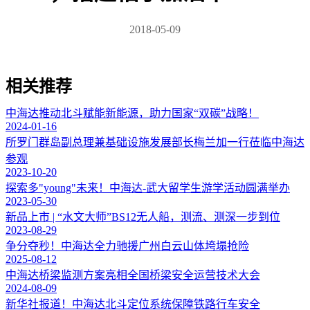
2018-05-09
相关推荐
中海达推动北斗赋能新能源，助力国家“双碳”战略！
2024-01-16
所罗门群岛副总理兼基础设施发展部长梅兰加一行莅临中海达
参观
2023-10-20
探索多"young"未来！中海达-武大留学生游学活动圆满举办
2023-05-30
新品上市 | “水文大师”BS12无人船，测流、测深一步到位
2023-08-29
争分夺秒！中海达全力驰援广州白云山体垮塌抢险
2025-08-12
中海达桥梁监测方案亮相全国桥梁安全运营技术大会
2024-08-09
新华社报道！中海达北斗定位系统保障铁路行车安全