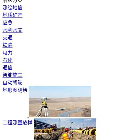
解决方案
测绘地信
地质矿产
应急
水利水文
交通
铁路
电力
石化
通信
智能施工
自动驾驶
地形图测绘
工程测量放样