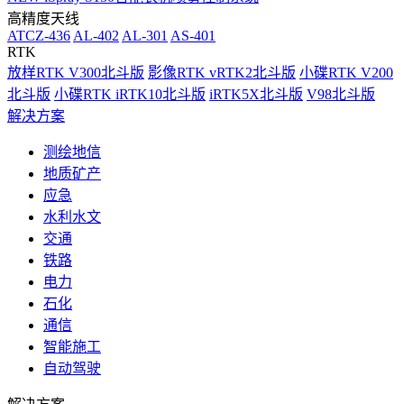
高精度天线
ATCZ-436
AL-402
AL-301
AS-401
RTK
放样RTK V300北斗版
影像RTK vRTK2北斗版
小碟RTK V200
北斗版
小碟RTK iRTK10北斗版
iRTK5X北斗版
V98北斗版
解决方案
测绘地信
地质矿产
应急
水利水文
交通
铁路
电力
石化
通信
智能施工
自动驾驶