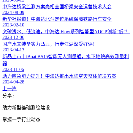
中海达桥梁监测方案亮相全国桥梁安全运营技术大会
2024-08-09
新华社报道！中海达北斗定位系统保障铁路行车安全
2023-02-10
突破浅水、低流速，中海达iFlow系列智能型ADCP创新“低”！
2023-12-06
国产水文装备实力凸显，行走江湖深受好评！
2023-04-13
新品上市丨iBoat BS15智能无人测量船，水下地貌高效测量利
器
2023-11-06
助力应急能力提升！中海达推出水陆空天整体解决方案
2024-04-28
上一篇
分享 :
助力新型基础测绘建设
掌握一手行业动态