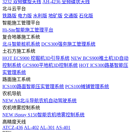
3232 双频螺旋天线
AH-4236 全频碟状天线
北斗云平台
铁路版
电力版
水利版
地矿版
交通版
石化版
智能施工管理平台
Hi-Site智能施工管理平台
复合地基施工系统
北斗智能桩机系统
DCS300强夯施工管理系统
土石方施工系统
HOT
ECS900 挖掘机3D引导系统
NEW
BCS900推土机3D自动
控制系统
GCS900平地机3D控制系统
HOT
ICS300路基智能压
实管理系统
路面施工系统
ICS100路面智能压实管理系统
PCS100摊铺管理系统
农机导航
NEW
A6北斗导航农机自动驾驶系统
农机喷雾控制系统
NEW
iSpray S150智能农机喷雾控制系统
高精度天线
ATCZ-436
AL-402
AL-301
AS-401