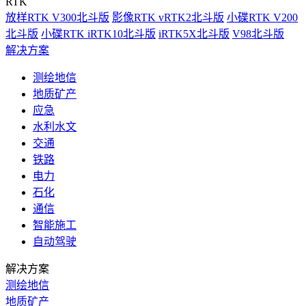
RTK
放样RTK V300北斗版
影像RTK vRTK2北斗版
小碟RTK V200
北斗版
小碟RTK iRTK10北斗版
iRTK5X北斗版
V98北斗版
解决方案
测绘地信
地质矿产
应急
水利水文
交通
铁路
电力
石化
通信
智能施工
自动驾驶
解决方案
测绘地信
地质矿产