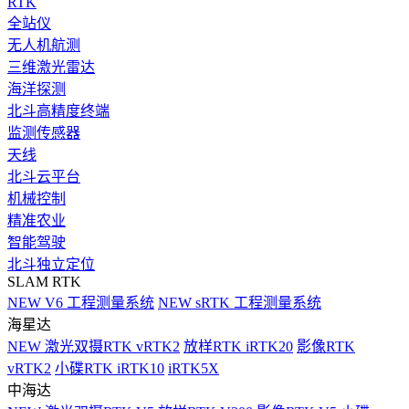
RTK
全站仪
无人机航测
三维激光雷达
海洋探测
北斗高精度终端
监测传感器
天线
北斗云平台
机械控制
精准农业
智能驾驶
北斗独立定位
SLAM RTK
NEW
V6 工程测量系统
NEW
sRTK 工程测量系统
海星达
NEW
激光双摄RTK vRTK2
放样RTK iRTK20
影像RTK
vRTK2
小碟RTK iRTK10
iRTK5X
中海达