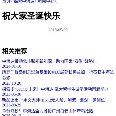
首页
>
探索中海达
>
新闻中心
>
祝大家圣诞快乐
2018-05-09
相关推荐
中海达推动北斗赋能新能源，助力国家“双碳”战略！
2024-01-16
所罗门群岛副总理兼基础设施发展部长梅兰加一行莅临中海达
参观
2023-10-20
探索多"young"未来！中海达-武大留学生游学活动圆满举办
2023-05-30
新品上市 | “水文大师”BS12无人船，测流、测深一步到位
2023-08-29
争分夺秒！中海达全力驰援广州白云山体垮塌抢险
2025-08-12