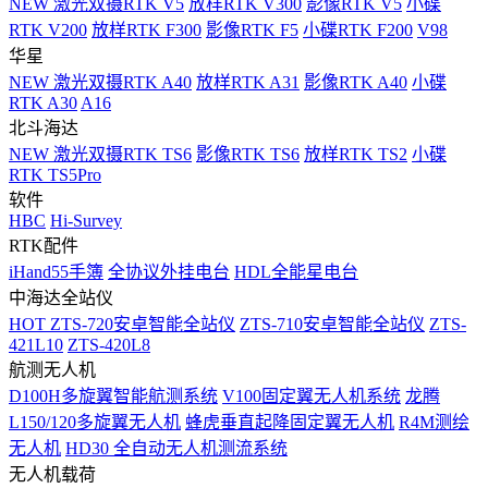
NEW
激光双摄RTK V5
放样RTK V300
影像RTK V5
小碟
RTK V200
放样RTK F300
影像RTK F5
小碟RTK F200
V98
华星
NEW
激光双摄RTK A40
放样RTK A31
影像RTK A40
小碟
RTK A30
A16
北斗海达
NEW
激光双摄RTK TS6
影像RTK TS6
放样RTK TS2
小碟
RTK TS5Pro
软件
HBC
Hi-Survey
RTK配件
iHand55手簿
全协议外挂电台
HDL全能星电台
中海达全站仪
HOT
ZTS-720安卓智能全站仪
ZTS-710安卓智能全站仪
ZTS-
421L10
ZTS-420L8
航测无人机
D100H多旋翼智能航测系统
V100固定翼无人机系统
龙腾
L150/120多旋翼无人机
蜂虎垂直起降固定翼无人机
R4M测绘
无人机
HD30 全自动无人机测流系统
无人机载荷