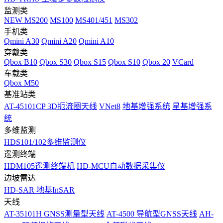
监测类
NEW
MS200
MS100
MS401/451
MS302
手机类
Qmini A30
Qmini A20
Qmini A10
穿戴类
Qbox B10
Qbox S30
Qbox S15
Qbox S10
Qbox 20
VCard
车载类
Qbox M50
基准站类
AT-45101CP 3D扼流圈天线
VNet8
地基增强系统
星基增强系
统
多维监测
HDS101/102多维监测仪
遥测终端
HDM105遥测终端机
HD-MCU自动数据采集仪
边坡雷达
HD-SAR 地基InSAR
天线
AT-35101H GNSS测量型天线
AT-4500 导航型GNSS天线
AH-