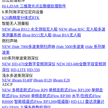
点云处理软件
Hi-LiDAR 三维激光点云数据处理软件
K系列海洋定位定向设备
K20高精度分体式RTK
智能无人测量船
NEW
iBoat BS12 水文测验无人船
NEW
iBoat BSC 无人船多波
束测量系统
iBoat BS15无人船
iBoat BSA无人船
侧扫声呐
NEW
iSide 7000多波束侧扫声呐
iSide 5000多波束
iSide 系列单
波束
HD系列单波束测深仪
NEW
HD-670全数字变频测深仪
NEW
HD-680全数字双变频测
深仪
HD-LITE
HD-550
浅水多波束测深仪
NEW
iBeam 8140P
iBeam 8120
iBeam E20
ADCP
NEW
多频走航式iFlow RP9
单频走航式iFlow RP1200
单频走
航式iFlow RP600
单频走航式iFlow RP300
水平/在线式iFlow
RH600
智能缆道式iFlow RP1200(缆道版)
HD-LLJ 雷达流量计
HD-TRHS 土壤多参数检测仪