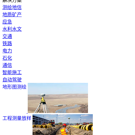
解决方案
测绘地信
地质矿产
应急
水利水文
交通
铁路
电力
石化
通信
智能施工
自动驾驶
地形图测绘
工程测量放样