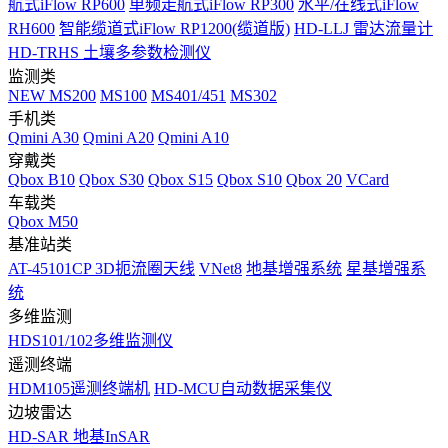
航式iFlow RP600
单频走航式iFlow RP300
水平/在线式iFlow
RH600
智能缆道式iFlow RP1200(缆道版)
HD-LLJ 雷达流量计
HD-TRHS 土壤多参数检测仪
监测类
NEW
MS200
MS100
MS401/451
MS302
手机类
Qmini A30
Qmini A20
Qmini A10
穿戴类
Qbox B10
Qbox S30
Qbox S15
Qbox S10
Qbox 20
VCard
车载类
Qbox M50
基准站类
AT-45101CP 3D扼流圈天线
VNet8
地基增强系统
星基增强系
统
多维监测
HDS101/102多维监测仪
遥测终端
HDM105遥测终端机
HD-MCU自动数据采集仪
边坡雷达
HD-SAR 地基InSAR