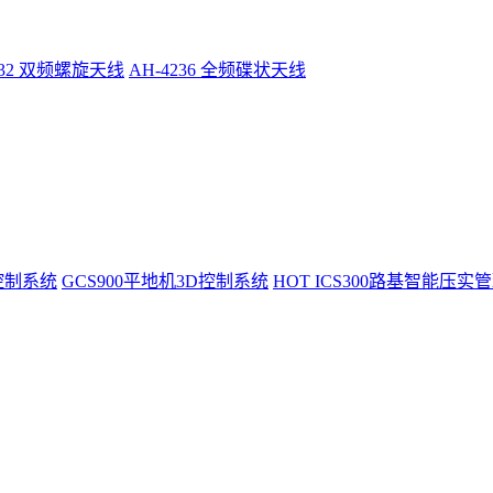
232 双频螺旋天线
AH-4236 全频碟状天线
控制系统
GCS900平地机3D控制系统
HOT
ICS300路基智能压实