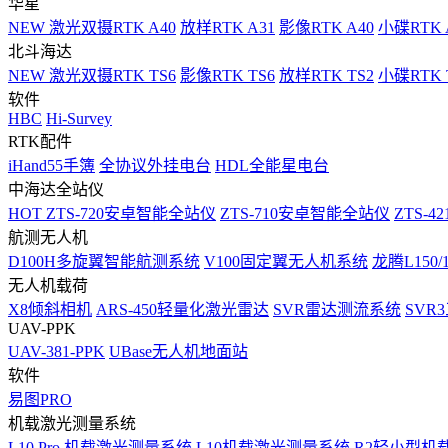
华星
NEW
激光双摄RTK A40
放样RTK A31
影像RTK A40
小碟RTK 
北斗海达
NEW
激光双摄RTK TS6
影像RTK TS6
放样RTK TS2
小碟RTK T
软件
HBC
Hi-Survey
RTK配件
iHand55手簿
全协议外挂电台
HDL全能星电台
中海达全站仪
HOT
ZTS-720安卓智能全站仪
ZTS-710安卓智能全站仪
ZTS-42
航测无人机
D100H多旋翼智能航测系统
V100固定翼无人机系统
龙腾L150
无人机载荷
X8倾斜相机
ARS-450轻量化激光雷达
SVR雷达测流系统
SVR
UAV-PPK
UAV-381-PPK
UBase无人机地面站
软件
易图PRO
机载激光测量系统
L10 Pro 机载激光测量系统
L10机载激光测量系统
R2轻小型机