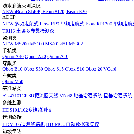
浅水多波束测深仪
NEW
iBeam 8140P
iBeam 8120
iBeam E20
ADCP
NEW
多频走航式iFlow RP9
单频走航式iFlow RP1200
单频走航式i
TRHS 土壤多参数检测仪
监测类
NEW
MS200
MS100
MS401/451
MS302
手机类
Qmini A30
Qmini A20
Qmini A10
穿戴类
Qbox B10
Qbox S30
Qbox S15
Qbox S10
Qbox 20
VCard
车载类
Qbox M50
基准站类
AT-45101CP 3D扼流圈天线
VNet8
地基增强系统
星基增强系统
多维监测
HDS101/102多维监测仪
遥测终端
HDM105遥测终端机
HD-MCU自动数据采集仪
边坡雷达