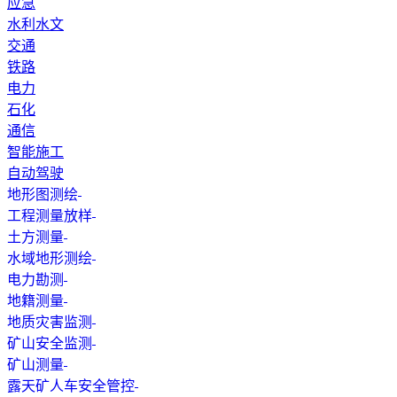
应急
水利水文
交通
铁路
电力
石化
通信
智能施工
自动驾驶
地形图测绘
工程测量放样
土方测量
水域地形测绘
电力勘测
地籍测量
地质灾害监测
矿山安全监测
矿山测量
露天矿人车安全管控