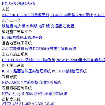
HD-SAR 地基InSAR
天线
AT-35101H GNSS测量型天线
AT-4500 导航型GNSS天线
AH-3
北斗云平台
铁路版
电力版
水利版
地矿版
交通版
石化版
智能施工管理平台
Hi-Site智能施工管理平台
复合地基施工系统
北斗智能桩机系统
DCS300强夯施工管理系统
土石方施工系统
HOT
ECS900 挖掘机3D引导系统
NEW
BCS900推土机3D自动
路面施工系统
ICS100路面智能压实管理系统
PCS100摊铺管理系统
农机导航
NEW
A6北斗导航农机自动驾驶系统
农机喷雾控制系统
NEW
iSpray S150智能农机喷雾控制系统
高精度天线
ATCZ-436
AL-402
AL-301
AS-401