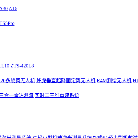
A30
A16
S5Pro
1L10
ZTS-420L8
/120多旋翼无人机
蜂虎垂直起降固定翼无人机
R4M测绘无人机
H
3三合一雷达测流
实时二三维重建系统
载激光测量系统
S2轻小型机载激光测量系统
智喙S1轻小型机载