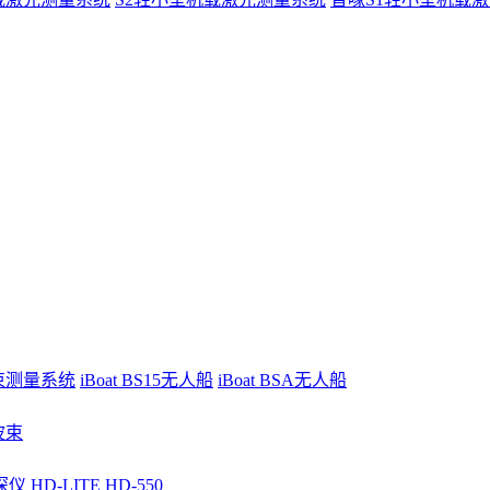
波束测量系统
iBoat BS15无人船
iBoat BSA无人船
波束
深仪
HD-LITE
HD-550