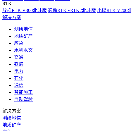
RTK
放样RTK V300北斗版
影像RTK vRTK2北斗版
小碟RTK V20
解决方案
测绘地信
地质矿产
应急
水利水文
交通
铁路
电力
石化
通信
智能施工
自动驾驶
解决方案
测绘地信
地质矿产