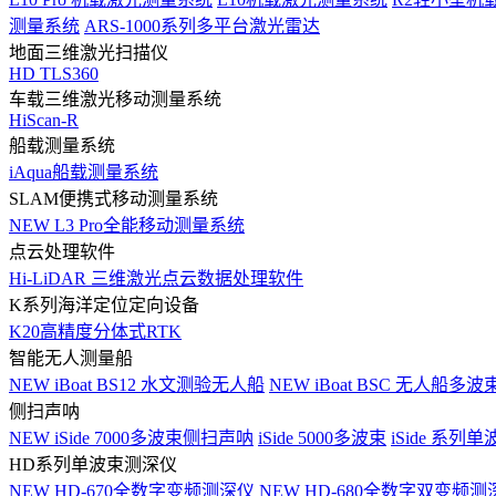
测量系统
ARS-1000系列多平台激光雷达
地面三维激光扫描仪
HD TLS360
车载三维激光移动测量系统
HiScan-R
船载测量系统
iAqua船载测量系统
SLAM便携式移动测量系统
NEW
L3 Pro全能移动测量系统
点云处理软件
Hi-LiDAR 三维激光点云数据处理软件
K系列海洋定位定向设备
K20高精度分体式RTK
智能无人测量船
NEW
iBoat BS12 水文测验无人船
NEW
iBoat BSC 无人船多
侧扫声呐
NEW
iSide 7000多波束侧扫声呐
iSide 5000多波束
iSide 系列单
HD系列单波束测深仪
NEW
HD-670全数字变频测深仪
NEW
HD-680全数字双变频测