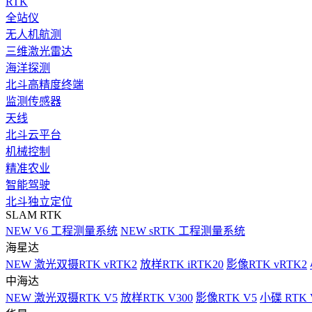
RTK
全站仪
无人机航测
三维激光雷达
海洋探测
北斗高精度终端
监测传感器
天线
北斗云平台
机械控制
精准农业
智能驾驶
北斗独立定位
SLAM RTK
NEW
V6 工程测量系统
NEW
sRTK 工程测量系统
海星达
NEW
激光双摄RTK vRTK2
放样RTK iRTK20
影像RTK vRTK2
中海达
NEW
激光双摄RTK V5
放样RTK V300
影像RTK V5
小碟 RTK 