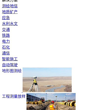
解决方案
测绘地信
地质矿产
应急
水利水文
交通
铁路
电力
石化
通信
智能施工
自动驾驶
地形图测绘
工程测量放样