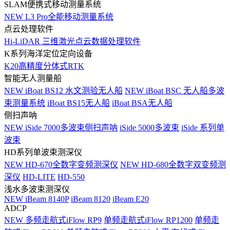
SLAM便携式移动测量系统
NEW
L3 Pro全能移动测量系统
点云处理软件
Hi-LiDAR 三维激光点云数据处理软件
K系列海洋定位定向设备
K20高精度分体式RTK
智能无人测量船
NEW
iBoat BS12 水文测验无人船
NEW
iBoat BSC 无人船多波
束测量系统
iBoat BS15无人船
iBoat BSA无人船
侧扫声呐
NEW
iSide 7000多波束侧扫声呐
iSide 5000多波束
iSide 系列单
波束
HD系列单波束测深仪
NEW
HD-670全数字变频测深仪
NEW
HD-680全数字双变频测
深仪
HD-LITE
HD-550
浅水多波束测深仪
NEW
iBeam 8140P
iBeam 8120
iBeam E20
ADCP
NEW
多频走航式iFlow RP9
单频走航式iFlow RP1200
单频走