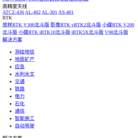
高精度天线
ATCZ-436
AL-402
AL-301
AS-401
RTK
放样RTK V300北斗版
影像RTK vRTK2北斗版
小碟RTK V200
北斗版
小碟RTK iRTK10北斗版
iRTK5X北斗版
V98北斗版
解决方案
测绘地信
地质矿产
应急
水利水文
交通
铁路
电力
石化
通信
智能施工
自动驾驶