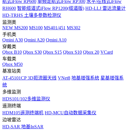
航式iFlow RP600
单频走航式iFlow RP300
水平/在线式iFlow
RH600
智能缆道式iFlow RP1200(缆道版)
HD-LLJ 雷达流量计
HD-TRHS 土壤多参数检测仪
监测类
NEW
MS200
MS100
MS401/451
MS302
手机类
Qmini A30
Qmini A20
Qmini A10
穿戴类
Qbox B10
Qbox S30
Qbox S15
Qbox S10
Qbox 20
VCard
车载类
Qbox M50
基准站类
AT-45101CP 3D扼流圈天线
VNet8
地基增强系统
星基增强系
统
多维监测
HDS101/102多维监测仪
遥测终端
HDM105遥测终端机
HD-MCU自动数据采集仪
边坡雷达
HD-SAR 地基InSAR