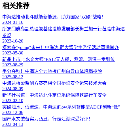
相关推荐
中海达推动北斗赋能新能源，助力国家“双碳”战略！
2024-01-16
所罗门群岛副总理兼基础设施发展部长梅兰加一行莅临中海达
参观
2023-10-20
探索多"young"未来！中海达-武大留学生游学活动圆满举办
2023-05-30
新品上市 | “水文大师”BS12无人船，测流、测深一步到位
2023-08-29
争分夺秒！中海达全力驰援广州白云山体垮塌抢险
2025-08-12
中海达桥梁监测方案亮相全国桥梁安全运营技术大会
2024-08-09
新华社报道！中海达北斗定位系统保障铁路行车安全
2023-02-10
突破浅水、低流速，中海达iFlow系列智能型ADCP创新“低”！
2023-12-06
国产水文装备实力凸显，行走江湖深受好评！
2023-04-13