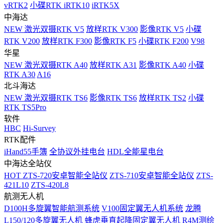
vRTK2
小碟RTK iRTK10
iRTK5X
中海达
NEW
激光双摄RTK V5
放样RTK V300
影像RTK V5
小碟
RTK V200
放样RTK F300
影像RTK F5
小碟RTK F200
V98
华星
NEW
激光双摄RTK A40
放样RTK A31
影像RTK A40
小碟
RTK A30
A16
北斗海达
NEW
激光双摄RTK TS6
影像RTK TS6
放样RTK TS2
小碟
RTK TS5Pro
软件
HBC
Hi-Survey
RTK配件
iHand55手簿
全协议外挂电台
HDL全能星电台
中海达全站仪
HOT
ZTS-720安卓智能全站仪
ZTS-710安卓智能全站仪
ZTS-
421L10
ZTS-420L8
航测无人机
D100H多旋翼智能航测系统
V100固定翼无人机系统
龙腾
L150/120多旋翼无人机
蜂虎垂直起降固定翼无人机
R4M测绘