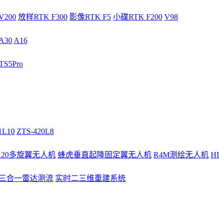
V200
放样RTK F300
影像RTK F5
小碟RTK F200
V98
A30
A16
S5Pro
1L10
ZTS-420L8
/120多旋翼无人机
蜂虎垂直起降固定翼无人机
R4M测绘无人机
H
3三合一雷达测流
实时二三维重建系统