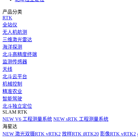
产品分类
RTK
全站仪
无人机航测
三维激光雷达
海洋探测
北斗高精度终端
监测传感器
天线
北斗云平台
机械控制
精准农业
智能驾驶
北斗独立定位
SLAM RTK
NEW
V6 工程测量系统
NEW
sRTK 工程测量系统
海星达
NEW
激光双摄RTK vRTK2
放样RTK iRTK20
影像RTK vRTK2