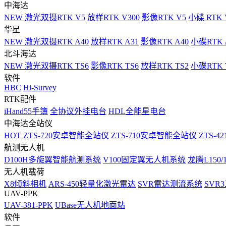
中海达
NEW
激光双摄RTK V5
放样RTK V300
影像RTK V5
小碟 RTK 
华星
NEW
激光双摄RTK A40
放样RTK A31
影像RTK A40
小碟RTK 
北斗海达
NEW
激光双摄RTK TS6
影像RTK TS6
放样RTK TS2
小碟RTK T
软件
HBC
Hi-Survey
RTK配件
iHand55手簿
全协议外挂电台
HDL全能星电台
中海达全站仪
HOT
ZTS-720安卓智能全站仪
ZTS-710安卓智能全站仪
ZTS-42
航测无人机
D100H多旋翼智能航测系统
V100固定翼无人机系统
龙腾L150
无人机载荷
X8倾斜相机
ARS-450轻量化激光雷达
SVR雷达测流系统
SVR
UAV-PPK
UAV-381-PPK
UBase无人机地面站
软件