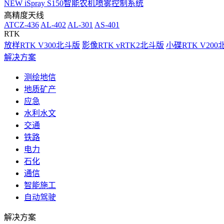
NEW
iSpray S150智能农机喷雾控制系统
高精度天线
ATCZ-436
AL-402
AL-301
AS-401
RTK
放样RTK V300北斗版
影像RTK vRTK2北斗版
小碟RTK V20
解决方案
测绘地信
地质矿产
应急
水利水文
交通
铁路
电力
石化
通信
智能施工
自动驾驶
解决方案