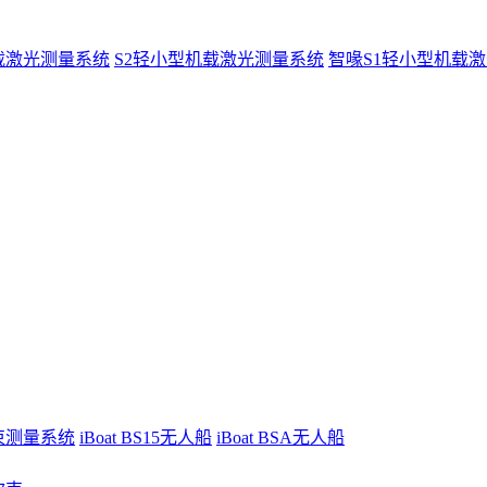
载激光测量系统
S2轻小型机载激光测量系统
智喙S1轻小型机载
波束测量系统
iBoat BS15无人船
iBoat BSA无人船