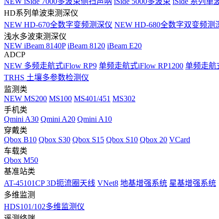
NEW
iSide 7000多波束侧扫声呐
iSide 5000多波束
iSide 系列单
HD系列单波束测深仪
NEW
HD-670全数字变频测深仪
NEW
HD-680全数字双变频测
浅水多波束测深仪
NEW
iBeam 8140P
iBeam 8120
iBeam E20
ADCP
NEW
多频走航式iFlow RP9
单频走航式iFlow RP1200
单频走航式i
TRHS 土壤多参数检测仪
监测类
NEW
MS200
MS100
MS401/451
MS302
手机类
Qmini A30
Qmini A20
Qmini A10
穿戴类
Qbox B10
Qbox S30
Qbox S15
Qbox S10
Qbox 20
VCard
车载类
Qbox M50
基准站类
AT-45101CP 3D扼流圈天线
VNet8
地基增强系统
星基增强系统
多维监测
HDS101/102多维监测仪
遥测终端