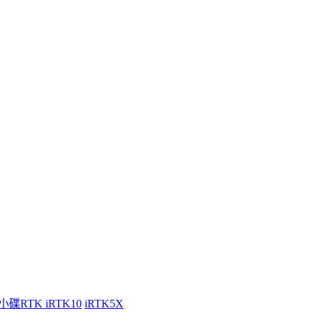
小碟RTK iRTK10
iRTK5X