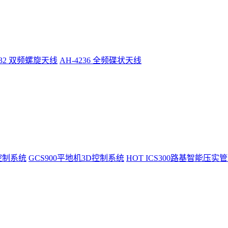
232 双频螺旋天线
AH-4236 全频碟状天线
控制系统
GCS900平地机3D控制系统
HOT
ICS300路基智能压实