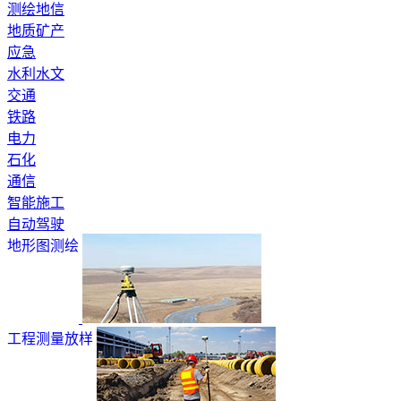
测绘地信
地质矿产
应急
水利水文
交通
铁路
电力
石化
通信
智能施工
自动驾驶
地形图测绘
工程测量放样