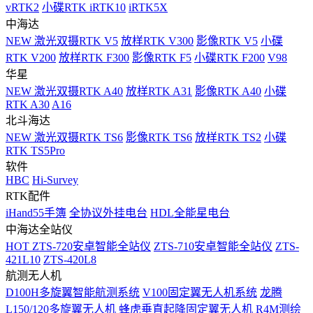
vRTK2
小碟RTK iRTK10
iRTK5X
中海达
NEW
激光双摄RTK V5
放样RTK V300
影像RTK V5
小碟
RTK V200
放样RTK F300
影像RTK F5
小碟RTK F200
V98
华星
NEW
激光双摄RTK A40
放样RTK A31
影像RTK A40
小碟
RTK A30
A16
北斗海达
NEW
激光双摄RTK TS6
影像RTK TS6
放样RTK TS2
小碟
RTK TS5Pro
软件
HBC
Hi-Survey
RTK配件
iHand55手簿
全协议外挂电台
HDL全能星电台
中海达全站仪
HOT
ZTS-720安卓智能全站仪
ZTS-710安卓智能全站仪
ZTS-
421L10
ZTS-420L8
航测无人机
D100H多旋翼智能航测系统
V100固定翼无人机系统
龙腾
L150/120多旋翼无人机
蜂虎垂直起降固定翼无人机
R4M测绘