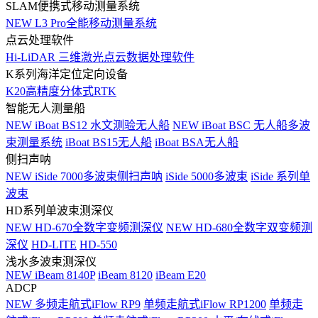
SLAM便携式移动测量系统
NEW
L3 Pro全能移动测量系统
点云处理软件
Hi-LiDAR 三维激光点云数据处理软件
K系列海洋定位定向设备
K20高精度分体式RTK
智能无人测量船
NEW
iBoat BS12 水文测验无人船
NEW
iBoat BSC 无人船多波
束测量系统
iBoat BS15无人船
iBoat BSA无人船
侧扫声呐
NEW
iSide 7000多波束侧扫声呐
iSide 5000多波束
iSide 系列单
波束
HD系列单波束测深仪
NEW
HD-670全数字变频测深仪
NEW
HD-680全数字双变频测
深仪
HD-LITE
HD-550
浅水多波束测深仪
NEW
iBeam 8140P
iBeam 8120
iBeam E20
ADCP
NEW
多频走航式iFlow RP9
单频走航式iFlow RP1200
单频走