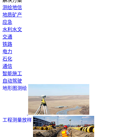
解决方案
测绘地信
地质矿产
应急
水利水文
交通
铁路
电力
石化
通信
智能施工
自动驾驶
地形图测绘
工程测量放样