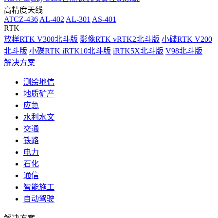
高精度天线
ATCZ-436
AL-402
AL-301
AS-401
RTK
放样RTK V300北斗版
影像RTK vRTK2北斗版
小碟RTK V200
北斗版
小碟RTK iRTK10北斗版
iRTK5X北斗版
V98北斗版
解决方案
测绘地信
地质矿产
应急
水利水文
交通
铁路
电力
石化
通信
智能施工
自动驾驶