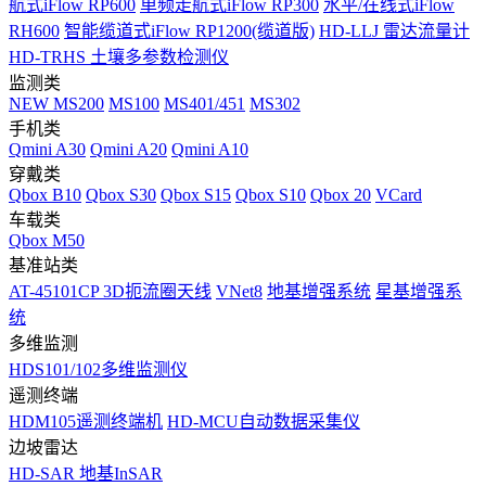
航式iFlow RP600
单频走航式iFlow RP300
水平/在线式iFlow
RH600
智能缆道式iFlow RP1200(缆道版)
HD-LLJ 雷达流量计
HD-TRHS 土壤多参数检测仪
监测类
NEW
MS200
MS100
MS401/451
MS302
手机类
Qmini A30
Qmini A20
Qmini A10
穿戴类
Qbox B10
Qbox S30
Qbox S15
Qbox S10
Qbox 20
VCard
车载类
Qbox M50
基准站类
AT-45101CP 3D扼流圈天线
VNet8
地基增强系统
星基增强系
统
多维监测
HDS101/102多维监测仪
遥测终端
HDM105遥测终端机
HD-MCU自动数据采集仪
边坡雷达
HD-SAR 地基InSAR