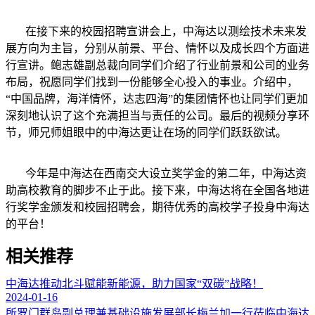
在接下来的校园招聘宣讲会上，中海达以测绘技术未来发
展方向为主旨，分别从前景、平台、情怀以及成长四个方面进
行宣讲。鲍志雄副总裁向同学们介绍了行业前景和公司的业务
布局，祝愿同学们找到一份能够全心投入的事业。介绍中，
“中国品牌，海洋情怀，达志四海”的集团情怀也让同学们更加
深刻地认识了这个充满担当与责任的公司。最后的视频分享环
节，师兄师姐眼中的中海达更让在场的同学们跃跃欲试。
今年是中海达在西南交大设立奖学金的第二年，中海达资
助高校教育的脚步不止于此。接下来，中海达将在全国各地进
行奖学金颁发和校园招聘会，期待优秀的高校学子投身中海达
的平台！
相关推荐
中海达推动北斗赋能新能源，助力国家“双碳”战略！
2024-01-16
所罗门群岛副总理兼基础设施发展部长梅兰加一行莅临中海达