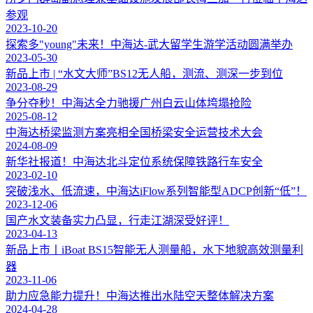
参观
2023-10-20
探索多"young"未来！中海达-武大留学生游学活动圆满举办
2023-05-30
新品上市 | “水文大师”BS12无人船，测流、测深一步到位
2023-08-29
争分夺秒！中海达全力驰援广州白云山体垮塌抢险
2025-08-12
中海达桥梁监测方案亮相全国桥梁安全运营技术大会
2024-08-09
新华社报道！中海达北斗定位系统保障铁路行车安全
2023-02-10
突破浅水、低流速，中海达iFlow系列智能型ADCP创新“低”！
2023-12-06
国产水文装备实力凸显，行走江湖深受好评！
2023-04-13
新品上市丨iBoat BS15智能无人测量船，水下地貌高效测量利
器
2023-11-06
助力应急能力提升！中海达推出水陆空天整体解决方案
2024-04-28