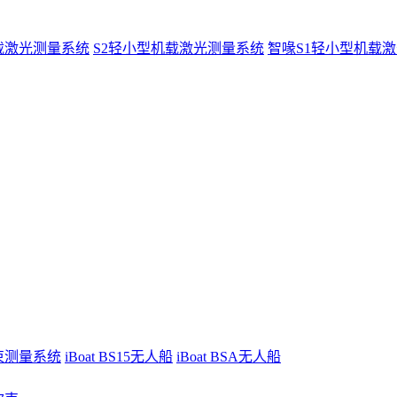
载激光测量系统
S2轻小型机载激光测量系统
智喙S1轻小型机载
波束测量系统
iBoat BS15无人船
iBoat BSA无人船