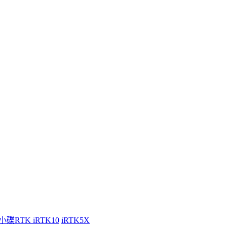
小碟RTK iRTK10
iRTK5X