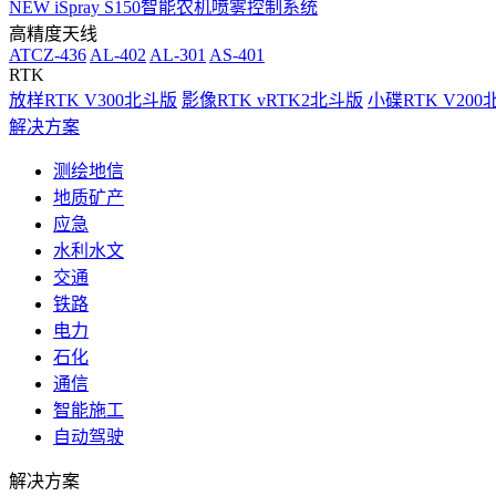
NEW
iSpray S150智能农机喷雾控制系统
高精度天线
ATCZ-436
AL-402
AL-301
AS-401
RTK
放样RTK V300北斗版
影像RTK vRTK2北斗版
小碟RTK V20
解决方案
测绘地信
地质矿产
应急
水利水文
交通
铁路
电力
石化
通信
智能施工
自动驾驶
解决方案