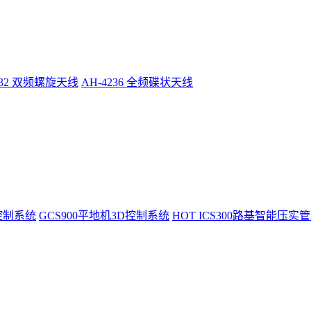
232 双频螺旋天线
AH-4236 全频碟状天线
控制系统
GCS900平地机3D控制系统
HOT
ICS300路基智能压实