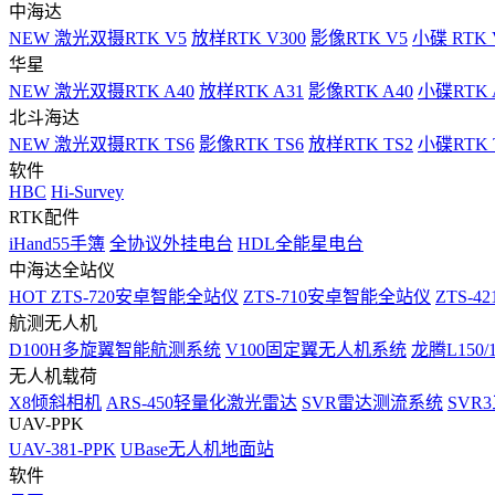
中海达
NEW
激光双摄RTK V5
放样RTK V300
影像RTK V5
小碟 RTK 
华星
NEW
激光双摄RTK A40
放样RTK A31
影像RTK A40
小碟RTK 
北斗海达
NEW
激光双摄RTK TS6
影像RTK TS6
放样RTK TS2
小碟RTK T
软件
HBC
Hi-Survey
RTK配件
iHand55手簿
全协议外挂电台
HDL全能星电台
中海达全站仪
HOT
ZTS-720安卓智能全站仪
ZTS-710安卓智能全站仪
ZTS-42
航测无人机
D100H多旋翼智能航测系统
V100固定翼无人机系统
龙腾L150
无人机载荷
X8倾斜相机
ARS-450轻量化激光雷达
SVR雷达测流系统
SVR
UAV-PPK
UAV-381-PPK
UBase无人机地面站
软件