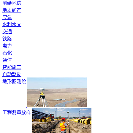
测绘地信
地质矿产
应急
水利水文
交通
铁路
电力
石化
通信
智能施工
自动驾驶
地形图测绘
工程测量放样