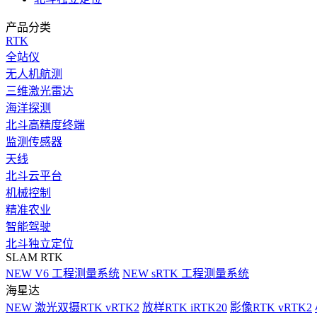
产品分类
RTK
全站仪
无人机航测
三维激光雷达
海洋探测
北斗高精度终端
监测传感器
天线
北斗云平台
机械控制
精准农业
智能驾驶
北斗独立定位
SLAM RTK
NEW
V6 工程测量系统
NEW
sRTK 工程测量系统
海星达
NEW
激光双摄RTK vRTK2
放样RTK iRTK20
影像RTK vRTK2