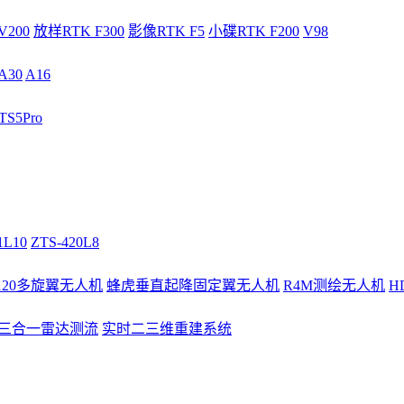
V200
放样RTK F300
影像RTK F5
小碟RTK F200
V98
A30
A16
S5Pro
1L10
ZTS-420L8
/120多旋翼无人机
蜂虎垂直起降固定翼无人机
R4M测绘无人机
H
3三合一雷达测流
实时二三维重建系统