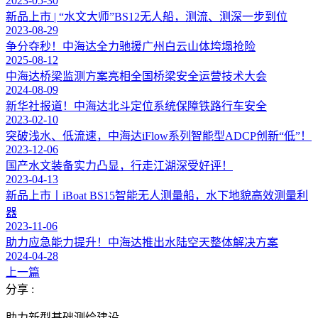
2023-05-30
新品上市 | “水文大师”BS12无人船，测流、测深一步到位
2023-08-29
争分夺秒！中海达全力驰援广州白云山体垮塌抢险
2025-08-12
中海达桥梁监测方案亮相全国桥梁安全运营技术大会
2024-08-09
新华社报道！中海达北斗定位系统保障铁路行车安全
2023-02-10
突破浅水、低流速，中海达iFlow系列智能型ADCP创新“低”！
2023-12-06
国产水文装备实力凸显，行走江湖深受好评！
2023-04-13
新品上市丨iBoat BS15智能无人测量船，水下地貌高效测量利
器
2023-11-06
助力应急能力提升！中海达推出水陆空天整体解决方案
2024-04-28
上一篇
分享 :
助力新型基础测绘建设