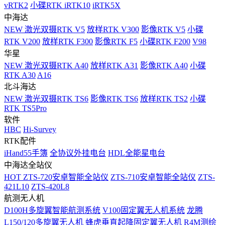
vRTK2
小碟RTK iRTK10
iRTK5X
中海达
NEW
激光双摄RTK V5
放样RTK V300
影像RTK V5
小碟
RTK V200
放样RTK F300
影像RTK F5
小碟RTK F200
V98
华星
NEW
激光双摄RTK A40
放样RTK A31
影像RTK A40
小碟
RTK A30
A16
北斗海达
NEW
激光双摄RTK TS6
影像RTK TS6
放样RTK TS2
小碟
RTK TS5Pro
软件
HBC
Hi-Survey
RTK配件
iHand55手簿
全协议外挂电台
HDL全能星电台
中海达全站仪
HOT
ZTS-720安卓智能全站仪
ZTS-710安卓智能全站仪
ZTS-
421L10
ZTS-420L8
航测无人机
D100H多旋翼智能航测系统
V100固定翼无人机系统
龙腾
L150/120多旋翼无人机
蜂虎垂直起降固定翼无人机
R4M测绘