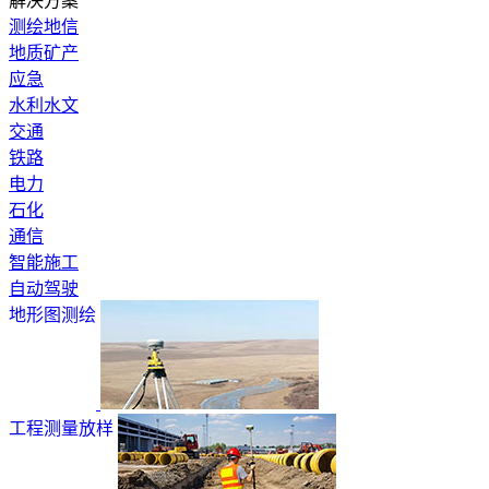
解决方案
测绘地信
地质矿产
应急
水利水文
交通
铁路
电力
石化
通信
智能施工
自动驾驶
地形图测绘
工程测量放样