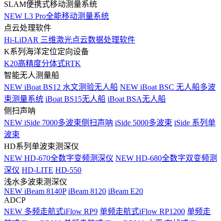
SLAM便携式移动测量系统
NEW
L3 Pro全能移动测量系统
点云处理软件
Hi-LiDAR 三维激光点云数据处理软件
K系列海洋定位定向设备
K20高精度分体式RTK
智能无人测量船
NEW
iBoat BS12 水文测验无人船
NEW
iBoat BSC 无人船多波
束测量系统
iBoat BS15无人船
iBoat BSA无人船
侧扫声呐
NEW
iSide 7000多波束侧扫声呐
iSide 5000多波束
iSide 系列单
波束
HD系列单波束测深仪
NEW
HD-670全数字变频测深仪
NEW
HD-680全数字双变频测
深仪
HD-LITE
HD-550
浅水多波束测深仪
NEW
iBeam 8140P
iBeam 8120
iBeam E20
ADCP
NEW
多频走航式iFlow RP9
单频走航式iFlow RP1200
单频走