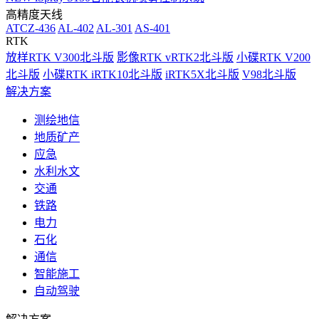
高精度天线
ATCZ-436
AL-402
AL-301
AS-401
RTK
放样RTK V300北斗版
影像RTK vRTK2北斗版
小碟RTK V200
北斗版
小碟RTK iRTK10北斗版
iRTK5X北斗版
V98北斗版
解决方案
测绘地信
地质矿产
应急
水利水文
交通
铁路
电力
石化
通信
智能施工
自动驾驶