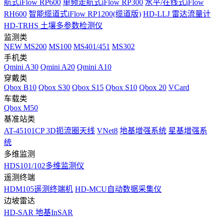
航式iFlow RP600
单频走航式iFlow RP300
水平/在线式iFlow
RH600
智能缆道式iFlow RP1200(缆道版)
HD-LLJ 雷达流量计
HD-TRHS 土壤多参数检测仪
监测类
NEW
MS200
MS100
MS401/451
MS302
手机类
Qmini A30
Qmini A20
Qmini A10
穿戴类
Qbox B10
Qbox S30
Qbox S15
Qbox S10
Qbox 20
VCard
车载类
Qbox M50
基准站类
AT-45101CP 3D扼流圈天线
VNet8
地基增强系统
星基增强系
统
多维监测
HDS101/102多维监测仪
遥测终端
HDM105遥测终端机
HD-MCU自动数据采集仪
边坡雷达
HD-SAR 地基InSAR