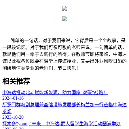
简单的一句话，对于我们来说，它背后是一个个故事，是
一段段记忆。对于我们可亲可敬的老师来说，一句简单的话，
就是他们用一辈子去践行的所得。在教师节即将来临，中海达
谨以此祝各位既要在课堂上传道授业，又要出外业风吹日晒的
测绘地信类专业的老师们，节日快乐！
相关推荐
中海达推动北斗赋能新能源，助力国家“双碳”战略！
2024-01-16
所罗门群岛副总理兼基础设施发展部长梅兰加一行莅临中海达
参观
2023-10-20
探索多"young"未来！中海达-武大留学生游学活动圆满举办