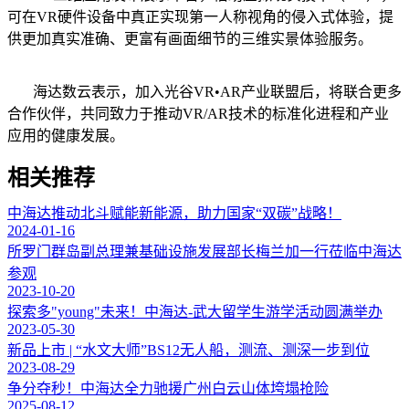
可在VR硬件设备中真正实现第一人称视角的侵入式体验，提
供更加真实准确、更富有画面细节的三维实景体验服务。
海达数云表示，加入光谷VR•AR产业联盟后，将联合更多
合作伙伴，共同致力于推动VR/AR技术的标准化进程和产业
应用的健康发展。
相关推荐
中海达推动北斗赋能新能源，助力国家“双碳”战略！
2024-01-16
所罗门群岛副总理兼基础设施发展部长梅兰加一行莅临中海达
参观
2023-10-20
探索多"young"未来！中海达-武大留学生游学活动圆满举办
2023-05-30
新品上市 | “水文大师”BS12无人船，测流、测深一步到位
2023-08-29
争分夺秒！中海达全力驰援广州白云山体垮塌抢险
2025-08-12