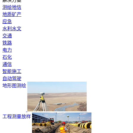
解决方案
测绘地信
地质矿产
应急
水利水文
交通
铁路
电力
石化
通信
智能施工
自动驾驶
地形图测绘
工程测量放样