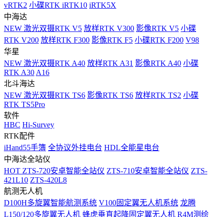
vRTK2
小碟RTK iRTK10
iRTK5X
中海达
NEW
激光双摄RTK V5
放样RTK V300
影像RTK V5
小碟
RTK V200
放样RTK F300
影像RTK F5
小碟RTK F200
V98
华星
NEW
激光双摄RTK A40
放样RTK A31
影像RTK A40
小碟
RTK A30
A16
北斗海达
NEW
激光双摄RTK TS6
影像RTK TS6
放样RTK TS2
小碟
RTK TS5Pro
软件
HBC
Hi-Survey
RTK配件
iHand55手簿
全协议外挂电台
HDL全能星电台
中海达全站仪
HOT
ZTS-720安卓智能全站仪
ZTS-710安卓智能全站仪
ZTS-
421L10
ZTS-420L8
航测无人机
D100H多旋翼智能航测系统
V100固定翼无人机系统
龙腾
L150/120多旋翼无人机
蜂虎垂直起降固定翼无人机
R4M测绘