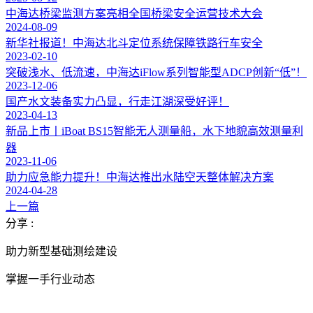
中海达桥梁监测方案亮相全国桥梁安全运营技术大会
2024-08-09
新华社报道！中海达北斗定位系统保障铁路行车安全
2023-02-10
突破浅水、低流速，中海达iFlow系列智能型ADCP创新“低”！
2023-12-06
国产水文装备实力凸显，行走江湖深受好评！
2023-04-13
新品上市丨iBoat BS15智能无人测量船，水下地貌高效测量利
器
2023-11-06
助力应急能力提升！中海达推出水陆空天整体解决方案
2024-04-28
上一篇
分享 :
助力新型基础测绘建设
掌握一手行业动态