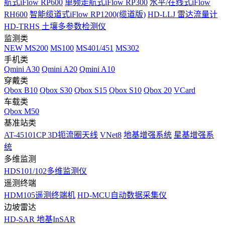
航式iFlow RP600
单频走航式iFlow RP300
水平/在线式iFlow
RH600
智能缆道式iFlow RP1200(缆道版)
HD-LLJ 雷达流量计
HD-TRHS 土壤多参数检测仪
监测类
NEW
MS200
MS100
MS401/451
MS302
手机类
Qmini A30
Qmini A20
Qmini A10
穿戴类
Qbox B10
Qbox S30
Qbox S15
Qbox S10
Qbox 20
VCard
车载类
Qbox M50
基准站类
AT-45101CP 3D扼流圈天线
VNet8
地基增强系统
星基增强系
统
多维监测
HDS101/102多维监测仪
遥测终端
HDM105遥测终端机
HD-MCU自动数据采集仪
边坡雷达
HD-SAR 地基InSAR