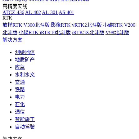
高精度天线
ATCZ-436
AL-402
AL-301
AS-401
RTK
放样RTK V300北斗版
影像RTK vRTK2北斗版
小碟RTK V200
北斗版
小碟RTK iRTK10北斗版
iRTK5X北斗版
V98北斗版
解决方案
测绘地信
地质矿产
应急
水利水文
交通
铁路
电力
石化
通信
智能施工
自动驾驶