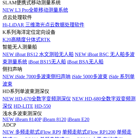
SLAM便携式移动测量系统
NEW
L3 Pro全能移动测量系统
点云处理软件
Hi-LiDAR 三维激光点云数据处理软件
K系列海洋定位定向设备
K20高精度分体式RTK
智能无人测量船
NEW
iBoat BS12 水文测验无人船
NEW
iBoat BSC 无人船多波
束测量系统
iBoat BS15无人船
iBoat BSA无人船
侧扫声呐
NEW
iSide 7000多波束侧扫声呐
iSide 5000多波束
iSide 系列单
波束
HD系列单波束测深仪
NEW
HD-670全数字变频测深仪
NEW
HD-680全数字双变频测
深仪
HD-LITE
HD-550
浅水多波束测深仪
NEW
iBeam 8140P
iBeam 8120
iBeam E20
ADCP
NEW
多频走航式iFlow RP9
单频走航式iFlow RP1200
单频走