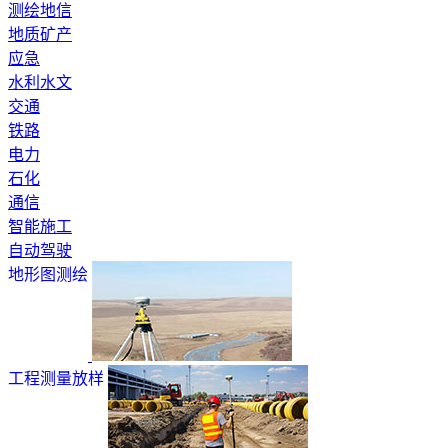
测绘地信
地质矿产
应急
水利水文
交通
铁路
电力
石化
通信
智能施工
自动驾驶
地形图测绘
工程测量放样