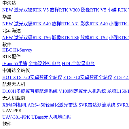
中海达
NEW
激光双摄RTK V5
放样RTK V300
影像RTK V5
小碟 RTK 
华星
NEW
激光双摄RTK A40
放样RTK A31
影像RTK A40
小碟RTK 
北斗海达
NEW
激光双摄RTK TS6
影像RTK TS6
放样RTK TS2
小碟RTK T
软件
HBC
Hi-Survey
RTK配件
iHand55手簿
全协议外挂电台
HDL全能星电台
中海达全站仪
HOT
ZTS-720安卓智能全站仪
ZTS-710安卓智能全站仪
ZTS-42
航测无人机
D100H多旋翼智能航测系统
V100固定翼无人机系统
龙腾L150
无人机载荷
X8倾斜相机
ARS-450轻量化激光雷达
SVR雷达测流系统
SVR
UAV-PPK
UAV-381-PPK
UBase无人机地面站
软件