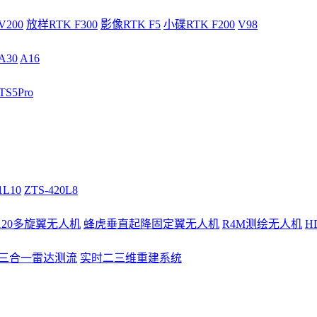
V200
放样RTK F300
影像RTK F5
小碟RTK F200
V98
A30
A16
S5Pro
1L10
ZTS-420L8
/120多旋翼无人机
蜂虎垂直起降固定翼无人机
R4M测绘无人机
H
3三合一雷达测流
实时二三维重建系统