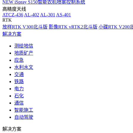
NEW
iSpray S150智能农机喷雾控制系统
高精度天线
ATCZ-436
AL-402
AL-301
AS-401
RTK
放样RTK V300北斗版
影像RTK vRTK2北斗版
小碟RTK V20
解决方案
测绘地信
地质矿产
应急
水利水文
交通
铁路
电力
石化
通信
智能施工
自动驾驶
解决方案