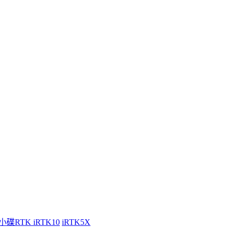
小碟RTK iRTK10
iRTK5X