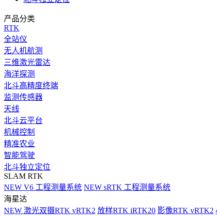
产品分类
RTK
全站仪
无人机航测
三维激光雷达
海洋探测
北斗高精度终端
监测传感器
天线
北斗云平台
机械控制
精准农业
智能驾驶
北斗独立定位
SLAM RTK
NEW
V6 工程测量系统
NEW
sRTK 工程测量系统
海星达
NEW
激光双摄RTK vRTK2
放样RTK iRTK20
影像RTK vRTK2