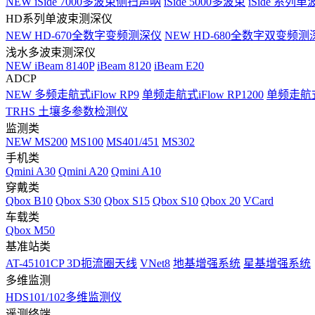
NEW
iSide 7000多波束侧扫声呐
iSide 5000多波束
iSide 系列单
HD系列单波束测深仪
NEW
HD-670全数字变频测深仪
NEW
HD-680全数字双变频测
浅水多波束测深仪
NEW
iBeam 8140P
iBeam 8120
iBeam E20
ADCP
NEW
多频走航式iFlow RP9
单频走航式iFlow RP1200
单频走航式i
TRHS 土壤多参数检测仪
监测类
NEW
MS200
MS100
MS401/451
MS302
手机类
Qmini A30
Qmini A20
Qmini A10
穿戴类
Qbox B10
Qbox S30
Qbox S15
Qbox S10
Qbox 20
VCard
车载类
Qbox M50
基准站类
AT-45101CP 3D扼流圈天线
VNet8
地基增强系统
星基增强系统
多维监测
HDS101/102多维监测仪
遥测终端