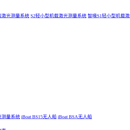
载激光测量系统
S2轻小型机载激光测量系统
智喙S1轻小型机载
波束测量系统
iBoat BS15无人船
iBoat BSA无人船