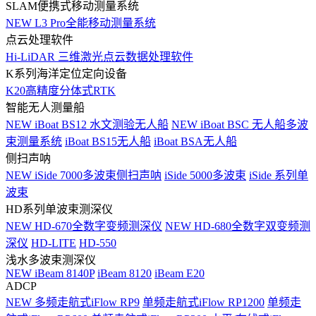
SLAM便携式移动测量系统
NEW
L3 Pro全能移动测量系统
点云处理软件
Hi-LiDAR 三维激光点云数据处理软件
K系列海洋定位定向设备
K20高精度分体式RTK
智能无人测量船
NEW
iBoat BS12 水文测验无人船
NEW
iBoat BSC 无人船多波
束测量系统
iBoat BS15无人船
iBoat BSA无人船
侧扫声呐
NEW
iSide 7000多波束侧扫声呐
iSide 5000多波束
iSide 系列单
波束
HD系列单波束测深仪
NEW
HD-670全数字变频测深仪
NEW
HD-680全数字双变频测
深仪
HD-LITE
HD-550
浅水多波束测深仪
NEW
iBeam 8140P
iBeam 8120
iBeam E20
ADCP
NEW
多频走航式iFlow RP9
单频走航式iFlow RP1200
单频走