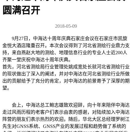
圆满召开
2018-05-09
9月27日，中海达十周年庆典石家庄会议在石家庄市凯旋
金悦大酒店隆重召开。本次会议得到了河北省测绘行业鼎力支
持，来自燕赵大地的测绘、地理信息行业的专业人士近200人
齐聚一堂庆祝中海达十周年庆典。
首先，河北省测绘局行业管理处姚成宽处长就河北省测绘行业
的现状做出了深入的阐述，并对中海达在河北省测绘行业所做
出的贡献给予了充分的肯定，对中海达的前景寄予了深厚的期
望。
会上，中海达总工鲍志雄致欢迎辞，向十年来陪伴中海达
走过风雨历程的老客户们表示由衷的感谢，对陆续加入中海达
阵营的朋友们表示热烈的欢迎。随后，华北大区总经理罗树江
先生对GNSS系统、GNSS产业的发展过程和趋势做了系统的