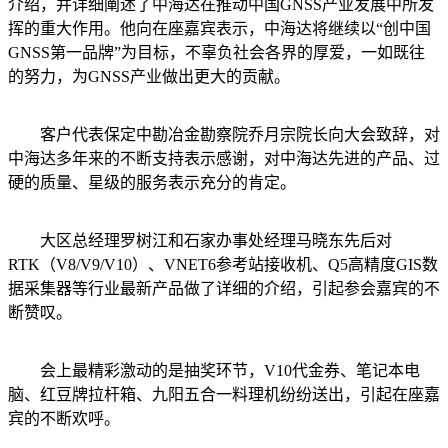
介绍，并详细阐述了中海达在推动中国GNSS产业发展中所发
挥的重大作用。他向在座嘉宾表示，中海达将继续以“创中国
GNSS第一品牌”为目标，不辜负社会各界的厚爱，一如既往
的努力，为GNSS产业做出更大的贡献。
客户代表保定中勘冶金勘察院乔月宗院长向大会致辞，对
中海达多年来的不断支持表示感谢，对中海达先进的产品、过
硬的质量、星级的服务表示充分的肯定。
大区总经理罗树江和石家办事处经理马晓东先后对
RTK（V8/V9/V10）、VNET6参考站接收机、Q5高精度GIS数
据采集器等行业最新产品做了详细的介绍，引起参会嘉宾的不
断赞叹。
会上最精彩激动的是抽奖环节，V10代金券、笔记本电
脑、红豆牌拉杆箱、九阳五合一料理机纷纷送出，引起在座嘉
宾的不断欢呼。