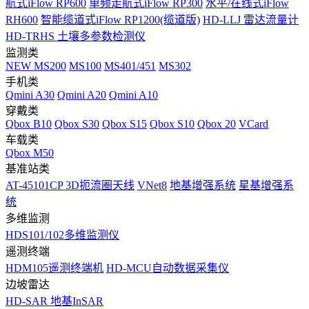
航式iFlow RP600
单频走航式iFlow RP300
水平/在线式iFlow
RH600
智能缆道式iFlow RP1200(缆道版)
HD-LLJ 雷达流量计
HD-TRHS 土壤多参数检测仪
监测类
NEW
MS200
MS100
MS401/451
MS302
手机类
Qmini A30
Qmini A20
Qmini A10
穿戴类
Qbox B10
Qbox S30
Qbox S15
Qbox S10
Qbox 20
VCard
车载类
Qbox M50
基准站类
AT-45101CP 3D扼流圈天线
VNet8
地基增强系统
星基增强系
统
多维监测
HDS101/102多维监测仪
遥测终端
HDM105遥测终端机
HD-MCU自动数据采集仪
边坡雷达
HD-SAR 地基InSAR