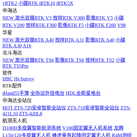
vRTK2
小碟RTK iRTK10
iRTK5X
中海达
NEW
激光双摄RTK V5
放样RTK V300
影像RTK V5
小碟
RTK V200
放样RTK F300
影像RTK F5
小碟RTK F200
V98
华星
NEW
激光双摄RTK A40
放样RTK A31
影像RTK A40
小碟
RTK A30
A16
北斗海达
NEW
激光双摄RTK TS6
影像RTK TS6
放样RTK TS2
小碟
RTK TS5Pro
软件
HBC
Hi-Survey
RTK配件
iHand55手簿
全协议外挂电台
HDL全能星电台
中海达全站仪
HOT
ZTS-720安卓智能全站仪
ZTS-710安卓智能全站仪
ZTS-
421L10
ZTS-420L8
航测无人机
D100H多旋翼智能航测系统
V100固定翼无人机系统
龙腾
L150/120多旋翼无人机
蜂虎垂直起降固定翼无人机
R4M测绘