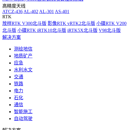
高精度天线
ATCZ-436
AL-402
AL-301
AS-401
RTK
放样RTK V300北斗版
影像RTK vRTK2北斗版
小碟RTK V200
北斗版
小碟RTK iRTK10北斗版
iRTK5X北斗版
V98北斗版
解决方案
测绘地信
地质矿产
应急
水利水文
交通
铁路
电力
石化
通信
智能施工
自动驾驶