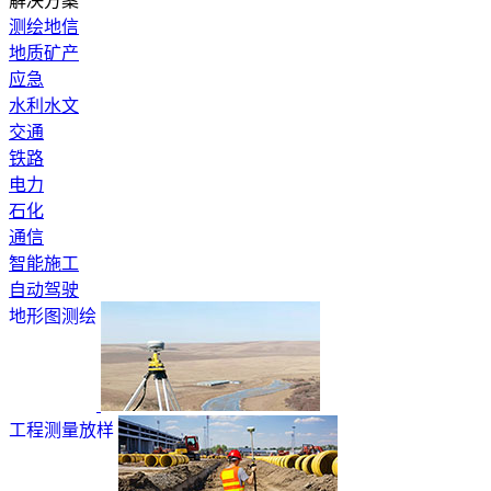
解决方案
测绘地信
地质矿产
应急
水利水文
交通
铁路
电力
石化
通信
智能施工
自动驾驶
地形图测绘
工程测量放样