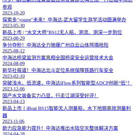
参观
2023-10-20
探索多"young"未来！中海达-武大留学生游学活动圆满举办
2023-05-30
新品上市 | “水文大师”BS12无人船，测流、测深一步到位
2023-08-29
争分夺秒！中海达全力驰援广州白云山体垮塌抢险
2025-08-12
中海达桥梁监测方案亮相全国桥梁安全运营技术大会
2024-08-09
新华社报道！中海达北斗定位系统保障铁路行车安全
2023-02-10
突破浅水、低流速，中海达iFlow系列智能型ADCP创新“低”！
2023-12-06
国产水文装备实力凸显，行走江湖深受好评！
2023-04-13
新品上市丨iBoat BS15智能无人测量船，水下地貌高效测量利
器
2023-11-06
助力应急能力提升！中海达推出水陆空天整体解决方案
2024-04-28