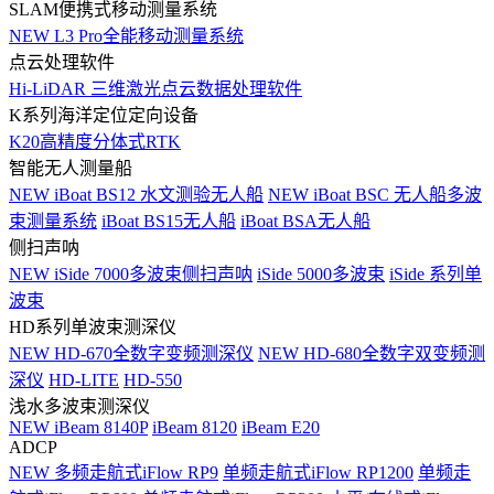
SLAM便携式移动测量系统
NEW
L3 Pro全能移动测量系统
点云处理软件
Hi-LiDAR 三维激光点云数据处理软件
K系列海洋定位定向设备
K20高精度分体式RTK
智能无人测量船
NEW
iBoat BS12 水文测验无人船
NEW
iBoat BSC 无人船多波
束测量系统
iBoat BS15无人船
iBoat BSA无人船
侧扫声呐
NEW
iSide 7000多波束侧扫声呐
iSide 5000多波束
iSide 系列单
波束
HD系列单波束测深仪
NEW
HD-670全数字变频测深仪
NEW
HD-680全数字双变频测
深仪
HD-LITE
HD-550
浅水多波束测深仪
NEW
iBeam 8140P
iBeam 8120
iBeam E20
ADCP
NEW
多频走航式iFlow RP9
单频走航式iFlow RP1200
单频走