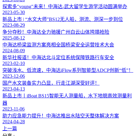
探索多"young"未来！中海达-武大留学生游学活动圆满举办
2023-05-30
新品上市 | “水文大师”BS12无人船，测流、测深一步到位
2023-08-29
争分夺秒！中海达全力驰援广州白云山体垮塌抢险
2025-08-12
中海达桥梁监测方案亮相全国桥梁安全运营技术大会
2024-08-09
新华社报道！中海达北斗定位系统保障铁路行车安全
2023-02-10
突破浅水、低流速，中海达iFlow系列智能型ADCP创新“低”！
2023-12-06
国产水文装备实力凸显，行走江湖深受好评！
2023-04-13
新品上市丨iBoat BS15智能无人测量船，水下地貌高效测量利
器
2023-11-06
助力应急能力提升！中海达推出水陆空天整体解决方案
2024-04-28
上一篇
分享 :