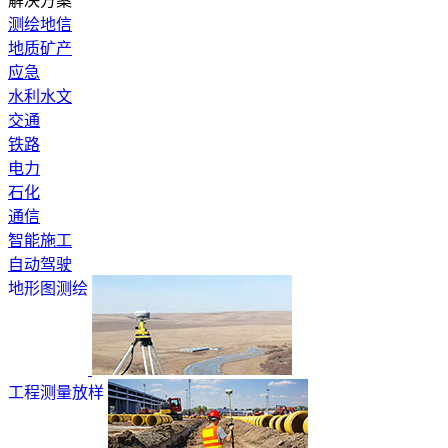
解决方案
测绘地信
地质矿产
应急
水利水文
交通
铁路
电力
石化
通信
智能施工
自动驾驶
地形图测绘
工程测量放样