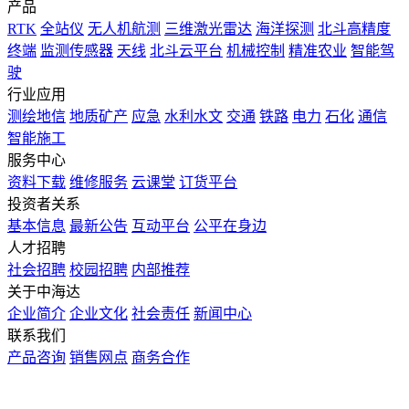
产品
RTK
全站仪
无人机航测
三维激光雷达
海洋探测
北斗高精度
终端
监测传感器
天线
北斗云平台
机械控制
精准农业
智能驾
驶
行业应用
测绘地信
地质矿产
应急
水利水文
交通
铁路
电力
石化
通信
智能施工
服务中心
资料下载
维修服务
云课堂
订货平台
投资者关系
基本信息
最新公告
互动平台
公平在身边
人才招聘
社会招聘
校园招聘
内部推荐
关于中海达
企业简介
企业文化
社会责任
新闻中心
联系我们
产品咨询
销售网点
商务合作