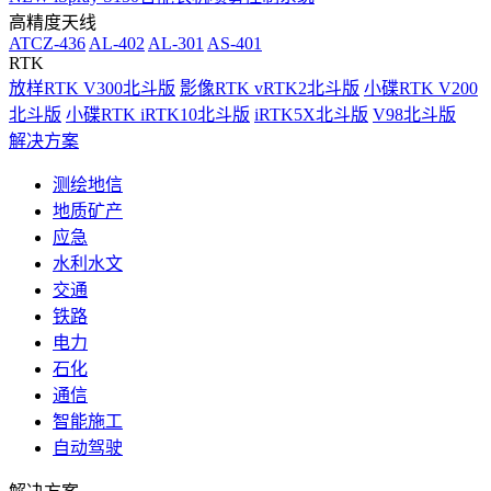
高精度天线
ATCZ-436
AL-402
AL-301
AS-401
RTK
放样RTK V300北斗版
影像RTK vRTK2北斗版
小碟RTK V200
北斗版
小碟RTK iRTK10北斗版
iRTK5X北斗版
V98北斗版
解决方案
测绘地信
地质矿产
应急
水利水文
交通
铁路
电力
石化
通信
智能施工
自动驾驶