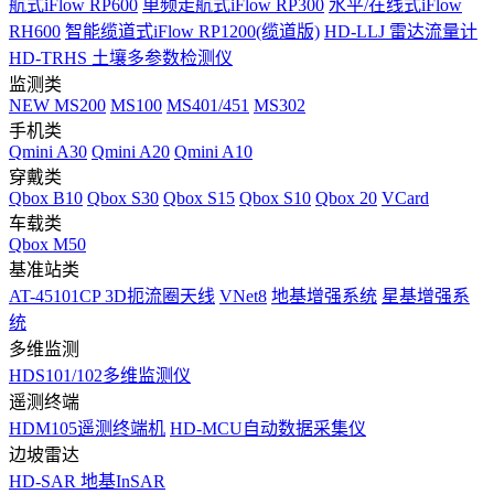
航式iFlow RP600
单频走航式iFlow RP300
水平/在线式iFlow
RH600
智能缆道式iFlow RP1200(缆道版)
HD-LLJ 雷达流量计
HD-TRHS 土壤多参数检测仪
监测类
NEW
MS200
MS100
MS401/451
MS302
手机类
Qmini A30
Qmini A20
Qmini A10
穿戴类
Qbox B10
Qbox S30
Qbox S15
Qbox S10
Qbox 20
VCard
车载类
Qbox M50
基准站类
AT-45101CP 3D扼流圈天线
VNet8
地基增强系统
星基增强系
统
多维监测
HDS101/102多维监测仪
遥测终端
HDM105遥测终端机
HD-MCU自动数据采集仪
边坡雷达
HD-SAR 地基InSAR