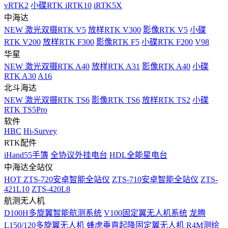
vRTK2
小碟RTK iRTK10
iRTK5X
中海达
NEW
激光双摄RTK V5
放样RTK V300
影像RTK V5
小碟
RTK V200
放样RTK F300
影像RTK F5
小碟RTK F200
V98
华星
NEW
激光双摄RTK A40
放样RTK A31
影像RTK A40
小碟
RTK A30
A16
北斗海达
NEW
激光双摄RTK TS6
影像RTK TS6
放样RTK TS2
小碟
RTK TS5Pro
软件
HBC
Hi-Survey
RTK配件
iHand55手簿
全协议外挂电台
HDL全能星电台
中海达全站仪
HOT
ZTS-720安卓智能全站仪
ZTS-710安卓智能全站仪
ZTS-
421L10
ZTS-420L8
航测无人机
D100H多旋翼智能航测系统
V100固定翼无人机系统
龙腾
L150/120多旋翼无人机
蜂虎垂直起降固定翼无人机
R4M测绘