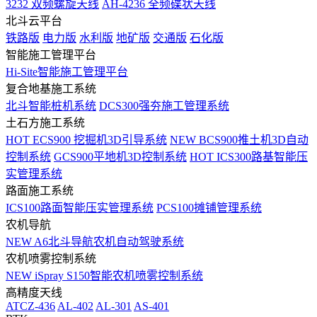
3232 双频螺旋天线
AH-4236 全频碟状天线
北斗云平台
铁路版
电力版
水利版
地矿版
交通版
石化版
智能施工管理平台
Hi-Site智能施工管理平台
复合地基施工系统
北斗智能桩机系统
DCS300强夯施工管理系统
土石方施工系统
HOT
ECS900 挖掘机3D引导系统
NEW
BCS900推土机3D自动
控制系统
GCS900平地机3D控制系统
HOT
ICS300路基智能压
实管理系统
路面施工系统
ICS100路面智能压实管理系统
PCS100摊铺管理系统
农机导航
NEW
A6北斗导航农机自动驾驶系统
农机喷雾控制系统
NEW
iSpray S150智能农机喷雾控制系统
高精度天线
ATCZ-436
AL-402
AL-301
AS-401