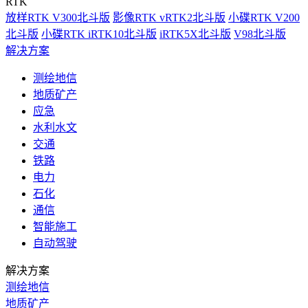
RTK
放样RTK V300北斗版
影像RTK vRTK2北斗版
小碟RTK V200
北斗版
小碟RTK iRTK10北斗版
iRTK5X北斗版
V98北斗版
解决方案
测绘地信
地质矿产
应急
水利水文
交通
铁路
电力
石化
通信
智能施工
自动驾驶
解决方案
测绘地信
地质矿产