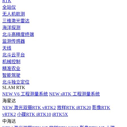
RTK
全站仪
无人机航测
三维激光雷达
海洋探测
北斗高精度终端
监测传感器
天线
北斗云平台
机械控制
精准农业
智能驾驶
北斗独立定位
SLAM RTK
NEW
V6 工程测量系统
NEW
sRTK 工程测量系统
海星达
NEW
激光双摄RTK vRTK2
放样RTK iRTK20
影像RTK
vRTK2
小碟RTK iRTK10
iRTK5X
中海达