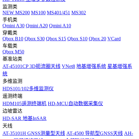
监测类
NEW
MS200
MS100
MS401/451
MS302
手机类
Qmini A30
Qmini A20
Qmini A10
穿戴类
Qbox B10
Qbox S30
Qbox S15
Qbox S10
Qbox 20
VCard
车载类
Qbox M50
基准站类
AT-45101CP 3D扼流圈天线
VNet8
地基增强系统
星基增强系
统
多维监测
HDS101/102多维监测仪
遥测终端
HDM105遥测终端机
HD-MCU自动数据采集仪
边坡雷达
HD-SAR 地基InSAR
天线
AT-35101H GNSS测量型天线
AT-4500 导航型GNSS天线
AH-