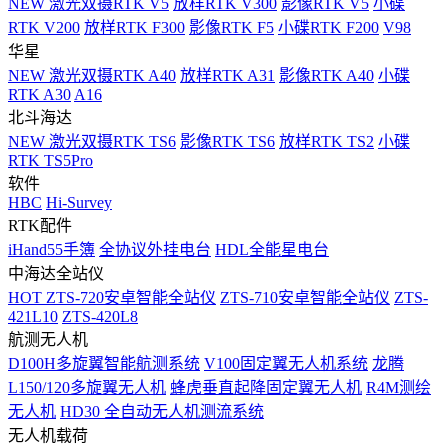
NEW
激光双摄RTK V5
放样RTK V300
影像RTK V5
小碟
RTK V200
放样RTK F300
影像RTK F5
小碟RTK F200
V98
华星
NEW
激光双摄RTK A40
放样RTK A31
影像RTK A40
小碟
RTK A30
A16
北斗海达
NEW
激光双摄RTK TS6
影像RTK TS6
放样RTK TS2
小碟
RTK TS5Pro
软件
HBC
Hi-Survey
RTK配件
iHand55手簿
全协议外挂电台
HDL全能星电台
中海达全站仪
HOT
ZTS-720安卓智能全站仪
ZTS-710安卓智能全站仪
ZTS-
421L10
ZTS-420L8
航测无人机
D100H多旋翼智能航测系统
V100固定翼无人机系统
龙腾
L150/120多旋翼无人机
蜂虎垂直起降固定翼无人机
R4M测绘
无人机
HD30 全自动无人机测流系统
无人机载荷