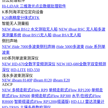
点云处理软件
Hi-LiDAR 三维激光点云数据处理软件
K系列海洋定位定向设备
K20高精度分体式RTK
智能无人测量船
NEW
iBoat BS12 水文测验无人船
NEW
iBoat BSC 无人船多波
束测量系统
iBoat BS15无人船
iBoat BSA无人船
侧扫声呐
NEW
iSide 7000多波束侧扫声呐
iSide 5000多波束
iSide 系列单
波束
HD系列单波束测深仪
NEW
HD-670全数字变频测深仪
NEW
HD-680全数字双变频测
深仪
HD-LITE
HD-550
浅水多波束测深仪
NEW
iBeam 8140P
iBeam 8120
iBeam E20
ADCP
NEW
多频走航式iFlow RP9
单频走航式iFlow RP1200
单频走
航式iFlow RP600
单频走航式iFlow RP300
水平/在线式iFlow
RH600
智能缆道式iFlow RP1200(缆道版)
HD-LLJ 雷达流量计
HD-TRHS 土壤多参数检测仪