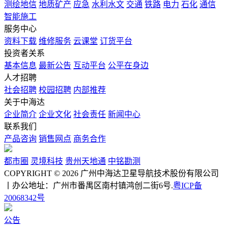
测绘地信
地质矿产
应急
水利水文
交通
铁路
电力
石化
通信
智能施工
服务中心
资料下载
维修服务
云课堂
订货平台
投资者关系
基本信息
最新公告
互动平台
公平在身边
人才招聘
社会招聘
校园招聘
内部推荐
关于中海达
企业简介
企业文化
社会责任
新闻中心
联系我们
产品咨询
销售网点
商务合作
都市圈
灵境科技
贵州天地通
中铭勘测
COPYRIGHT © 2026 广州中海达卫星导航技术股份有限公司
丨办公地址：广州市番禺区南村镇鸿创二街6号.
粤ICP备
20068342号
公告