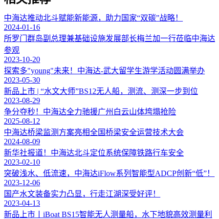
中海达推动北斗赋能新能源，助力国家“双碳”战略！
2024-01-16
所罗门群岛副总理兼基础设施发展部长梅兰加一行莅临中海达
参观
2023-10-20
探索多"young"未来！中海达-武大留学生游学活动圆满举办
2023-05-30
新品上市 | “水文大师”BS12无人船，测流、测深一步到位
2023-08-29
争分夺秒！中海达全力驰援广州白云山体垮塌抢险
2025-08-12
中海达桥梁监测方案亮相全国桥梁安全运营技术大会
2024-08-09
新华社报道！中海达北斗定位系统保障铁路行车安全
2023-02-10
突破浅水、低流速，中海达iFlow系列智能型ADCP创新“低”！
2023-12-06
国产水文装备实力凸显，行走江湖深受好评！
2023-04-13
新品上市丨iBoat BS15智能无人测量船，水下地貌高效测量利