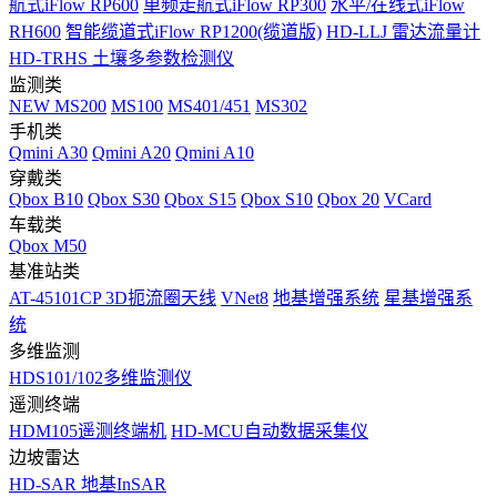
航式iFlow RP600
单频走航式iFlow RP300
水平/在线式iFlow
RH600
智能缆道式iFlow RP1200(缆道版)
HD-LLJ 雷达流量计
HD-TRHS 土壤多参数检测仪
监测类
NEW
MS200
MS100
MS401/451
MS302
手机类
Qmini A30
Qmini A20
Qmini A10
穿戴类
Qbox B10
Qbox S30
Qbox S15
Qbox S10
Qbox 20
VCard
车载类
Qbox M50
基准站类
AT-45101CP 3D扼流圈天线
VNet8
地基增强系统
星基增强系
统
多维监测
HDS101/102多维监测仪
遥测终端
HDM105遥测终端机
HD-MCU自动数据采集仪
边坡雷达
HD-SAR 地基InSAR