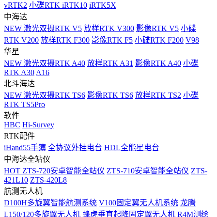
vRTK2
小碟RTK iRTK10
iRTK5X
中海达
NEW
激光双摄RTK V5
放样RTK V300
影像RTK V5
小碟
RTK V200
放样RTK F300
影像RTK F5
小碟RTK F200
V98
华星
NEW
激光双摄RTK A40
放样RTK A31
影像RTK A40
小碟
RTK A30
A16
北斗海达
NEW
激光双摄RTK TS6
影像RTK TS6
放样RTK TS2
小碟
RTK TS5Pro
软件
HBC
Hi-Survey
RTK配件
iHand55手簿
全协议外挂电台
HDL全能星电台
中海达全站仪
HOT
ZTS-720安卓智能全站仪
ZTS-710安卓智能全站仪
ZTS-
421L10
ZTS-420L8
航测无人机
D100H多旋翼智能航测系统
V100固定翼无人机系统
龙腾
L150/120多旋翼无人机
蜂虎垂直起降固定翼无人机
R4M测绘