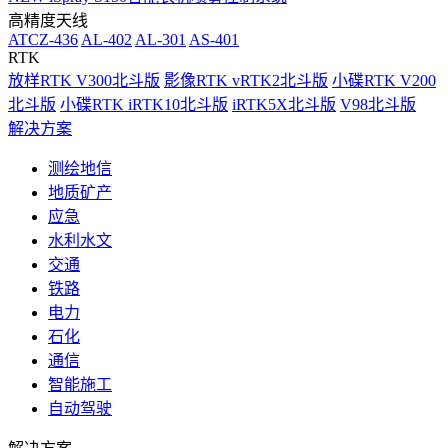
高精度天线
ATCZ-436
AL-402
AL-301
AS-401
RTK
放样RTK V300北斗版
影像RTK vRTK2北斗版
小碟RTK V200
北斗版
小碟RTK iRTK10北斗版
iRTK5X北斗版
V98北斗版
解决方案
测绘地信
地质矿产
应急
水利水文
交通
铁路
电力
石化
通信
智能施工
自动驾驶