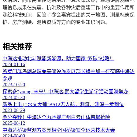
次活动，向市民宣传测绘地理信息法律法规，现场讲解测绘地
理信息成果在抗震、抗洪及各种灾后重建工作中的重要作用和
测绘科技知识，回答了参会嘉宾提出的关于地图、测量标志保
护、房产测绘、测绘资质等方面的专业知识问题。
相关推荐
中海达推动北斗赋能新能源，助力国家“双碳”战略！
2024-01-16
所罗门群岛副总理兼基础设施发展部长梅兰加一行莅临中海达
参观
2023-10-20
探索多"young"未来！中海达-武大留学生游学活动圆满举办
2023-05-30
新品上市 | “水文大师”BS12无人船，测流、测深一步到位
2023-08-29
争分夺秒！中海达全力驰援广州白云山体垮塌抢险
2025-08-12
中海达桥梁监测方案亮相全国桥梁安全运营技术大会
2024-08-09