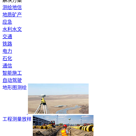
解决方案
测绘地信
地质矿产
应急
水利水文
交通
铁路
电力
石化
通信
智能施工
自动驾驶
地形图测绘
工程测量放样