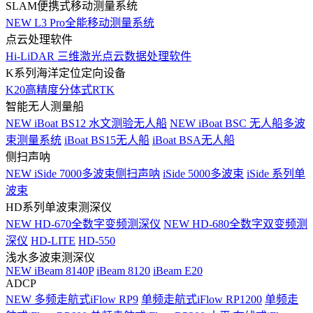
SLAM便携式移动测量系统
NEW
L3 Pro全能移动测量系统
点云处理软件
Hi-LiDAR 三维激光点云数据处理软件
K系列海洋定位定向设备
K20高精度分体式RTK
智能无人测量船
NEW
iBoat BS12 水文测验无人船
NEW
iBoat BSC 无人船多波
束测量系统
iBoat BS15无人船
iBoat BSA无人船
侧扫声呐
NEW
iSide 7000多波束侧扫声呐
iSide 5000多波束
iSide 系列单
波束
HD系列单波束测深仪
NEW
HD-670全数字变频测深仪
NEW
HD-680全数字双变频测
深仪
HD-LITE
HD-550
浅水多波束测深仪
NEW
iBeam 8140P
iBeam 8120
iBeam E20
ADCP
NEW
多频走航式iFlow RP9
单频走航式iFlow RP1200
单频走