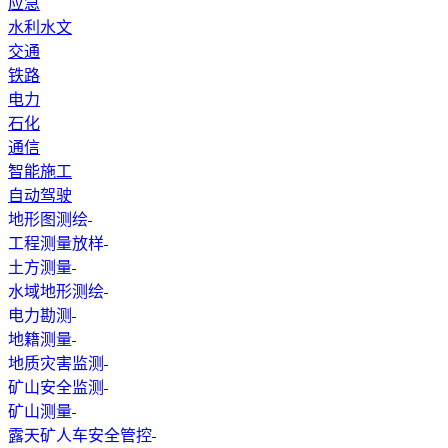
应急
水利水文
交通
铁路
电力
石化
通信
智能施工
自动驾驶
地形图测绘
工程测量放样
土方测量
水域地形测绘
电力勘测
地籍测量
地质灾害监测
矿山安全监测
矿山测量
露天矿人车安全管控