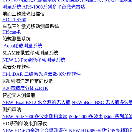
测量系统
ARS-1000系列多平台激光雷达
地面三维激光扫描仪
HD TLS360
车载三维激光移动测量系统
HiScan-R
船载测量系统
iAqua船载测量系统
SLAM便携式移动测量系统
NEW
L3 Pro全能移动测量系统
点云处理软件
Hi-LiDAR 三维激光点云数据处理软件
K系列海洋定位定向设备
K20高精度分体式RTK
智能无人测量船
NEW
iBoat BS12 水文测验无人船
NEW
iBoat BSC 无人船多
侧扫声呐
NEW
iSide 7000多波束侧扫声呐
iSide 5000多波束
iSide 系列单
HD系列单波束测深仪
NEW
HD-670全数字变频测深仪
NEW
HD-680全数字双变频测