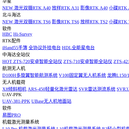
华星
NEW
激光双摄RTK A40
放样RTK A31
影像RTK A40
小碟RTK 
北斗海达
NEW
激光双摄RTK TS6
影像RTK TS6
放样RTK TS2
小碟RTK T
软件
HBC
Hi-Survey
RTK配件
iHand55手簿
全协议外挂电台
HDL全能星电台
中海达全站仪
HOT
ZTS-720安卓智能全站仪
ZTS-710安卓智能全站仪
ZTS-42
航测无人机
D100H多旋翼智能航测系统
V100固定翼无人机系统
龙腾L150
无人机载荷
X8倾斜相机
ARS-450轻量化激光雷达
SVR雷达测流系统
SVR
UAV-PPK
UAV-381-PPK
UBase无人机地面站
软件
易图PRO
机载激光测量系统
L10 Pro 机载激光测量系统
L10机载激光测量系统
R2轻小型机