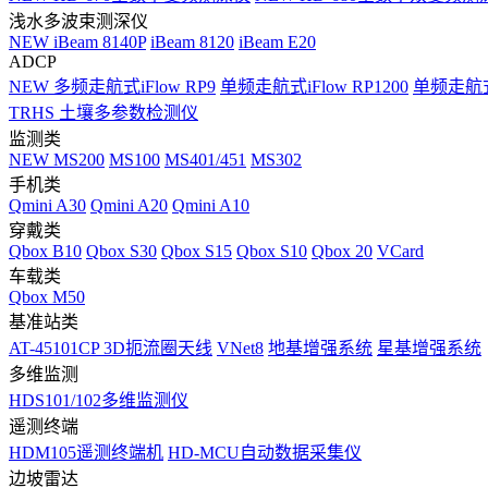
浅水多波束测深仪
NEW
iBeam 8140P
iBeam 8120
iBeam E20
ADCP
NEW
多频走航式iFlow RP9
单频走航式iFlow RP1200
单频走航式i
TRHS 土壤多参数检测仪
监测类
NEW
MS200
MS100
MS401/451
MS302
手机类
Qmini A30
Qmini A20
Qmini A10
穿戴类
Qbox B10
Qbox S30
Qbox S15
Qbox S10
Qbox 20
VCard
车载类
Qbox M50
基准站类
AT-45101CP 3D扼流圈天线
VNet8
地基增强系统
星基增强系统
多维监测
HDS101/102多维监测仪
遥测终端
HDM105遥测终端机
HD-MCU自动数据采集仪
边坡雷达