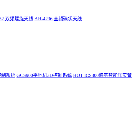
232 双频螺旋天线
AH-4236 全频碟状天线
控制系统
GCS900平地机3D控制系统
HOT
ICS300路基智能压实