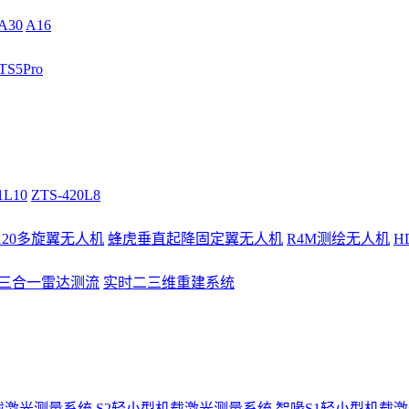
A30
A16
S5Pro
1L10
ZTS-420L8
/120多旋翼无人机
蜂虎垂直起降固定翼无人机
R4M测绘无人机
H
3三合一雷达测流
实时二三维重建系统
载激光测量系统
S2轻小型机载激光测量系统
智喙S1轻小型机载