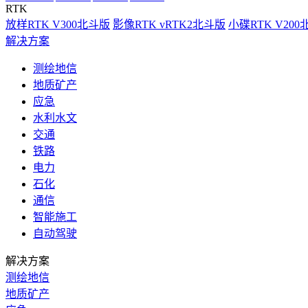
RTK
放样RTK V300北斗版
影像RTK vRTK2北斗版
小碟RTK V20
解决方案
测绘地信
地质矿产
应急
水利水文
交通
铁路
电力
石化
通信
智能施工
自动驾驶
解决方案
测绘地信
地质矿产