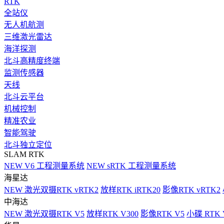
RTK
全站仪
无人机航测
三维激光雷达
海洋探测
北斗高精度终端
监测传感器
天线
北斗云平台
机械控制
精准农业
智能驾驶
北斗独立定位
SLAM RTK
NEW
V6 工程测量系统
NEW
sRTK 工程测量系统
海星达
NEW
激光双摄RTK vRTK2
放样RTK iRTK20
影像RTK vRTK2
中海达
NEW
激光双摄RTK V5
放样RTK V300
影像RTK V5
小碟 RTK 