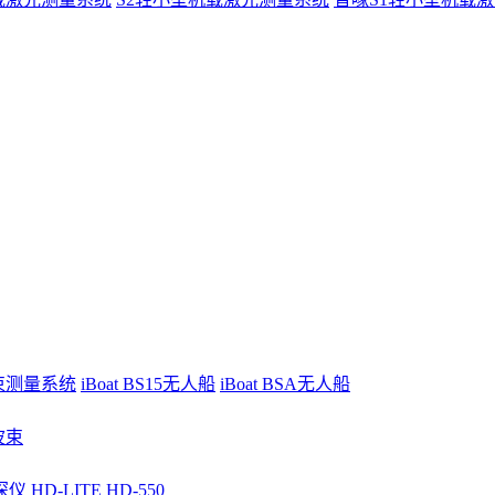
波束测量系统
iBoat BS15无人船
iBoat BSA无人船
波束
深仪
HD-LITE
HD-550