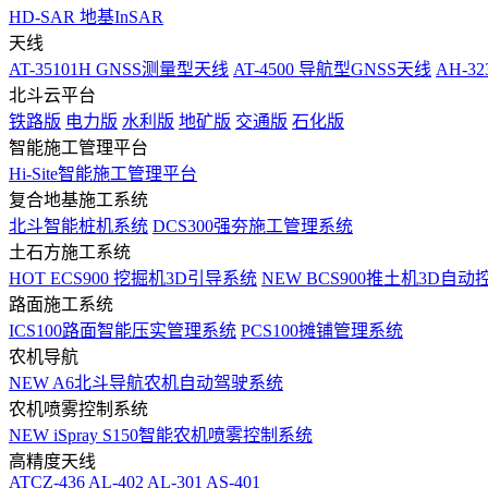
HD-SAR 地基InSAR
天线
AT-35101H GNSS测量型天线
AT-4500 导航型GNSS天线
AH-3
北斗云平台
铁路版
电力版
水利版
地矿版
交通版
石化版
智能施工管理平台
Hi-Site智能施工管理平台
复合地基施工系统
北斗智能桩机系统
DCS300强夯施工管理系统
土石方施工系统
HOT
ECS900 挖掘机3D引导系统
NEW
BCS900推土机3D自动
路面施工系统
ICS100路面智能压实管理系统
PCS100摊铺管理系统
农机导航
NEW
A6北斗导航农机自动驾驶系统
农机喷雾控制系统
NEW
iSpray S150智能农机喷雾控制系统
高精度天线
ATCZ-436
AL-402
AL-301
AS-401