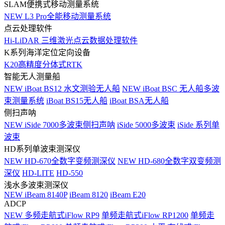
SLAM便携式移动测量系统
NEW
L3 Pro全能移动测量系统
点云处理软件
Hi-LiDAR 三维激光点云数据处理软件
K系列海洋定位定向设备
K20高精度分体式RTK
智能无人测量船
NEW
iBoat BS12 水文测验无人船
NEW
iBoat BSC 无人船多波
束测量系统
iBoat BS15无人船
iBoat BSA无人船
侧扫声呐
NEW
iSide 7000多波束侧扫声呐
iSide 5000多波束
iSide 系列单
波束
HD系列单波束测深仪
NEW
HD-670全数字变频测深仪
NEW
HD-680全数字双变频测
深仪
HD-LITE
HD-550
浅水多波束测深仪
NEW
iBeam 8140P
iBeam 8120
iBeam E20
ADCP
NEW
多频走航式iFlow RP9
单频走航式iFlow RP1200
单频走