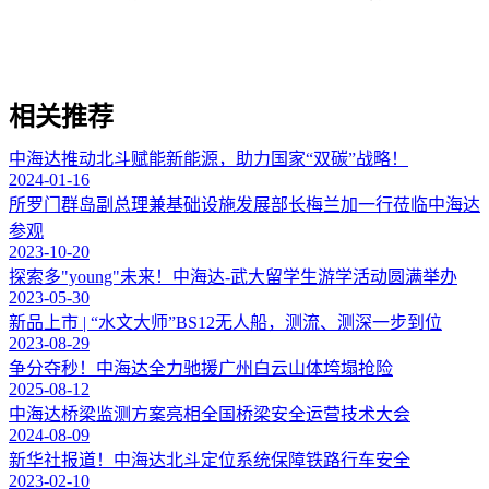
相关推荐
中海达推动北斗赋能新能源，助力国家“双碳”战略！
2024-01-16
所罗门群岛副总理兼基础设施发展部长梅兰加一行莅临中海达
参观
2023-10-20
探索多"young"未来！中海达-武大留学生游学活动圆满举办
2023-05-30
新品上市 | “水文大师”BS12无人船，测流、测深一步到位
2023-08-29
争分夺秒！中海达全力驰援广州白云山体垮塌抢险
2025-08-12
中海达桥梁监测方案亮相全国桥梁安全运营技术大会
2024-08-09
新华社报道！中海达北斗定位系统保障铁路行车安全
2023-02-10