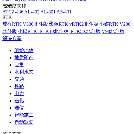
高精度天线
ATCZ-436
AL-402
AL-301
AS-401
RTK
放样RTK V300北斗版
影像RTK vRTK2北斗版
小碟RTK V200
北斗版
小碟RTK iRTK10北斗版
iRTK5X北斗版
V98北斗版
解决方案
测绘地信
地质矿产
应急
水利水文
交通
铁路
电力
石化
通信
智能施工
自动驾驶