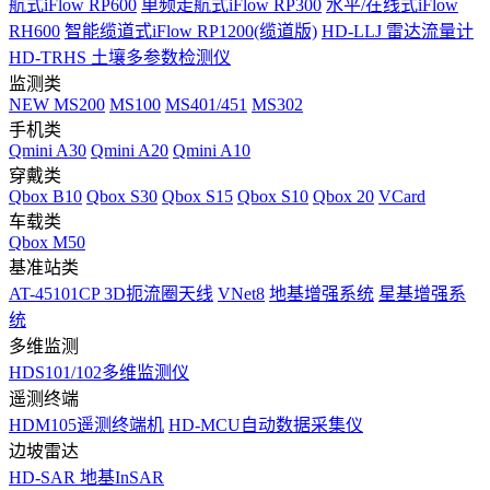
航式iFlow RP600
单频走航式iFlow RP300
水平/在线式iFlow
RH600
智能缆道式iFlow RP1200(缆道版)
HD-LLJ 雷达流量计
HD-TRHS 土壤多参数检测仪
监测类
NEW
MS200
MS100
MS401/451
MS302
手机类
Qmini A30
Qmini A20
Qmini A10
穿戴类
Qbox B10
Qbox S30
Qbox S15
Qbox S10
Qbox 20
VCard
车载类
Qbox M50
基准站类
AT-45101CP 3D扼流圈天线
VNet8
地基增强系统
星基增强系
统
多维监测
HDS101/102多维监测仪
遥测终端
HDM105遥测终端机
HD-MCU自动数据采集仪
边坡雷达
HD-SAR 地基InSAR