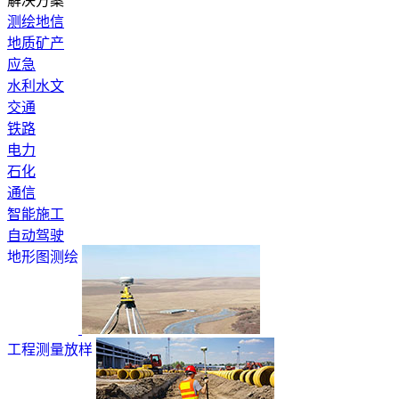
解决方案
测绘地信
地质矿产
应急
水利水文
交通
铁路
电力
石化
通信
智能施工
自动驾驶
地形图测绘
工程测量放样