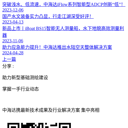
突破浅水、低流速，中海达iFlow系列智能型ADCP创新“低”！
2023-12-06
国产水文装备实力凸显，行走江湖深受好评！
2023-04-13
新品上市丨iBoat BS15智能无人测量船，水下地貌高效测量利
器
2023-11-06
助力应急能力提升！中海达推出水陆空天整体解决方案
2024-04-28
上一篇
分享 :
助力新型基础测绘建设
掌握一手行业动态
中海达携最新技术成果及行业解决方案 集中亮相