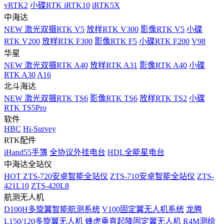
vRTK2
小碟RTK iRTK10
iRTK5X
中海达
NEW
激光双摄RTK V5
放样RTK V300
影像RTK V5
小碟
RTK V200
放样RTK F300
影像RTK F5
小碟RTK F200
V98
华星
NEW
激光双摄RTK A40
放样RTK A31
影像RTK A40
小碟
RTK A30
A16
北斗海达
NEW
激光双摄RTK TS6
影像RTK TS6
放样RTK TS2
小碟
RTK TS5Pro
软件
HBC
Hi-Survey
RTK配件
iHand55手簿
全协议外挂电台
HDL全能星电台
中海达全站仪
HOT
ZTS-720安卓智能全站仪
ZTS-710安卓智能全站仪
ZTS-
421L10
ZTS-420L8
航测无人机
D100H多旋翼智能航测系统
V100固定翼无人机系统
龙腾
L150/120多旋翼无人机
蜂虎垂直起降固定翼无人机
R4M测绘