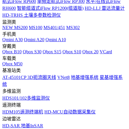
航式iFlow RP600
单频走航式iFlow RP300
水平/在线式iFlow
RH600
智能缆道式iFlow RP1200(缆道版)
HD-LLJ 雷达流量计
HD-TRHS 土壤多参数检测仪
监测类
NEW
MS200
MS100
MS401/451
MS302
手机类
Qmini A30
Qmini A20
Qmini A10
穿戴类
Qbox B10
Qbox S30
Qbox S15
Qbox S10
Qbox 20
VCard
车载类
Qbox M50
基准站类
AT-45101CP 3D扼流圈天线
VNet8
地基增强系统
星基增强系
统
多维监测
HDS101/102多维监测仪
遥测终端
HDM105遥测终端机
HD-MCU自动数据采集仪
边坡雷达
HD-SAR 地基InSAR