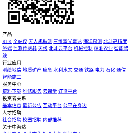
产品
RTK
全站仪
无人机航测
三维激光雷达
海洋探测
北斗高精度
终端
监测传感器
天线
北斗云平台
机械控制
精准农业
智能驾
驶
行业应用
测绘地信
地质矿产
应急
水利水文
交通
铁路
电力
石化
通信
智能施工
服务中心
资料下载
维修服务
云课堂
订货平台
投资者关系
基本信息
最新公告
互动平台
公平在身边
人才招聘
社会招聘
校园招聘
内部推荐
关于中海达