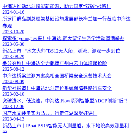
中海达推动北斗赋能新能源，助力国家“双碳”战略！
2024-01-16
所罗门群岛副总理兼基础设施发展部长梅兰加一行莅临中海达
参观
2023-10-20
探索多"young"未来！中海达-武大留学生游学活动圆满举办
2023-05-30
新品上市 | “水文大师”BS12无人船，测流、测深一步到位
2023-08-29
争分夺秒！中海达全力驰援广州白云山体垮塌抢险
2025-08-12
中海达桥梁监测方案亮相全国桥梁安全运营技术大会
2024-08-09
新华社报道！中海达北斗定位系统保障铁路行车安全
2023-02-10
突破浅水、低流速，中海达iFlow系列智能型ADCP创新“低”！
2023-12-06
国产水文装备实力凸显，行走江湖深受好评！
2023-04-13
新品上市丨iBoat BS15智能无人测量船，水下地貌高效测量利
器