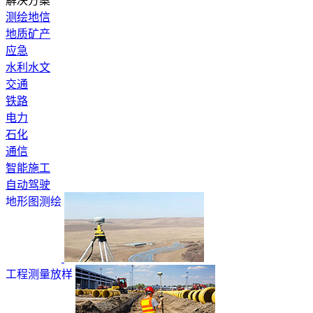
解决方案
测绘地信
地质矿产
应急
水利水文
交通
铁路
电力
石化
通信
智能施工
自动驾驶
地形图测绘
工程测量放样