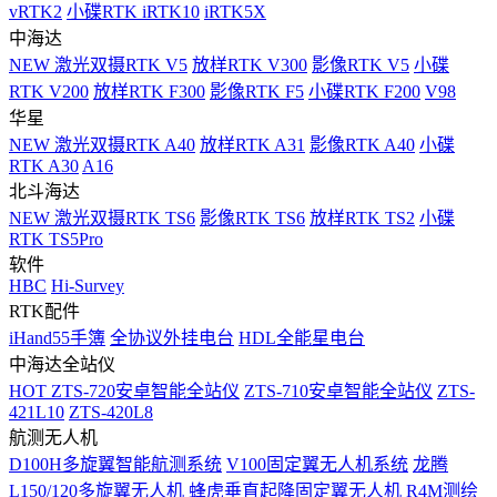
vRTK2
小碟RTK iRTK10
iRTK5X
中海达
NEW
激光双摄RTK V5
放样RTK V300
影像RTK V5
小碟
RTK V200
放样RTK F300
影像RTK F5
小碟RTK F200
V98
华星
NEW
激光双摄RTK A40
放样RTK A31
影像RTK A40
小碟
RTK A30
A16
北斗海达
NEW
激光双摄RTK TS6
影像RTK TS6
放样RTK TS2
小碟
RTK TS5Pro
软件
HBC
Hi-Survey
RTK配件
iHand55手簿
全协议外挂电台
HDL全能星电台
中海达全站仪
HOT
ZTS-720安卓智能全站仪
ZTS-710安卓智能全站仪
ZTS-
421L10
ZTS-420L8
航测无人机
D100H多旋翼智能航测系统
V100固定翼无人机系统
龙腾
L150/120多旋翼无人机
蜂虎垂直起降固定翼无人机
R4M测绘