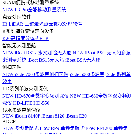
SLAM便携式移动测量系统
NEW
L3 Pro全能移动测量系统
点云处理软件
Hi-LiDAR 三维激光点云数据处理软件
K系列海洋定位定向设备
K20高精度分体式RTK
智能无人测量船
NEW
iBoat BS12 水文测验无人船
NEW
iBoat BSC 无人船多波
束测量系统
iBoat BS15无人船
iBoat BSA无人船
侧扫声呐
NEW
iSide 7000多波束侧扫声呐
iSide 5000多波束
iSide 系列单
波束
HD系列单波束测深仪
NEW
HD-670全数字变频测深仪
NEW
HD-680全数字双变频测
深仪
HD-LITE
HD-550
浅水多波束测深仪
NEW
iBeam 8140P
iBeam 8120
iBeam E20
ADCP
NEW
多频走航式iFlow RP9
单频走航式iFlow RP1200
单频走