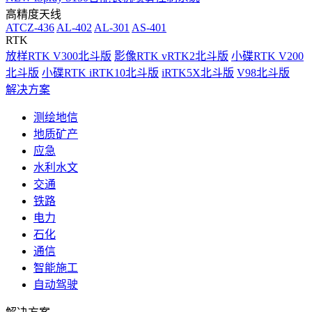
高精度天线
ATCZ-436
AL-402
AL-301
AS-401
RTK
放样RTK V300北斗版
影像RTK vRTK2北斗版
小碟RTK V200
北斗版
小碟RTK iRTK10北斗版
iRTK5X北斗版
V98北斗版
解决方案
测绘地信
地质矿产
应急
水利水文
交通
铁路
电力
石化
通信
智能施工
自动驾驶