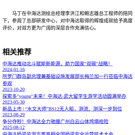
马丁在中海达测绘总经理李洪江和鲍志雄总工程师的陪同
下，参观了总部研发中心，对中海达取得的辉煌成就给予高度
评价，对双方更为广阔的深层合作充满信心。
相关推荐
中海达推动北斗赋能新能源，助力国家“双碳”战略！
2024-01-16
所罗门群岛副总理兼基础设施发展部长梅兰加一行莅临中海达
参观
2023-10-20
探索多"young"未来！中海达-武大留学生游学活动圆满举办
2023-05-30
新品上市 | “水文大师”BS12无人船，测流、测深一步到位
2023-08-29
争分夺秒！中海达全力驰援广州白云山体垮塌抢险
2025-08-12
中海达桥梁监测方案亮相全国桥梁安全运营技术大会