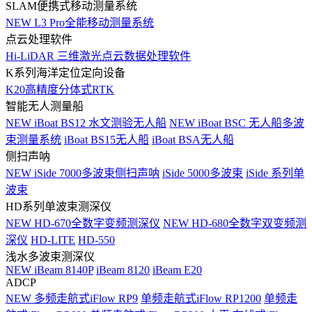
SLAM便携式移动测量系统
NEW
L3 Pro全能移动测量系统
点云处理软件
Hi-LiDAR 三维激光点云数据处理软件
K系列海洋定位定向设备
K20高精度分体式RTK
智能无人测量船
NEW
iBoat BS12 水文测验无人船
NEW
iBoat BSC 无人船多波
束测量系统
iBoat BS15无人船
iBoat BSA无人船
侧扫声呐
NEW
iSide 7000多波束侧扫声呐
iSide 5000多波束
iSide 系列单
波束
HD系列单波束测深仪
NEW
HD-670全数字变频测深仪
NEW
HD-680全数字双变频测
深仪
HD-LITE
HD-550
浅水多波束测深仪
NEW
iBeam 8140P
iBeam 8120
iBeam E20
ADCP
NEW
多频走航式iFlow RP9
单频走航式iFlow RP1200
单频走