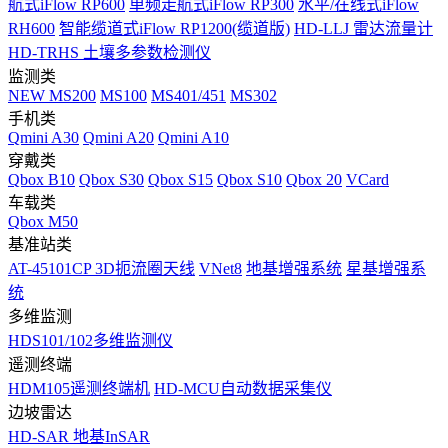
航式iFlow RP600
单频走航式iFlow RP300
水平/在线式iFlow
RH600
智能缆道式iFlow RP1200(缆道版)
HD-LLJ 雷达流量计
HD-TRHS 土壤多参数检测仪
监测类
NEW
MS200
MS100
MS401/451
MS302
手机类
Qmini A30
Qmini A20
Qmini A10
穿戴类
Qbox B10
Qbox S30
Qbox S15
Qbox S10
Qbox 20
VCard
车载类
Qbox M50
基准站类
AT-45101CP 3D扼流圈天线
VNet8
地基增强系统
星基增强系
统
多维监测
HDS101/102多维监测仪
遥测终端
HDM105遥测终端机
HD-MCU自动数据采集仪
边坡雷达
HD-SAR 地基InSAR