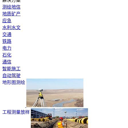
解决方案
测绘地信
地质矿产
应急
水利水文
交通
铁路
电力
石化
通信
智能施工
自动驾驶
地形图测绘
工程测量放样