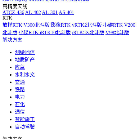
高精度天线
ATCZ-436
AL-402
AL-301
AS-401
RTK
放样RTK V300北斗版
影像RTK vRTK2北斗版
小碟RTK V200
北斗版
小碟RTK iRTK10北斗版
iRTK5X北斗版
V98北斗版
解决方案
测绘地信
地质矿产
应急
水利水文
交通
铁路
电力
石化
通信
智能施工
自动驾驶