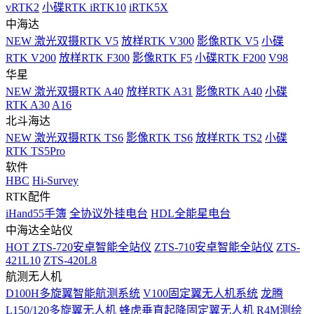
vRTK2
小碟RTK iRTK10
iRTK5X
中海达
NEW
激光双摄RTK V5
放样RTK V300
影像RTK V5
小碟
RTK V200
放样RTK F300
影像RTK F5
小碟RTK F200
V98
华星
NEW
激光双摄RTK A40
放样RTK A31
影像RTK A40
小碟
RTK A30
A16
北斗海达
NEW
激光双摄RTK TS6
影像RTK TS6
放样RTK TS2
小碟
RTK TS5Pro
软件
HBC
Hi-Survey
RTK配件
iHand55手簿
全协议外挂电台
HDL全能星电台
中海达全站仪
HOT
ZTS-720安卓智能全站仪
ZTS-710安卓智能全站仪
ZTS-
421L10
ZTS-420L8
航测无人机
D100H多旋翼智能航测系统
V100固定翼无人机系统
龙腾
L150/120多旋翼无人机
蜂虎垂直起降固定翼无人机
R4M测绘