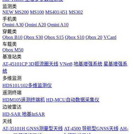
监测类
NEW
MS200
MS100
MS401/451
MS302
手机类
Qmini A30
Qmini A20
Qmini A10
穿戴类
Qbox B10
Qbox S30
Qbox S15
Qbox S10
Qbox 20
VCard
车载类
Qbox M50
基准站类
AT-45101CP 3D扼流圈天线
VNet8
地基增强系统
星基增强系
统
多维监测
HDS101/102多维监测仪
遥测终端
HDM105遥测终端机
HD-MCU自动数据采集仪
边坡雷达
HD-SAR 地基InSAR
天线
AT-35101H GNSS测量型天线
AT-4500 导航型GNSS天线
AH-