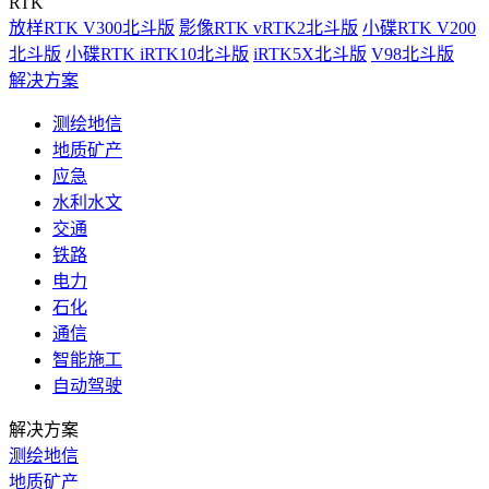
RTK
放样RTK V300北斗版
影像RTK vRTK2北斗版
小碟RTK V200
北斗版
小碟RTK iRTK10北斗版
iRTK5X北斗版
V98北斗版
解决方案
测绘地信
地质矿产
应急
水利水文
交通
铁路
电力
石化
通信
智能施工
自动驾驶
解决方案
测绘地信
地质矿产