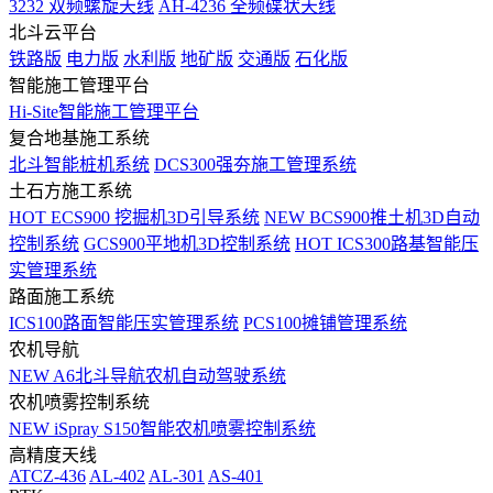
3232 双频螺旋天线
AH-4236 全频碟状天线
北斗云平台
铁路版
电力版
水利版
地矿版
交通版
石化版
智能施工管理平台
Hi-Site智能施工管理平台
复合地基施工系统
北斗智能桩机系统
DCS300强夯施工管理系统
土石方施工系统
HOT
ECS900 挖掘机3D引导系统
NEW
BCS900推土机3D自动
控制系统
GCS900平地机3D控制系统
HOT
ICS300路基智能压
实管理系统
路面施工系统
ICS100路面智能压实管理系统
PCS100摊铺管理系统
农机导航
NEW
A6北斗导航农机自动驾驶系统
农机喷雾控制系统
NEW
iSpray S150智能农机喷雾控制系统
高精度天线
ATCZ-436
AL-402
AL-301
AS-401