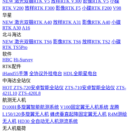
NEW
激光双摄RTK V5
放样RTK V300
影像RTK V5
小碟
RTK V200
放样RTK F300
影像RTK F5
小碟RTK F200
V98
华星
NEW
激光双摄RTK A40
放样RTK A31
影像RTK A40
小碟
RTK A30
A16
北斗海达
NEW
激光双摄RTK TS6
影像RTK TS6
放样RTK TS2
小碟
RTK TS5Pro
软件
HBC
Hi-Survey
RTK配件
iHand55手簿
全协议外挂电台
HDL全能星电台
中海达全站仪
HOT
ZTS-720安卓智能全站仪
ZTS-710安卓智能全站仪
ZTS-
421L10
ZTS-420L8
航测无人机
D100H多旋翼智能航测系统
V100固定翼无人机系统
龙腾
L150/120多旋翼无人机
蜂虎垂直起降固定翼无人机
R4M测绘
无人机
HD30 全自动无人机测流系统
无人机载荷