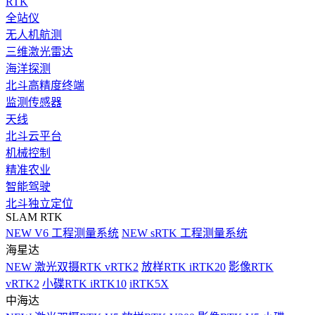
RTK
全站仪
无人机航测
三维激光雷达
海洋探测
北斗高精度终端
监测传感器
天线
北斗云平台
机械控制
精准农业
智能驾驶
北斗独立定位
SLAM RTK
NEW
V6 工程测量系统
NEW
sRTK 工程测量系统
海星达
NEW
激光双摄RTK vRTK2
放样RTK iRTK20
影像RTK
vRTK2
小碟RTK iRTK10
iRTK5X
中海达