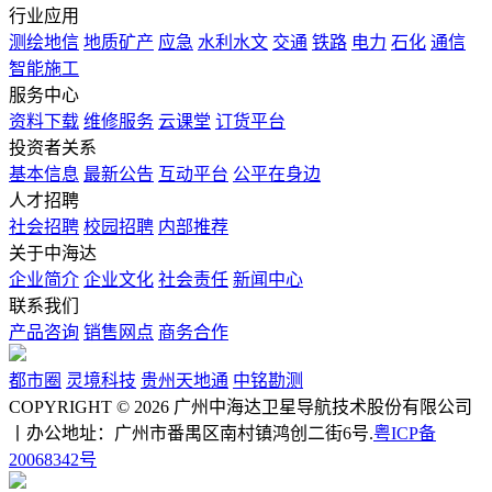
行业应用
测绘地信
地质矿产
应急
水利水文
交通
铁路
电力
石化
通信
智能施工
服务中心
资料下载
维修服务
云课堂
订货平台
投资者关系
基本信息
最新公告
互动平台
公平在身边
人才招聘
社会招聘
校园招聘
内部推荐
关于中海达
企业简介
企业文化
社会责任
新闻中心
联系我们
产品咨询
销售网点
商务合作
都市圈
灵境科技
贵州天地通
中铭勘测
COPYRIGHT © 2026 广州中海达卫星导航技术股份有限公司
丨办公地址：广州市番禺区南村镇鸿创二街6号.
粤ICP备
20068342号