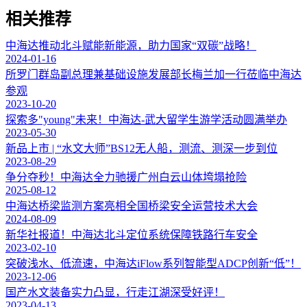
相关推荐
中海达推动北斗赋能新能源，助力国家“双碳”战略！
2024-01-16
所罗门群岛副总理兼基础设施发展部长梅兰加一行莅临中海达
参观
2023-10-20
探索多"young"未来！中海达-武大留学生游学活动圆满举办
2023-05-30
新品上市 | “水文大师”BS12无人船，测流、测深一步到位
2023-08-29
争分夺秒！中海达全力驰援广州白云山体垮塌抢险
2025-08-12
中海达桥梁监测方案亮相全国桥梁安全运营技术大会
2024-08-09
新华社报道！中海达北斗定位系统保障铁路行车安全
2023-02-10
突破浅水、低流速，中海达iFlow系列智能型ADCP创新“低”！
2023-12-06
国产水文装备实力凸显，行走江湖深受好评！
2023-04-13