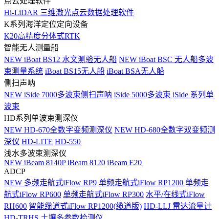
点云处理软件
Hi-LiDAR 三维激光点云数据处理软件
K系列海洋定位定向设备
K20高精度分体式RTK
智能无人测量船
NEW
iBoat BS12 水文测验无人船
NEW
iBoat BSC 无人船多波
束测量系统
iBoat BS15无人船
iBoat BSA无人船
侧扫声呐
NEW
iSide 7000多波束侧扫声呐
iSide 5000多波束
iSide 系列单
波束
HD系列单波束测深仪
NEW
HD-670全数字变频测深仪
NEW
HD-680全数字双变频测
深仪
HD-LITE
HD-550
浅水多波束测深仪
NEW
iBeam 8140P
iBeam 8120
iBeam E20
ADCP
NEW
多频走航式iFlow RP9
单频走航式iFlow RP1200
单频走
航式iFlow RP600
单频走航式iFlow RP300
水平/在线式iFlow
RH600
智能缆道式iFlow RP1200(缆道版)
HD-LLJ 雷达流量计
HD-TRHS 土壤多参数检测仪