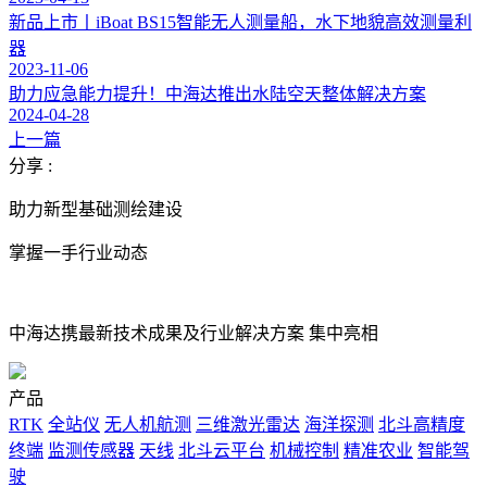
新品上市丨iBoat BS15智能无人测量船，水下地貌高效测量利
器
2023-11-06
助力应急能力提升！中海达推出水陆空天整体解决方案
2024-04-28
上一篇
分享 :
助力新型基础测绘建设
掌握一手行业动态
中海达携最新技术成果及行业解决方案 集中亮相
产品
RTK
全站仪
无人机航测
三维激光雷达
海洋探测
北斗高精度
终端
监测传感器
天线
北斗云平台
机械控制
精准农业
智能驾
驶