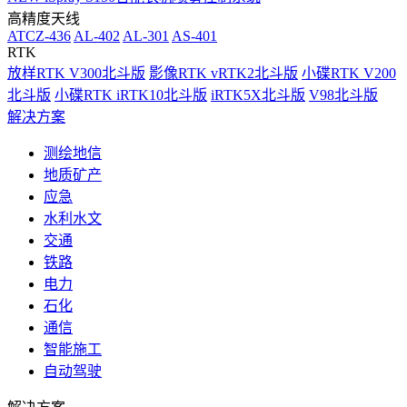
高精度天线
ATCZ-436
AL-402
AL-301
AS-401
RTK
放样RTK V300北斗版
影像RTK vRTK2北斗版
小碟RTK V200
北斗版
小碟RTK iRTK10北斗版
iRTK5X北斗版
V98北斗版
解决方案
测绘地信
地质矿产
应急
水利水文
交通
铁路
电力
石化
通信
智能施工
自动驾驶