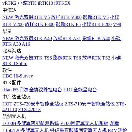
vRTK2
小碟RTK iRTK10
iRTK5X
中海达
NEW
激光双摄RTK V5
放样RTK V300
影像RTK V5
小碟
RTK V200
放样RTK F300
影像RTK F5
小碟RTK F200
V98
华星
NEW
激光双摄RTK A40
放样RTK A31
影像RTK A40
小碟
RTK A30
A16
北斗海达
NEW
激光双摄RTK TS6
影像RTK TS6
放样RTK TS2
小碟
RTK TS5Pro
软件
HBC
Hi-Survey
RTK配件
iHand55手簿
全协议外挂电台
HDL全能星电台
中海达全站仪
HOT
ZTS-720安卓智能全站仪
ZTS-710安卓智能全站仪
ZTS-
421L10
ZTS-420L8
航测无人机
D100H多旋翼智能航测系统
V100固定翼无人机系统
龙腾
L150/120多旋翼无人机
蜂虎垂直起降固定翼无人机
R4M测绘