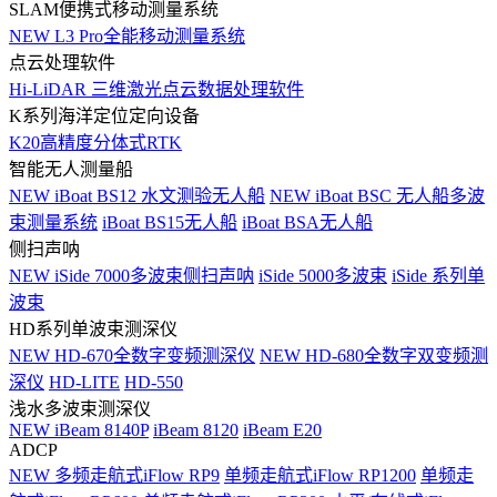
SLAM便携式移动测量系统
NEW
L3 Pro全能移动测量系统
点云处理软件
Hi-LiDAR 三维激光点云数据处理软件
K系列海洋定位定向设备
K20高精度分体式RTK
智能无人测量船
NEW
iBoat BS12 水文测验无人船
NEW
iBoat BSC 无人船多波
束测量系统
iBoat BS15无人船
iBoat BSA无人船
侧扫声呐
NEW
iSide 7000多波束侧扫声呐
iSide 5000多波束
iSide 系列单
波束
HD系列单波束测深仪
NEW
HD-670全数字变频测深仪
NEW
HD-680全数字双变频测
深仪
HD-LITE
HD-550
浅水多波束测深仪
NEW
iBeam 8140P
iBeam 8120
iBeam E20
ADCP
NEW
多频走航式iFlow RP9
单频走航式iFlow RP1200
单频走