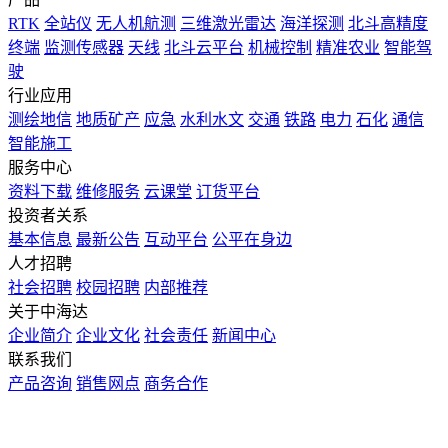
RTK
全站仪
无人机航测
三维激光雷达
海洋探测
北斗高精度
终端
监测传感器
天线
北斗云平台
机械控制
精准农业
智能驾
驶
行业应用
测绘地信
地质矿产
应急
水利水文
交通
铁路
电力
石化
通信
智能施工
服务中心
资料下载
维修服务
云课堂
订货平台
投资者关系
基本信息
最新公告
互动平台
公平在身边
人才招聘
社会招聘
校园招聘
内部推荐
关于中海达
企业简介
企业文化
社会责任
新闻中心
联系我们
产品咨询
销售网点
商务合作