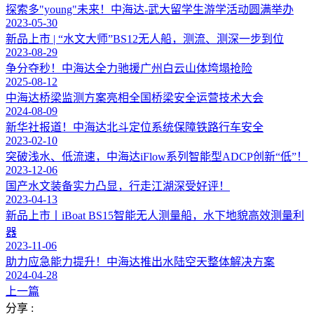
探索多"young"未来！中海达-武大留学生游学活动圆满举办
2023-05-30
新品上市 | “水文大师”BS12无人船，测流、测深一步到位
2023-08-29
争分夺秒！中海达全力驰援广州白云山体垮塌抢险
2025-08-12
中海达桥梁监测方案亮相全国桥梁安全运营技术大会
2024-08-09
新华社报道！中海达北斗定位系统保障铁路行车安全
2023-02-10
突破浅水、低流速，中海达iFlow系列智能型ADCP创新“低”！
2023-12-06
国产水文装备实力凸显，行走江湖深受好评！
2023-04-13
新品上市丨iBoat BS15智能无人测量船，水下地貌高效测量利
器
2023-11-06
助力应急能力提升！中海达推出水陆空天整体解决方案
2024-04-28
上一篇
分享 :