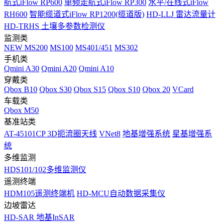
航式iFlow RP600
单频走航式iFlow RP300
水平/在线式iFlow
RH600
智能缆道式iFlow RP1200(缆道版)
HD-LLJ 雷达流量计
HD-TRHS 土壤多参数检测仪
监测类
NEW
MS200
MS100
MS401/451
MS302
手机类
Qmini A30
Qmini A20
Qmini A10
穿戴类
Qbox B10
Qbox S30
Qbox S15
Qbox S10
Qbox 20
VCard
车载类
Qbox M50
基准站类
AT-45101CP 3D扼流圈天线
VNet8
地基增强系统
星基增强系
统
多维监测
HDS101/102多维监测仪
遥测终端
HDM105遥测终端机
HD-MCU自动数据采集仪
边坡雷达
HD-SAR 地基InSAR