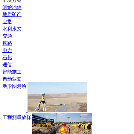
解决方案
测绘地信
地质矿产
应急
水利水文
交通
铁路
电力
石化
通信
智能施工
自动驾驶
地形图测绘
工程测量放样