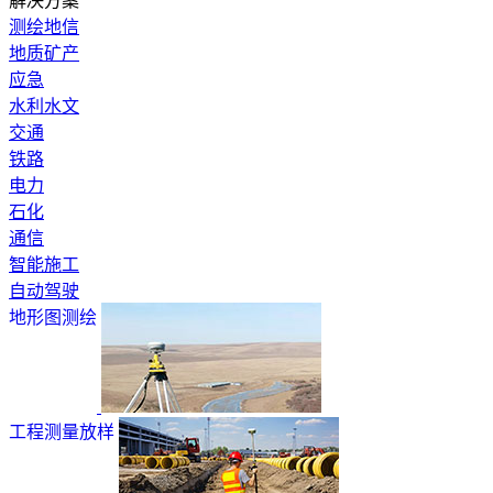
解决方案
测绘地信
地质矿产
应急
水利水文
交通
铁路
电力
石化
通信
智能施工
自动驾驶
地形图测绘
工程测量放样