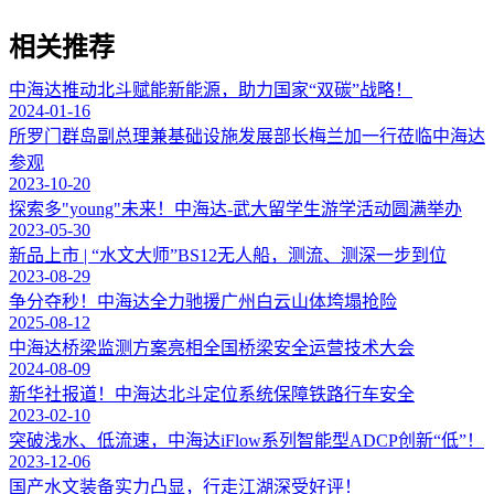
相关推荐
中海达推动北斗赋能新能源，助力国家“双碳”战略！
2024-01-16
所罗门群岛副总理兼基础设施发展部长梅兰加一行莅临中海达
参观
2023-10-20
探索多"young"未来！中海达-武大留学生游学活动圆满举办
2023-05-30
新品上市 | “水文大师”BS12无人船，测流、测深一步到位
2023-08-29
争分夺秒！中海达全力驰援广州白云山体垮塌抢险
2025-08-12
中海达桥梁监测方案亮相全国桥梁安全运营技术大会
2024-08-09
新华社报道！中海达北斗定位系统保障铁路行车安全
2023-02-10
突破浅水、低流速，中海达iFlow系列智能型ADCP创新“低”！
2023-12-06
国产水文装备实力凸显，行走江湖深受好评！