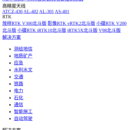
高精度天线
ATCZ-436
AL-402
AL-301
AS-401
RTK
放样RTK V300北斗版
影像RTK vRTK2北斗版
小碟RTK V200
北斗版
小碟RTK iRTK10北斗版
iRTK5X北斗版
V98北斗版
解决方案
测绘地信
地质矿产
应急
水利水文
交通
铁路
电力
石化
通信
智能施工
自动驾驶