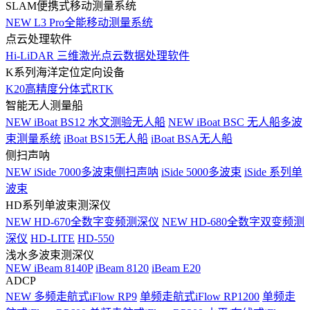
SLAM便携式移动测量系统
NEW
L3 Pro全能移动测量系统
点云处理软件
Hi-LiDAR 三维激光点云数据处理软件
K系列海洋定位定向设备
K20高精度分体式RTK
智能无人测量船
NEW
iBoat BS12 水文测验无人船
NEW
iBoat BSC 无人船多波
束测量系统
iBoat BS15无人船
iBoat BSA无人船
侧扫声呐
NEW
iSide 7000多波束侧扫声呐
iSide 5000多波束
iSide 系列单
波束
HD系列单波束测深仪
NEW
HD-670全数字变频测深仪
NEW
HD-680全数字双变频测
深仪
HD-LITE
HD-550
浅水多波束测深仪
NEW
iBeam 8140P
iBeam 8120
iBeam E20
ADCP
NEW
多频走航式iFlow RP9
单频走航式iFlow RP1200
单频走