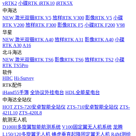
vRTK2
小碟RTK iRTK10
iRTK5X
中海达
NEW
激光双摄RTK V5
放样RTK V300
影像RTK V5
小碟
RTK V200
放样RTK F300
影像RTK F5
小碟RTK F200
V98
华星
NEW
激光双摄RTK A40
放样RTK A31
影像RTK A40
小碟
RTK A30
A16
北斗海达
NEW
激光双摄RTK TS6
影像RTK TS6
放样RTK TS2
小碟
RTK TS5Pro
软件
HBC
Hi-Survey
RTK配件
iHand55手簿
全协议外挂电台
HDL全能星电台
中海达全站仪
HOT
ZTS-720安卓智能全站仪
ZTS-710安卓智能全站仪
ZTS-
421L10
ZTS-420L8
航测无人机
D100H多旋翼智能航测系统
V100固定翼无人机系统
龙腾
L150/120多旋翼无人机
蜂虎垂直起降固定翼无人机
R4M测绘