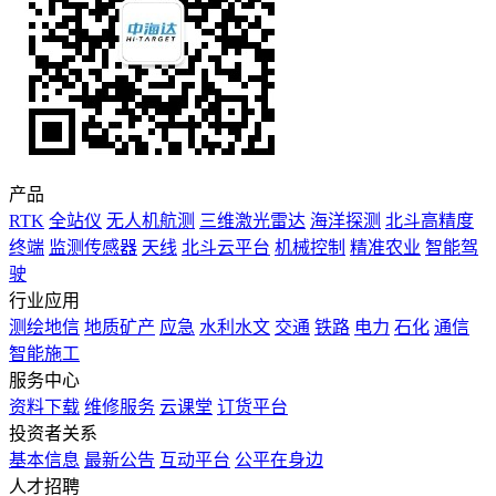
产品
RTK
全站仪
无人机航测
三维激光雷达
海洋探测
北斗高精度
终端
监测传感器
天线
北斗云平台
机械控制
精准农业
智能驾
驶
行业应用
测绘地信
地质矿产
应急
水利水文
交通
铁路
电力
石化
通信
智能施工
服务中心
资料下载
维修服务
云课堂
订货平台
投资者关系
基本信息
最新公告
互动平台
公平在身边
人才招聘