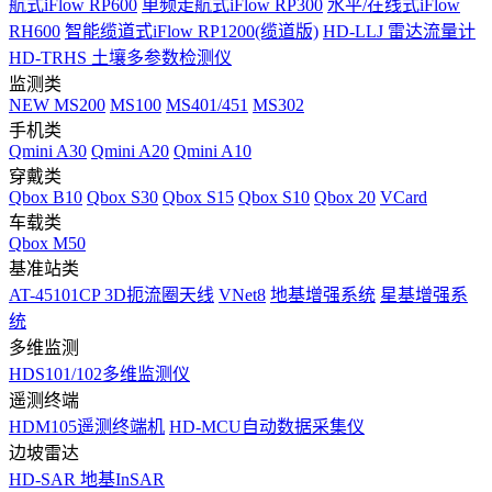
航式iFlow RP600
单频走航式iFlow RP300
水平/在线式iFlow
RH600
智能缆道式iFlow RP1200(缆道版)
HD-LLJ 雷达流量计
HD-TRHS 土壤多参数检测仪
监测类
NEW
MS200
MS100
MS401/451
MS302
手机类
Qmini A30
Qmini A20
Qmini A10
穿戴类
Qbox B10
Qbox S30
Qbox S15
Qbox S10
Qbox 20
VCard
车载类
Qbox M50
基准站类
AT-45101CP 3D扼流圈天线
VNet8
地基增强系统
星基增强系
统
多维监测
HDS101/102多维监测仪
遥测终端
HDM105遥测终端机
HD-MCU自动数据采集仪
边坡雷达
HD-SAR 地基InSAR