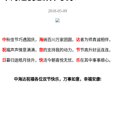
2018-05-09
中
秋佳节巧遇国庆，
海
纳百川万家团圆，
达
者为师真诚相伴，
祝
福声声情意满满，
您
的支持我的动力，
节
节高升好运连连，
日
暮归途皓月徐升，
快
活今朝喜悦无忧，
乐
在其中事事顺心。
中海达祝福各位双节快乐，万事如意，幸福安康!