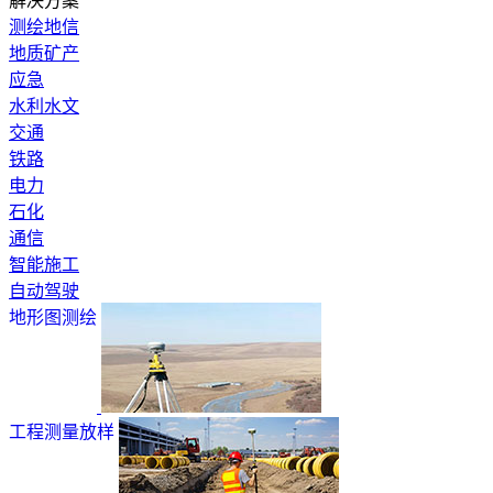
解决方案
测绘地信
地质矿产
应急
水利水文
交通
铁路
电力
石化
通信
智能施工
自动驾驶
地形图测绘
工程测量放样