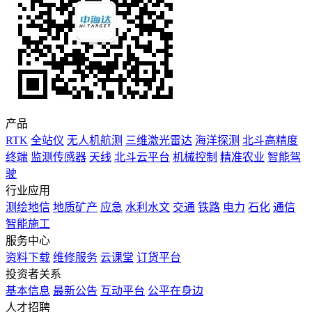
产品
RTK
全站仪
无人机航测
三维激光雷达
海洋探测
北斗高精度
终端
监测传感器
天线
北斗云平台
机械控制
精准农业
智能驾
驶
行业应用
测绘地信
地质矿产
应急
水利水文
交通
铁路
电力
石化
通信
智能施工
服务中心
资料下载
维修服务
云课堂
订货平台
投资者关系
基本信息
最新公告
互动平台
公平在身边
人才招聘