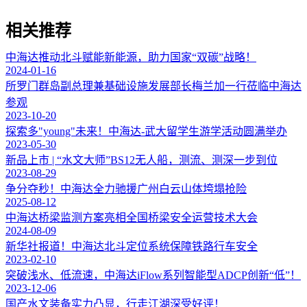
相关推荐
中海达推动北斗赋能新能源，助力国家“双碳”战略！
2024-01-16
所罗门群岛副总理兼基础设施发展部长梅兰加一行莅临中海达
参观
2023-10-20
探索多"young"未来！中海达-武大留学生游学活动圆满举办
2023-05-30
新品上市 | “水文大师”BS12无人船，测流、测深一步到位
2023-08-29
争分夺秒！中海达全力驰援广州白云山体垮塌抢险
2025-08-12
中海达桥梁监测方案亮相全国桥梁安全运营技术大会
2024-08-09
新华社报道！中海达北斗定位系统保障铁路行车安全
2023-02-10
突破浅水、低流速，中海达iFlow系列智能型ADCP创新“低”！
2023-12-06
国产水文装备实力凸显，行走江湖深受好评！