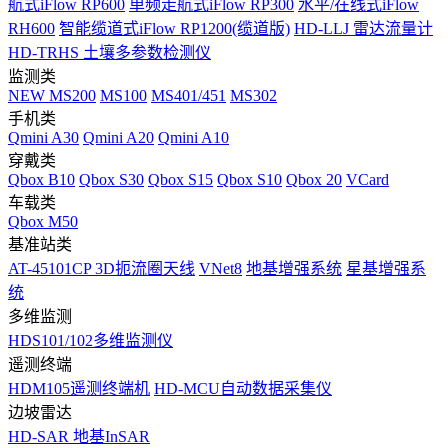
航式iFlow RP600
单频走航式iFlow RP300
水平/在线式iFlow
RH600
智能缆道式iFlow RP1200(缆道版)
HD-LLJ 雷达流量计
HD-TRHS 土壤多参数检测仪
监测类
NEW
MS200
MS100
MS401/451
MS302
手机类
Qmini A30
Qmini A20
Qmini A10
穿戴类
Qbox B10
Qbox S30
Qbox S15
Qbox S10
Qbox 20
VCard
车载类
Qbox M50
基准站类
AT-45101CP 3D扼流圈天线
VNet8
地基增强系统
星基增强系
统
多维监测
HDS101/102多维监测仪
遥测终端
HDM105遥测终端机
HD-MCU自动数据采集仪
边坡雷达
HD-SAR 地基InSAR