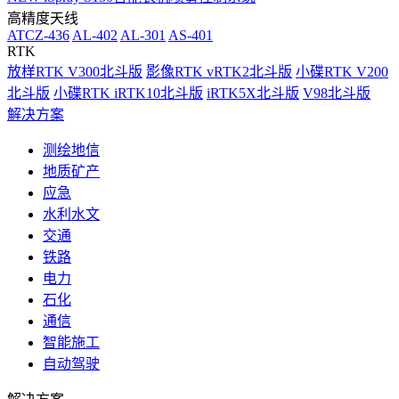
高精度天线
ATCZ-436
AL-402
AL-301
AS-401
RTK
放样RTK V300北斗版
影像RTK vRTK2北斗版
小碟RTK V200
北斗版
小碟RTK iRTK10北斗版
iRTK5X北斗版
V98北斗版
解决方案
测绘地信
地质矿产
应急
水利水文
交通
铁路
电力
石化
通信
智能施工
自动驾驶