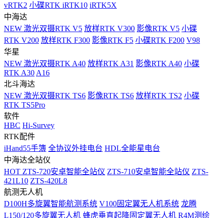
vRTK2
小碟RTK iRTK10
iRTK5X
中海达
NEW
激光双摄RTK V5
放样RTK V300
影像RTK V5
小碟
RTK V200
放样RTK F300
影像RTK F5
小碟RTK F200
V98
华星
NEW
激光双摄RTK A40
放样RTK A31
影像RTK A40
小碟
RTK A30
A16
北斗海达
NEW
激光双摄RTK TS6
影像RTK TS6
放样RTK TS2
小碟
RTK TS5Pro
软件
HBC
Hi-Survey
RTK配件
iHand55手簿
全协议外挂电台
HDL全能星电台
中海达全站仪
HOT
ZTS-720安卓智能全站仪
ZTS-710安卓智能全站仪
ZTS-
421L10
ZTS-420L8
航测无人机
D100H多旋翼智能航测系统
V100固定翼无人机系统
龙腾
L150/120多旋翼无人机
蜂虎垂直起降固定翼无人机
R4M测绘