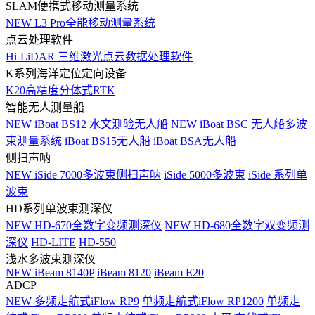
SLAM便携式移动测量系统
NEW
L3 Pro全能移动测量系统
点云处理软件
Hi-LiDAR 三维激光点云数据处理软件
K系列海洋定位定向设备
K20高精度分体式RTK
智能无人测量船
NEW
iBoat BS12 水文测验无人船
NEW
iBoat BSC 无人船多波
束测量系统
iBoat BS15无人船
iBoat BSA无人船
侧扫声呐
NEW
iSide 7000多波束侧扫声呐
iSide 5000多波束
iSide 系列单
波束
HD系列单波束测深仪
NEW
HD-670全数字变频测深仪
NEW
HD-680全数字双变频测
深仪
HD-LITE
HD-550
浅水多波束测深仪
NEW
iBeam 8140P
iBeam 8120
iBeam E20
ADCP
NEW
多频走航式iFlow RP9
单频走航式iFlow RP1200
单频走