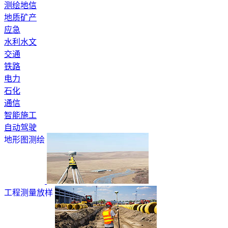
测绘地信
地质矿产
应急
水利水文
交通
铁路
电力
石化
通信
智能施工
自动驾驶
地形图测绘
工程测量放样