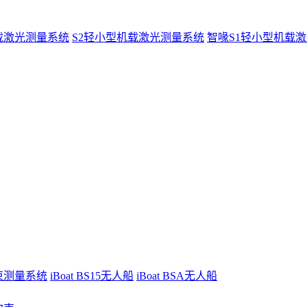
载激光测量系统
S2轻小型机载激光测量系统
智喙S1轻小型机载
波束测量系统
iBoat BS15无人船
iBoat BSA无人船