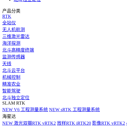
产品分类
RTK
全站仪
无人机航测
三维激光雷达
海洋探测
北斗高精度终端
监测传感器
天线
北斗云平台
机械控制
精准农业
智能驾驶
北斗独立定位
SLAM RTK
NEW
V6 工程测量系统
NEW
sRTK 工程测量系统
海星达
NEW
激光双摄RTK vRTK2
放样RTK iRTK20
影像RTK vRTK2