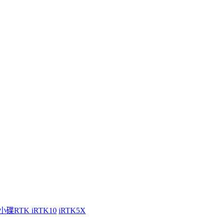
小碟RTK iRTK10
iRTK5X