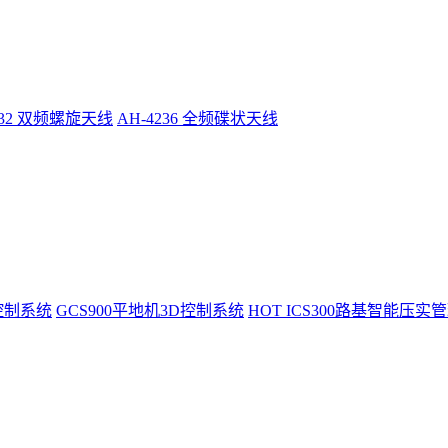
232 双频螺旋天线
AH-4236 全频碟状天线
控制系统
GCS900平地机3D控制系统
HOT
ICS300路基智能压实