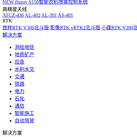
NEW
iSpray S150智能农机喷雾控制系统
高精度天线
ATCZ-436
AL-402
AL-301
AS-401
RTK
放样RTK V300北斗版
影像RTK vRTK2北斗版
小碟RTK V20
解决方案
测绘地信
地质矿产
应急
水利水文
交通
铁路
电力
石化
通信
智能施工
自动驾驶
解决方案