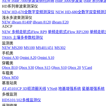
NEW
iSide 7000多波束侧扫声呐
iSide 5000多波束
iSide 系列单
HD系列单波束测深仪
NEW
HD-670全数字变频测深仪
NEW
HD-680全数字双变频测
浅水多波束测深仪
NEW
iBeam 8140P
iBeam 8120
iBeam E20
ADCP
NEW
多频走航式iFlow RP9
单频走航式iFlow RP1200
单频走航式i
TRHS 土壤多参数检测仪
监测类
NEW
MS200
MS100
MS401/451
MS302
手机类
Qmini A30
Qmini A20
Qmini A10
穿戴类
Qbox B10
Qbox S30
Qbox S15
Qbox S10
Qbox 20
VCard
车载类
Qbox M50
基准站类
AT-45101CP 3D扼流圈天线
VNet8
地基增强系统
星基增强系统
多维监测
HDS101/102多维监测仪
遥测终端