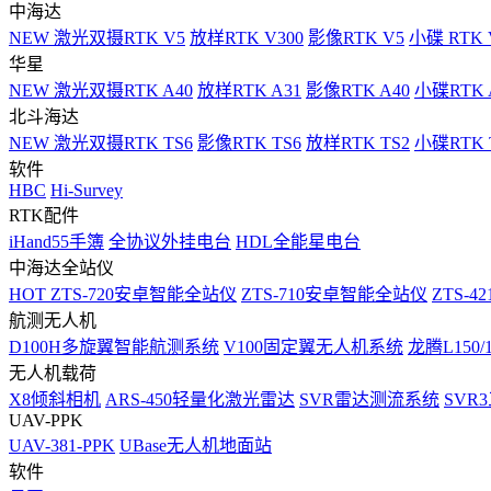
中海达
NEW
激光双摄RTK V5
放样RTK V300
影像RTK V5
小碟 RTK 
华星
NEW
激光双摄RTK A40
放样RTK A31
影像RTK A40
小碟RTK 
北斗海达
NEW
激光双摄RTK TS6
影像RTK TS6
放样RTK TS2
小碟RTK T
软件
HBC
Hi-Survey
RTK配件
iHand55手簿
全协议外挂电台
HDL全能星电台
中海达全站仪
HOT
ZTS-720安卓智能全站仪
ZTS-710安卓智能全站仪
ZTS-42
航测无人机
D100H多旋翼智能航测系统
V100固定翼无人机系统
龙腾L150
无人机载荷
X8倾斜相机
ARS-450轻量化激光雷达
SVR雷达测流系统
SVR
UAV-PPK
UAV-381-PPK
UBase无人机地面站
软件