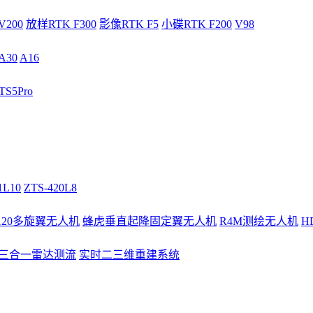
V200
放样RTK F300
影像RTK F5
小碟RTK F200
V98
A30
A16
S5Pro
1L10
ZTS-420L8
/120多旋翼无人机
蜂虎垂直起降固定翼无人机
R4M测绘无人机
H
3三合一雷达测流
实时二三维重建系统