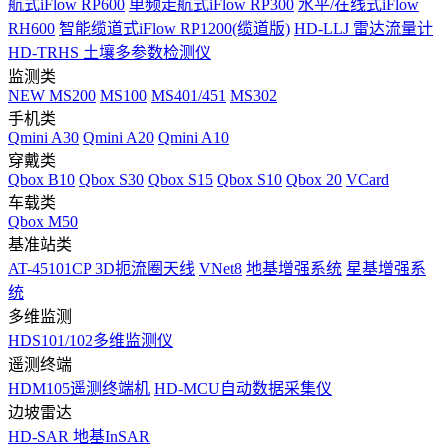
航式iFlow RP600
单频走航式iFlow RP300
水平/在线式iFlow
RH600
智能缆道式iFlow RP1200(缆道版)
HD-LLJ 雷达流量计
HD-TRHS 土壤多参数检测仪
监测类
NEW
MS200
MS100
MS401/451
MS302
手机类
Qmini A30
Qmini A20
Qmini A10
穿戴类
Qbox B10
Qbox S30
Qbox S15
Qbox S10
Qbox 20
VCard
车载类
Qbox M50
基准站类
AT-45101CP 3D扼流圈天线
VNet8
地基增强系统
星基增强系
统
多维监测
HDS101/102多维监测仪
遥测终端
HDM105遥测终端机
HD-MCU自动数据采集仪
边坡雷达
HD-SAR 地基InSAR