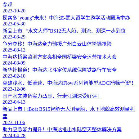
参观
2023-10-20
探索多"young"未来！中海达-武大留学生游学活动圆满举办
2023-05-30
新品上市 | “水文大师”BS12无人船，测流、测深一步到位
2023-08-29
争分夺秒！中海达全力驰援广州白云山体垮塌抢险
2025-08-12
中海达桥梁监测方案亮相全国桥梁安全运营技术大会
2024-08-09
新华社报道！中海达北斗定位系统保障铁路行车安全
2023-02-10
突破浅水、低流速，中海达iFlow系列智能型ADCP创新“低”！
2023-12-06
国产水文装备实力凸显，行走江湖深受好评！
2023-04-13
新品上市丨iBoat BS15智能无人测量船，水下地貌高效测量利
器
2023-11-06
助力应急能力提升！中海达推出水陆空天整体解决方案
2024-04-28