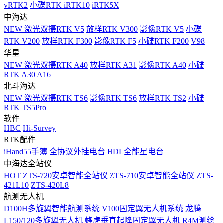
vRTK2
小碟RTK iRTK10
iRTK5X
中海达
NEW
激光双摄RTK V5
放样RTK V300
影像RTK V5
小碟
RTK V200
放样RTK F300
影像RTK F5
小碟RTK F200
V98
华星
NEW
激光双摄RTK A40
放样RTK A31
影像RTK A40
小碟
RTK A30
A16
北斗海达
NEW
激光双摄RTK TS6
影像RTK TS6
放样RTK TS2
小碟
RTK TS5Pro
软件
HBC
Hi-Survey
RTK配件
iHand55手簿
全协议外挂电台
HDL全能星电台
中海达全站仪
HOT
ZTS-720安卓智能全站仪
ZTS-710安卓智能全站仪
ZTS-
421L10
ZTS-420L8
航测无人机
D100H多旋翼智能航测系统
V100固定翼无人机系统
龙腾
L150/120多旋翼无人机
蜂虎垂直起降固定翼无人机
R4M测绘