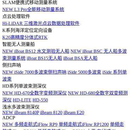
SLAM便携式移动测量系统
NEW
L3 Pro全能移动测量系统
点云处理软件
Hi-LiDAR 三维激光点云数据处理软件
K系列海洋定位定向设备
K20高精度分体式RTK
智能无人测量船
NEW
iBoat BS12 水文测验无人船
NEW
iBoat BSC 无人船多波
束测量系统
iBoat BS15无人船
iBoat BSA无人船
侧扫声呐
NEW
iSide 7000多波束侧扫声呐
iSide 5000多波束
iSide 系列单
波束
HD系列单波束测深仪
NEW
HD-670全数字变频测深仪
NEW
HD-680全数字双变频测
深仪
HD-LITE
HD-550
浅水多波束测深仪
NEW
iBeam 8140P
iBeam 8120
iBeam E20
ADCP
NEW
多频走航式iFlow RP9
单频走航式iFlow RP1200
单频走