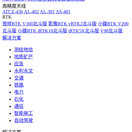
高精度天线
ATCZ-436
AL-402
AL-301
AS-401
RTK
放样RTK V300北斗版
影像RTK vRTK2北斗版
小碟RTK V200
北斗版
小碟RTK iRTK10北斗版
iRTK5X北斗版
V98北斗版
解决方案
测绘地信
地质矿产
应急
水利水文
交通
铁路
电力
石化
通信
智能施工
自动驾驶