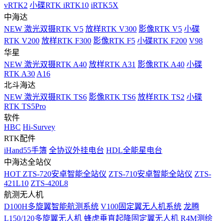
vRTK2
小碟RTK iRTK10
iRTK5X
中海达
NEW
激光双摄RTK V5
放样RTK V300
影像RTK V5
小碟
RTK V200
放样RTK F300
影像RTK F5
小碟RTK F200
V98
华星
NEW
激光双摄RTK A40
放样RTK A31
影像RTK A40
小碟
RTK A30
A16
北斗海达
NEW
激光双摄RTK TS6
影像RTK TS6
放样RTK TS2
小碟
RTK TS5Pro
软件
HBC
Hi-Survey
RTK配件
iHand55手簿
全协议外挂电台
HDL全能星电台
中海达全站仪
HOT
ZTS-720安卓智能全站仪
ZTS-710安卓智能全站仪
ZTS-
421L10
ZTS-420L8
航测无人机
D100H多旋翼智能航测系统
V100固定翼无人机系统
龙腾
L150/120多旋翼无人机
蜂虎垂直起降固定翼无人机
R4M测绘