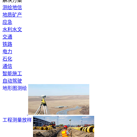
解决方案
测绘地信
地质矿产
应急
水利水文
交通
铁路
电力
石化
通信
智能施工
自动驾驶
地形图测绘
工程测量放样