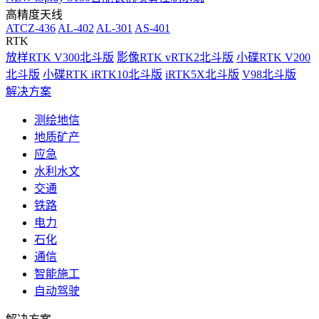
高精度天线
ATCZ-436
AL-402
AL-301
AS-401
RTK
放样RTK V300北斗版
影像RTK vRTK2北斗版
小碟RTK V200
北斗版
小碟RTK iRTK10北斗版
iRTK5X北斗版
V98北斗版
解决方案
测绘地信
地质矿产
应急
水利水文
交通
铁路
电力
石化
通信
智能施工
自动驾驶