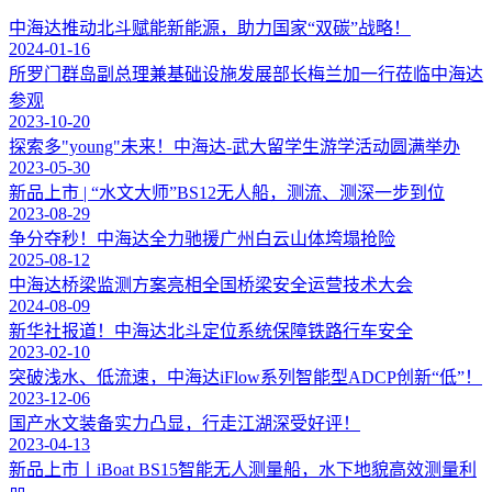
中海达推动北斗赋能新能源，助力国家“双碳”战略！
2024-01-16
所罗门群岛副总理兼基础设施发展部长梅兰加一行莅临中海达
参观
2023-10-20
探索多"young"未来！中海达-武大留学生游学活动圆满举办
2023-05-30
新品上市 | “水文大师”BS12无人船，测流、测深一步到位
2023-08-29
争分夺秒！中海达全力驰援广州白云山体垮塌抢险
2025-08-12
中海达桥梁监测方案亮相全国桥梁安全运营技术大会
2024-08-09
新华社报道！中海达北斗定位系统保障铁路行车安全
2023-02-10
突破浅水、低流速，中海达iFlow系列智能型ADCP创新“低”！
2023-12-06
国产水文装备实力凸显，行走江湖深受好评！
2023-04-13
新品上市丨iBoat BS15智能无人测量船，水下地貌高效测量利