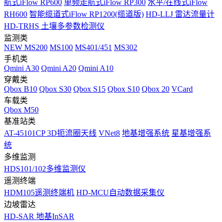
航式iFlow RP600
单频走航式iFlow RP300
水平/在线式iFlow
RH600
智能缆道式iFlow RP1200(缆道版)
HD-LLJ 雷达流量计
HD-TRHS 土壤多参数检测仪
监测类
NEW
MS200
MS100
MS401/451
MS302
手机类
Qmini A30
Qmini A20
Qmini A10
穿戴类
Qbox B10
Qbox S30
Qbox S15
Qbox S10
Qbox 20
VCard
车载类
Qbox M50
基准站类
AT-45101CP 3D扼流圈天线
VNet8
地基增强系统
星基增强系
统
多维监测
HDS101/102多维监测仪
遥测终端
HDM105遥测终端机
HD-MCU自动数据采集仪
边坡雷达
HD-SAR 地基InSAR