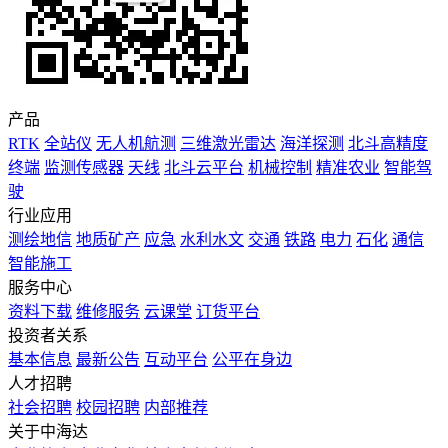
产品
RTK
全站仪
无人机航测
三维激光雷达
海洋探测
北斗高精度
终端
监测传感器
天线
北斗云平台
机械控制
精准农业
智能驾
驶
行业应用
测绘地信
地质矿产
应急
水利水文
交通
铁路
电力
石化
通信
智能施工
服务中心
资料下载
维修服务
云课堂
订货平台
投资者关系
基本信息
最新公告
互动平台
公平在身边
人才招聘
社会招聘
校园招聘
内部推荐
关于中海达