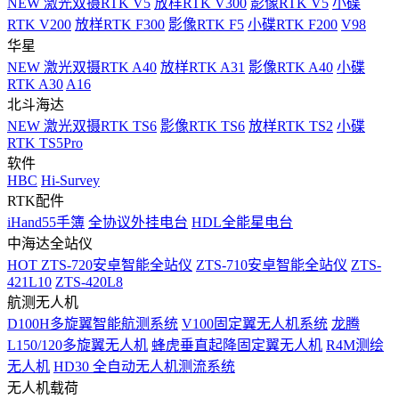
NEW
激光双摄RTK V5
放样RTK V300
影像RTK V5
小碟
RTK V200
放样RTK F300
影像RTK F5
小碟RTK F200
V98
华星
NEW
激光双摄RTK A40
放样RTK A31
影像RTK A40
小碟
RTK A30
A16
北斗海达
NEW
激光双摄RTK TS6
影像RTK TS6
放样RTK TS2
小碟
RTK TS5Pro
软件
HBC
Hi-Survey
RTK配件
iHand55手簿
全协议外挂电台
HDL全能星电台
中海达全站仪
HOT
ZTS-720安卓智能全站仪
ZTS-710安卓智能全站仪
ZTS-
421L10
ZTS-420L8
航测无人机
D100H多旋翼智能航测系统
V100固定翼无人机系统
龙腾
L150/120多旋翼无人机
蜂虎垂直起降固定翼无人机
R4M测绘
无人机
HD30 全自动无人机测流系统
无人机载荷