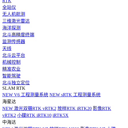
RTK
全站仪
无人机航测
三维激光雷达
海洋探测
北斗高精度终端
监测传感器
天线
北斗云平台
机械控制
精准农业
智能驾驶
北斗独立定位
SLAM RTK
NEW
V6 工程测量系统
NEW
sRTK 工程测量系统
海星达
NEW
激光双摄RTK vRTK2
放样RTK iRTK20
影像RTK
vRTK2
小碟RTK iRTK10
iRTK5X
中海达