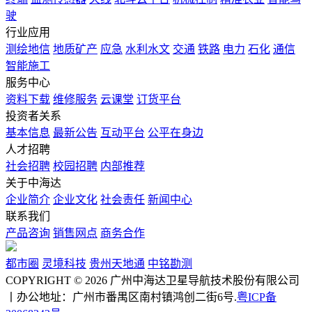
驶
行业应用
测绘地信
地质矿产
应急
水利水文
交通
铁路
电力
石化
通信
智能施工
服务中心
资料下载
维修服务
云课堂
订货平台
投资者关系
基本信息
最新公告
互动平台
公平在身边
人才招聘
社会招聘
校园招聘
内部推荐
关于中海达
企业简介
企业文化
社会责任
新闻中心
联系我们
产品咨询
销售网点
商务合作
都市圈
灵境科技
贵州天地通
中铭勘测
COPYRIGHT © 2026 广州中海达卫星导航技术股份有限公司
丨办公地址：广州市番禺区南村镇鸿创二街6号.
粤ICP备