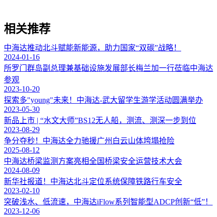
相关推荐
中海达推动北斗赋能新能源，助力国家“双碳”战略！
2024-01-16
所罗门群岛副总理兼基础设施发展部长梅兰加一行莅临中海达
参观
2023-10-20
探索多"young"未来！中海达-武大留学生游学活动圆满举办
2023-05-30
新品上市 | “水文大师”BS12无人船，测流、测深一步到位
2023-08-29
争分夺秒！中海达全力驰援广州白云山体垮塌抢险
2025-08-12
中海达桥梁监测方案亮相全国桥梁安全运营技术大会
2024-08-09
新华社报道！中海达北斗定位系统保障铁路行车安全
2023-02-10
突破浅水、低流速，中海达iFlow系列智能型ADCP创新“低”！
2023-12-06