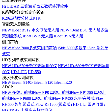
点云处理软件
Hi-LiDAR 三维激光点云数据处理软件
K系列海洋定位定向设备
K20高精度分体式RTK
智能无人测量船
NEW
iBoat BS12 水文测验无人船
NEW
iBoat BSC 无人船多波
束测量系统
iBoat BS15无人船
iBoat BSA无人船
侧扫声呐
NEW
iSide 7000多波束侧扫声呐
iSide 5000多波束
iSide 系列单
波束
HD系列单波束测深仪
NEW
HD-670全数字变频测深仪
NEW
HD-680全数字双变频测
深仪
HD-LITE
HD-550
浅水多波束测深仪
NEW
iBeam 8140P
iBeam 8120
iBeam E20
ADCP
NEW
多频走航式iFlow RP9
单频走航式iFlow RP1200
单频走
航式iFlow RP600
单频走航式iFlow RP300
水平/在线式iFlow
RH600
智能缆道式iFlow RP1200(缆道版)
HD-LLJ 雷达流量计
HD-TRHS 土壤多参数检测仪