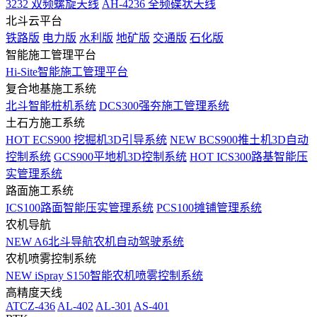
3232 双频螺旋天线
AH-4236 全频碟状天线
北斗云平台
铁路版
电力版
水利版
地矿版
交通版
石化版
智能施工管理平台
Hi-Site智能施工管理平台
复合地基施工系统
北斗智能桩机系统
DCS300强夯施工管理系统
土石方施工系统
HOT
ECS900 挖掘机3D引导系统
NEW
BCS900推土机3D自动
控制系统
GCS900平地机3D控制系统
HOT
ICS300路基智能压
实管理系统
路面施工系统
ICS100路面智能压实管理系统
PCS100摊铺管理系统
农机导航
NEW
A6北斗导航农机自动驾驶系统
农机喷雾控制系统
NEW
iSpray S150智能农机喷雾控制系统
高精度天线
ATCZ-436
AL-402
AL-301
AS-401