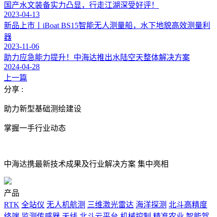
国产水文装备实力凸显，行走江湖深受好评！
2023-04-13
新品上市丨iBoat BS15智能无人测量船，水下地貌高效测量利
器
2023-11-06
助力应急能力提升！中海达推出水陆空天整体解决方案
2024-04-28
上一篇
分享 :
助力新型基础测绘建设
掌握一手行业动态
中海达携最新技术成果及行业解决方案 集中亮相
产品
RTK
全站仪
无人机航测
三维激光雷达
海洋探测
北斗高精度
终端
监测传感器
天线
北斗云平台
机械控制
精准农业
智能驾