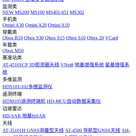
监测类
NEW
MS200
MS100
MS401/451
MS302
手机类
Qmini A30
Qmini A20
Qmini A10
穿戴类
Qbox B10
Qbox S30
Qbox S15
Qbox S10
Qbox 20
VCard
车载类
Qbox M50
基准站类
AT-45101CP 3D扼流圈天线
VNet8
地基增强系统
星基增强系
统
多维监测
HDS101/102多维监测仪
遥测终端
HDM105遥测终端机
HD-MCU自动数据采集仪
边坡雷达
HD-SAR 地基InSAR
天线
AT-35101H GNSS测量型天线
AT-4500 导航型GNSS天线
AH-