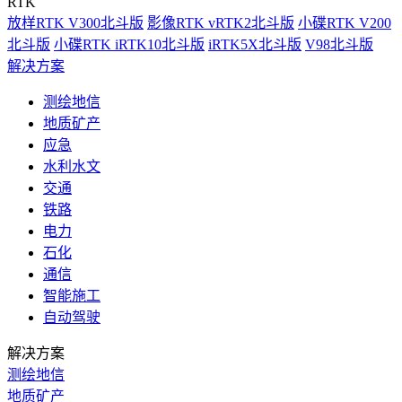
RTK
放样RTK V300北斗版
影像RTK vRTK2北斗版
小碟RTK V200
北斗版
小碟RTK iRTK10北斗版
iRTK5X北斗版
V98北斗版
解决方案
测绘地信
地质矿产
应急
水利水文
交通
铁路
电力
石化
通信
智能施工
自动驾驶
解决方案
测绘地信
地质矿产