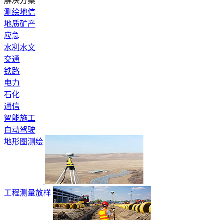
解决方案
测绘地信
地质矿产
应急
水利水文
交通
铁路
电力
石化
通信
智能施工
自动驾驶
地形图测绘
工程测量放样