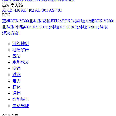
高精度天线
ATCZ-436
AL-402
AL-301
AS-401
RTK
放样RTK V300北斗版
影像RTK vRTK2北斗版
小碟RTK V200
北斗版
小碟RTK iRTK10北斗版
iRTK5X北斗版
V98北斗版
解决方案
测绘地信
地质矿产
应急
水利水文
交通
铁路
电力
石化
通信
智能施工
自动驾驶