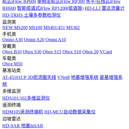
航式iFlow RP600
单频走航式iFlow RP300
水平/在线式iFlow
RH600
智能缆道式iFlow RP1200(缆道版)
HD-LLJ 雷达流量计
HD-TRHS 土壤多参数检测仪
监测类
NEW
MS200
MS100
MS401/451
MS302
手机类
Qmini A30
Qmini A20
Qmini A10
穿戴类
Qbox B10
Qbox S30
Qbox S15
Qbox S10
Qbox 20
VCard
车载类
Qbox M50
基准站类
AT-45101CP 3D扼流圈天线
VNet8
地基增强系统
星基增强系
统
多维监测
HDS101/102多维监测仪
遥测终端
HDM105遥测终端机
HD-MCU自动数据采集仪
边坡雷达
HD-SAR 地基InSAR