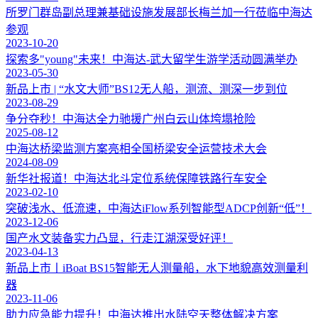
所罗门群岛副总理兼基础设施发展部长梅兰加一行莅临中海达
参观
2023-10-20
探索多"young"未来！中海达-武大留学生游学活动圆满举办
2023-05-30
新品上市 | “水文大师”BS12无人船，测流、测深一步到位
2023-08-29
争分夺秒！中海达全力驰援广州白云山体垮塌抢险
2025-08-12
中海达桥梁监测方案亮相全国桥梁安全运营技术大会
2024-08-09
新华社报道！中海达北斗定位系统保障铁路行车安全
2023-02-10
突破浅水、低流速，中海达iFlow系列智能型ADCP创新“低”！
2023-12-06
国产水文装备实力凸显，行走江湖深受好评！
2023-04-13
新品上市丨iBoat BS15智能无人测量船，水下地貌高效测量利
器
2023-11-06
助力应急能力提升！中海达推出水陆空天整体解决方案