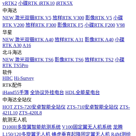
vRTK2
小碟RTK iRTK10
iRTK5X
中海达
NEW
激光双摄RTK V5
放样RTK V300
影像RTK V5
小碟
RTK V200
放样RTK F300
影像RTK F5
小碟RTK F200
V98
华星
NEW
激光双摄RTK A40
放样RTK A31
影像RTK A40
小碟
RTK A30
A16
北斗海达
NEW
激光双摄RTK TS6
影像RTK TS6
放样RTK TS2
小碟
RTK TS5Pro
软件
HBC
Hi-Survey
RTK配件
iHand55手簿
全协议外挂电台
HDL全能星电台
中海达全站仪
HOT
ZTS-720安卓智能全站仪
ZTS-710安卓智能全站仪
ZTS-
421L10
ZTS-420L8
航测无人机
D100H多旋翼智能航测系统
V100固定翼无人机系统
龙腾
L150/120多旋翼无人机
蜂虎垂直起降固定翼无人机
R4M测绘