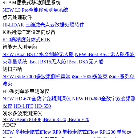
SLAM便携式移动测量系统
NEW
L3 Pro全能移动测量系统
点云处理软件
Hi-LiDAR 三维激光点云数据处理软件
K系列海洋定位定向设备
K20高精度分体式RTK
智能无人测量船
NEW
iBoat BS12 水文测验无人船
NEW
iBoat BSC 无人船多波
束测量系统
iBoat BS15无人船
iBoat BSA无人船
侧扫声呐
NEW
iSide 7000多波束侧扫声呐
iSide 5000多波束
iSide 系列单
波束
HD系列单波束测深仪
NEW
HD-670全数字变频测深仪
NEW
HD-680全数字双变频测
深仪
HD-LITE
HD-550
浅水多波束测深仪
NEW
iBeam 8140P
iBeam 8120
iBeam E20
ADCP
NEW
多频走航式iFlow RP9
单频走航式iFlow RP1200
单频走