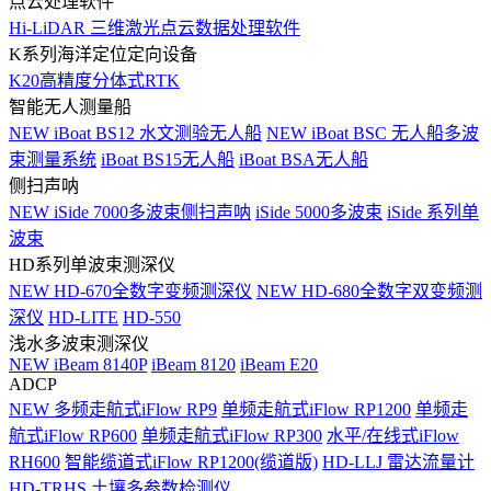
点云处理软件
Hi-LiDAR 三维激光点云数据处理软件
K系列海洋定位定向设备
K20高精度分体式RTK
智能无人测量船
NEW
iBoat BS12 水文测验无人船
NEW
iBoat BSC 无人船多波
束测量系统
iBoat BS15无人船
iBoat BSA无人船
侧扫声呐
NEW
iSide 7000多波束侧扫声呐
iSide 5000多波束
iSide 系列单
波束
HD系列单波束测深仪
NEW
HD-670全数字变频测深仪
NEW
HD-680全数字双变频测
深仪
HD-LITE
HD-550
浅水多波束测深仪
NEW
iBeam 8140P
iBeam 8120
iBeam E20
ADCP
NEW
多频走航式iFlow RP9
单频走航式iFlow RP1200
单频走
航式iFlow RP600
单频走航式iFlow RP300
水平/在线式iFlow
RH600
智能缆道式iFlow RP1200(缆道版)
HD-LLJ 雷达流量计
HD-TRHS 土壤多参数检测仪