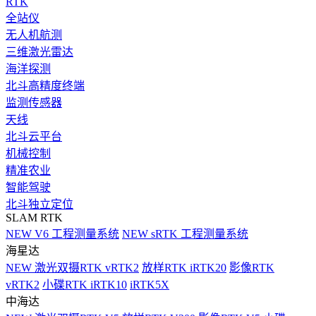
RTK
全站仪
无人机航测
三维激光雷达
海洋探测
北斗高精度终端
监测传感器
天线
北斗云平台
机械控制
精准农业
智能驾驶
北斗独立定位
SLAM RTK
NEW
V6 工程测量系统
NEW
sRTK 工程测量系统
海星达
NEW
激光双摄RTK vRTK2
放样RTK iRTK20
影像RTK
vRTK2
小碟RTK iRTK10
iRTK5X
中海达