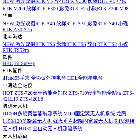
NEW
激光双摄RTK V5
放样RTK V300
影像RTK V5
小碟
RTK V200
放样RTK F300
影像RTK F5
小碟RTK F200
V98
华星
NEW
激光双摄RTK A40
放样RTK A31
影像RTK A40
小碟
RTK A30
A16
北斗海达
NEW
激光双摄RTK TS6
影像RTK TS6
放样RTK TS2
小碟
RTK TS5Pro
软件
HBC
Hi-Survey
RTK配件
iHand55手簿
全协议外挂电台
HDL全能星电台
中海达全站仪
HOT
ZTS-720安卓智能全站仪
ZTS-710安卓智能全站仪
ZTS-
421L10
ZTS-420L8
航测无人机
D100H多旋翼智能航测系统
V100固定翼无人机系统
龙腾
L150/120多旋翼无人机
蜂虎垂直起降固定翼无人机
R4M测绘
无人机
HD30 全自动无人机测流系统
无人机载荷