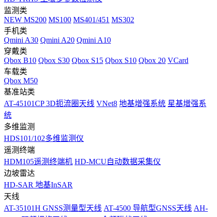
监测类
NEW
MS200
MS100
MS401/451
MS302
手机类
Qmini A30
Qmini A20
Qmini A10
穿戴类
Qbox B10
Qbox S30
Qbox S15
Qbox S10
Qbox 20
VCard
车载类
Qbox M50
基准站类
AT-45101CP 3D扼流圈天线
VNet8
地基增强系统
星基增强系
统
多维监测
HDS101/102多维监测仪
遥测终端
HDM105遥测终端机
HD-MCU自动数据采集仪
边坡雷达
HD-SAR 地基InSAR
天线
AT-35101H GNSS测量型天线
AT-4500 导航型GNSS天线
AH-