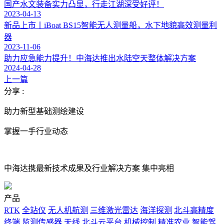
国产水文装备实力凸显，行走江湖深受好评！
2023-04-13
新品上市丨iBoat BS15智能无人测量船，水下地貌高效测量利
器
2023-11-06
助力应急能力提升！中海达推出水陆空天整体解决方案
2024-04-28
上一篇
分享 :
助力新型基础测绘建设
掌握一手行业动态
中海达携最新技术成果及行业解决方案 集中亮相
产品
RTK
全站仪
无人机航测
三维激光雷达
海洋探测
北斗高精度
终端
监测传感器
天线
北斗云平台
机械控制
精准农业
智能驾