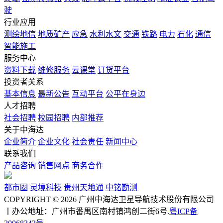
驶
行业应用
测绘地信
地质矿产
应急
水利水文
交通
铁路
电力
石化
通信
智能施工
服务中心
资料下载
维修服务
云课堂
订货平台
投资者关系
基本信息
最新公告
互动平台
公平在身边
人才招聘
社会招聘
校园招聘
内部推荐
关于中海达
企业简介
企业文化
社会责任
新闻中心
联系我们
产品咨询
销售网点
商务合作
都市圈
灵境科技
贵州天地通
中铭勘测
COPYRIGHT © 2026 广州中海达卫星导航技术股份有限公司
丨办公地址：广州市番禺区南村镇鸿创二街6号.
粤ICP备