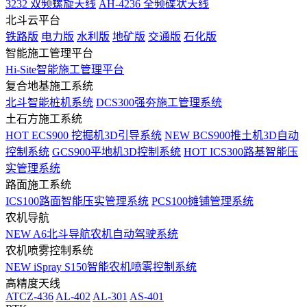
3232 双频螺旋天线
AH-4236 全频碟状天线
北斗云平台
铁路版
电力版
水利版
地矿版
交通版
石化版
智能施工管理平台
Hi-Site智能施工管理平台
复合地基施工系统
北斗智能桩机系统
DCS300强夯施工管理系统
土石方施工系统
HOT
ECS900 挖掘机3D引导系统
NEW
BCS900推土机3D自动
控制系统
GCS900平地机3D控制系统
HOT
ICS300路基智能压
实管理系统
路面施工系统
ICS100路面智能压实管理系统
PCS100摊铺管理系统
农机导航
NEW
A6北斗导航农机自动驾驶系统
农机喷雾控制系统
NEW
iSpray S150智能农机喷雾控制系统
高精度天线
ATCZ-436
AL-402
AL-301
AS-401