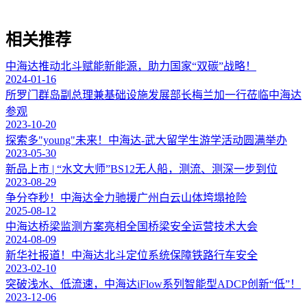
相关推荐
中海达推动北斗赋能新能源，助力国家“双碳”战略！
2024-01-16
所罗门群岛副总理兼基础设施发展部长梅兰加一行莅临中海达
参观
2023-10-20
探索多"young"未来！中海达-武大留学生游学活动圆满举办
2023-05-30
新品上市 | “水文大师”BS12无人船，测流、测深一步到位
2023-08-29
争分夺秒！中海达全力驰援广州白云山体垮塌抢险
2025-08-12
中海达桥梁监测方案亮相全国桥梁安全运营技术大会
2024-08-09
新华社报道！中海达北斗定位系统保障铁路行车安全
2023-02-10
突破浅水、低流速，中海达iFlow系列智能型ADCP创新“低”！
2023-12-06