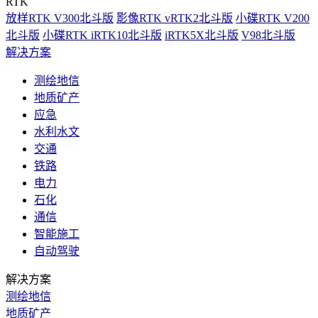
RTK
放样RTK V300北斗版
影像RTK vRTK2北斗版
小碟RTK V200
北斗版
小碟RTK iRTK10北斗版
iRTK5X北斗版
V98北斗版
解决方案
测绘地信
地质矿产
应急
水利水文
交通
铁路
电力
石化
通信
智能施工
自动驾驶
解决方案
测绘地信
地质矿产