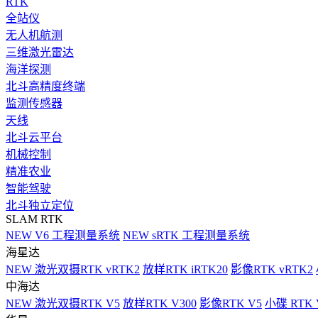
RTK
全站仪
无人机航测
三维激光雷达
海洋探测
北斗高精度终端
监测传感器
天线
北斗云平台
机械控制
精准农业
智能驾驶
北斗独立定位
SLAM RTK
NEW
V6 工程测量系统
NEW
sRTK 工程测量系统
海星达
NEW
激光双摄RTK vRTK2
放样RTK iRTK20
影像RTK vRTK2
中海达
NEW
激光双摄RTK V5
放样RTK V300
影像RTK V5
小碟 RTK 