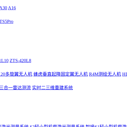
A30
A16
S5Pro
1L10
ZTS-420L8
/120多旋翼无人机
蜂虎垂直起降固定翼无人机
R4M测绘无人机
H
3三合一雷达测流
实时二三维重建系统
载激光测量系统
S2轻小型机载激光测量系统
智喙S1轻小型机载