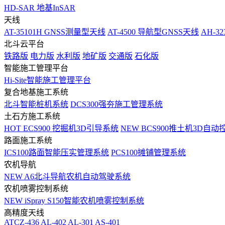
HD-SAR 地基InSAR
天线
AT-35101H GNSS测量型天线
AT-4500 导航型GNSS天线
AH-3
北斗云平台
铁路版
电力版
水利版
地矿版
交通版
石化版
智能施工管理平台
Hi-Site智能施工管理平台
复合地基施工系统
北斗智能桩机系统
DCS300强夯施工管理系统
土石方施工系统
HOT
ECS900 挖掘机3D引导系统
NEW
BCS900推土机3D自动
路面施工系统
ICS100路面智能压实管理系统
PCS100摊铺管理系统
农机导航
NEW
A6北斗导航农机自动驾驶系统
农机喷雾控制系统
NEW
iSpray S150智能农机喷雾控制系统
高精度天线
ATCZ-436
AL-402
AL-301
AS-401