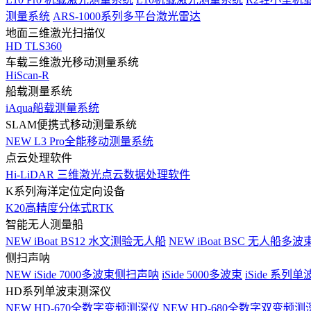
测量系统
ARS-1000系列多平台激光雷达
地面三维激光扫描仪
HD TLS360
车载三维激光移动测量系统
HiScan-R
船载测量系统
iAqua船载测量系统
SLAM便携式移动测量系统
NEW
L3 Pro全能移动测量系统
点云处理软件
Hi-LiDAR 三维激光点云数据处理软件
K系列海洋定位定向设备
K20高精度分体式RTK
智能无人测量船
NEW
iBoat BS12 水文测验无人船
NEW
iBoat BSC 无人船多
侧扫声呐
NEW
iSide 7000多波束侧扫声呐
iSide 5000多波束
iSide 系列单
HD系列单波束测深仪
NEW
HD-670全数字变频测深仪
NEW
HD-680全数字双变频测