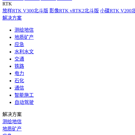
RTK
放样RTK V300北斗版
影像RTK vRTK2北斗版
小碟RTK V20
解决方案
测绘地信
地质矿产
应急
水利水文
交通
铁路
电力
石化
通信
智能施工
自动驾驶
解决方案
测绘地信
地质矿产