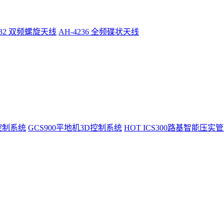
232 双频螺旋天线
AH-4236 全频碟状天线
控制系统
GCS900平地机3D控制系统
HOT
ICS300路基智能压实