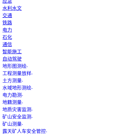
应急
水利水文
交通
铁路
电力
石化
通信
智能施工
自动驾驶
地形图测绘
工程测量放样
土方测量
水域地形测绘
电力勘测
地籍测量
地质灾害监测
矿山安全监测
矿山测量
露天矿人车安全管控