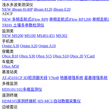
浅水多波束测深仪
NEW
iBeam 8140P
iBeam 8120
iBeam E20
ADCP
NEW
多频走航式iFlow RP9
单频走航式iFlow RP1200
单频走航式i
TRHS 土壤多参数检测仪
监测类
NEW
MS200
MS100
MS401/451
MS302
手机类
Qmini A30
Qmini A20
Qmini A10
穿戴类
Qbox B10
Qbox S30
Qbox S15
Qbox S10
Qbox 20
VCard
车载类
Qbox M50
基准站类
AT-45101CP 3D扼流圈天线
VNet8
地基增强系统
星基增强系统
多维监测
HDS101/102多维监测仪
遥测终端
HDM105遥测终端机
HD-MCU自动数据采集仪
边坡雷达