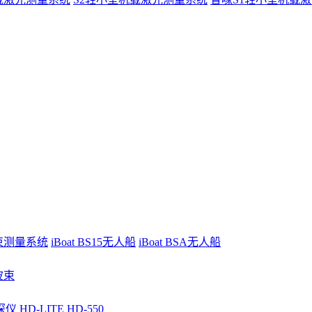
波束测量系统
iBoat BS15无人船
iBoat BSA无人船
波束
深仪
HD-LITE
HD-550