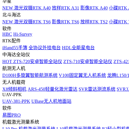
华星
NEW
激光双摄RTK A40
放样RTK A31
影像RTK A40
小碟RTK 
北斗海达
NEW
激光双摄RTK TS6
影像RTK TS6
放样RTK TS2
小碟RTK T
软件
HBC
Hi-Survey
RTK配件
iHand55手簿
全协议外挂电台
HDL全能星电台
中海达全站仪
HOT
ZTS-720安卓智能全站仪
ZTS-710安卓智能全站仪
ZTS-42
航测无人机
D100H多旋翼智能航测系统
V100固定翼无人机系统
龙腾L150
无人机载荷
X8倾斜相机
ARS-450轻量化激光雷达
SVR雷达测流系统
SVR
UAV-PPK
UAV-381-PPK
UBase无人机地面站
软件
易图PRO
机载激光测量系统
L10 Pro 机载激光测量系统
L10机载激光测量系统
R2轻小型机