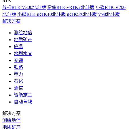
RTK
放样RTK V300北斗版
影像RTK vRTK2北斗版
小碟RTK V200
北斗版
小碟RTK iRTK10北斗版
iRTK5X北斗版
V98北斗版
解决方案
测绘地信
地质矿产
应急
水利水文
交通
铁路
电力
石化
通信
智能施工
自动驾驶
解决方案
测绘地信
地质矿产