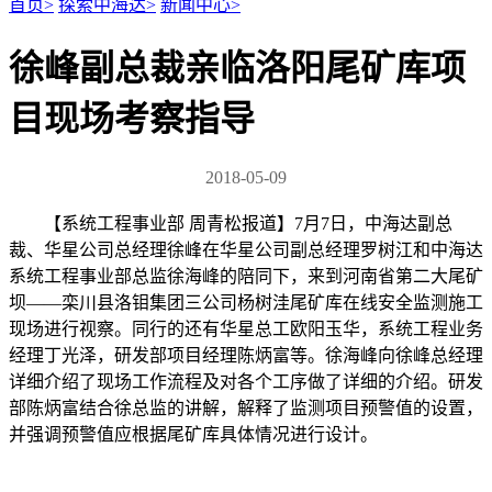
首页
>
探索中海达
>
新闻中心
>
徐峰副总裁亲临洛阳尾矿库项
目现场考察指导
2018-05-09
【系统工程事业部 周青松报道】7月7日，中海达副总
裁、华星公司总经理徐峰在华星公司副总经理罗树江和中海达
系统工程事业部总监徐海峰的陪同下，来到河南省第二大尾矿
坝——栾川县洛钼集团三公司杨树洼尾矿库在线安全监测施工
现场进行视察。同行的还有华星总工欧阳玉华，系统工程业务
经理丁光泽，研发部项目经理陈炳富等。徐海峰向徐峰总经理
详细介绍了现场工作流程及对各个工序做了详细的介绍。研发
部陈炳富结合徐总监的讲解，解释了监测项目预警值的设置，
并强调预警值应根据尾矿库具体情况进行设计。