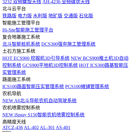
3232 双频螺旋天线
AH-4236 全频碟状天线
北斗云平台
铁路版
电力版
水利版
地矿版
交通版
石化版
智能施工管理平台
Hi-Site智能施工管理平台
复合地基施工系统
北斗智能桩机系统
DCS300强夯施工管理系统
土石方施工系统
HOT
ECS900 挖掘机3D引导系统
NEW
BCS900推土机3D自动
控制系统
GCS900平地机3D控制系统
HOT
ICS300路基智能压
实管理系统
路面施工系统
ICS100路面智能压实管理系统
PCS100摊铺管理系统
农机导航
NEW
A6北斗导航农机自动驾驶系统
农机喷雾控制系统
NEW
iSpray S150智能农机喷雾控制系统
高精度天线
ATCZ-436
AL-402
AL-301
AS-401