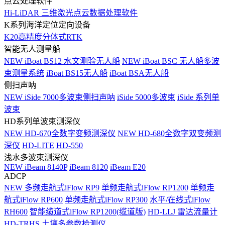
点云处理软件
Hi-LiDAR 三维激光点云数据处理软件
K系列海洋定位定向设备
K20高精度分体式RTK
智能无人测量船
NEW
iBoat BS12 水文测验无人船
NEW
iBoat BSC 无人船多波
束测量系统
iBoat BS15无人船
iBoat BSA无人船
侧扫声呐
NEW
iSide 7000多波束侧扫声呐
iSide 5000多波束
iSide 系列单
波束
HD系列单波束测深仪
NEW
HD-670全数字变频测深仪
NEW
HD-680全数字双变频测
深仪
HD-LITE
HD-550
浅水多波束测深仪
NEW
iBeam 8140P
iBeam 8120
iBeam E20
ADCP
NEW
多频走航式iFlow RP9
单频走航式iFlow RP1200
单频走
航式iFlow RP600
单频走航式iFlow RP300
水平/在线式iFlow
RH600
智能缆道式iFlow RP1200(缆道版)
HD-LLJ 雷达流量计
HD-TRHS 土壤多参数检测仪