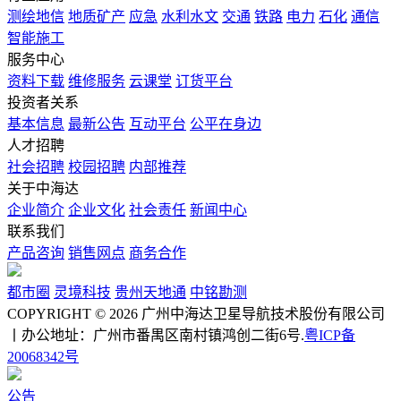
测绘地信
地质矿产
应急
水利水文
交通
铁路
电力
石化
通信
智能施工
服务中心
资料下载
维修服务
云课堂
订货平台
投资者关系
基本信息
最新公告
互动平台
公平在身边
人才招聘
社会招聘
校园招聘
内部推荐
关于中海达
企业简介
企业文化
社会责任
新闻中心
联系我们
产品咨询
销售网点
商务合作
都市圈
灵境科技
贵州天地通
中铭勘测
COPYRIGHT © 2026 广州中海达卫星导航技术股份有限公司
丨办公地址：广州市番禺区南村镇鸿创二街6号.
粤ICP备
20068342号
公告