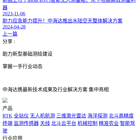
新品上市丨iBoat BS15智能无人测量船，水下地貌高效测量利
器
2023-11-06
助力应急能力提升！中海达推出水陆空天整体解决方案
2024-04-28
上一篇
分享 :
助力新型基础测绘建设
掌握一手行业动态
中海达携最新技术成果及行业解决方案 集中亮相
产品
RTK
全站仪
无人机航测
三维激光雷达
海洋探测
北斗高精度
终端
监测传感器
天线
北斗云平台
机械控制
精准农业
智能驾
驶
行业应用