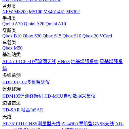
监测类
NEW
MS200
MS100
MS401/451
MS302
手机类
Qmini A30
Qmini A20
Qmini A10
穿戴类
Qbox B10
Qbox S30
Qbox S15
Qbox S10
Qbox 20
VCard
车载类
Qbox M50
基准站类
AT-45101CP 3D扼流圈天线
VNet8
地基增强系统
星基增强系
统
多维监测
HDS101/102多维监测仪
遥测终端
HDM105遥测终端机
HD-MCU自动数据采集仪
边坡雷达
HD-SAR 地基InSAR
天线
AT-35101H GNSS测量型天线
AT-4500 导航型GNSS天线
AH-