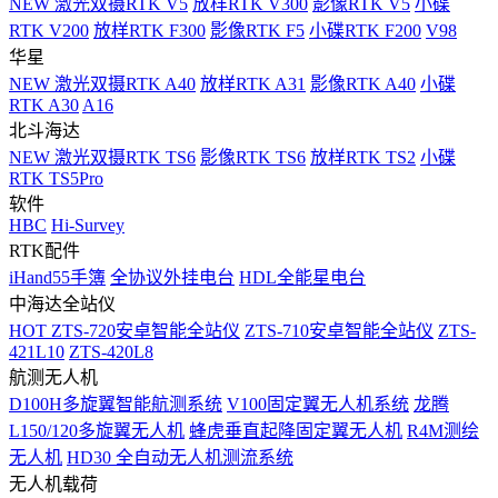
NEW
激光双摄RTK V5
放样RTK V300
影像RTK V5
小碟
RTK V200
放样RTK F300
影像RTK F5
小碟RTK F200
V98
华星
NEW
激光双摄RTK A40
放样RTK A31
影像RTK A40
小碟
RTK A30
A16
北斗海达
NEW
激光双摄RTK TS6
影像RTK TS6
放样RTK TS2
小碟
RTK TS5Pro
软件
HBC
Hi-Survey
RTK配件
iHand55手簿
全协议外挂电台
HDL全能星电台
中海达全站仪
HOT
ZTS-720安卓智能全站仪
ZTS-710安卓智能全站仪
ZTS-
421L10
ZTS-420L8
航测无人机
D100H多旋翼智能航测系统
V100固定翼无人机系统
龙腾
L150/120多旋翼无人机
蜂虎垂直起降固定翼无人机
R4M测绘
无人机
HD30 全自动无人机测流系统
无人机载荷