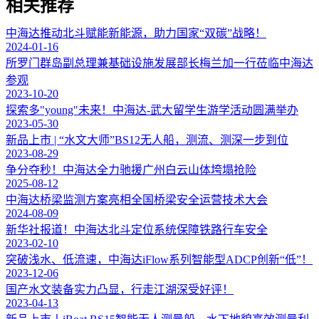
相关推荐
中海达推动北斗赋能新能源，助力国家“双碳”战略！
2024-01-16
所罗门群岛副总理兼基础设施发展部长梅兰加一行莅临中海达
参观
2023-10-20
探索多"young"未来！中海达-武大留学生游学活动圆满举办
2023-05-30
新品上市 | “水文大师”BS12无人船，测流、测深一步到位
2023-08-29
争分夺秒！中海达全力驰援广州白云山体垮塌抢险
2025-08-12
中海达桥梁监测方案亮相全国桥梁安全运营技术大会
2024-08-09
新华社报道！中海达北斗定位系统保障铁路行车安全
2023-02-10
突破浅水、低流速，中海达iFlow系列智能型ADCP创新“低”！
2023-12-06
国产水文装备实力凸显，行走江湖深受好评！
2023-04-13