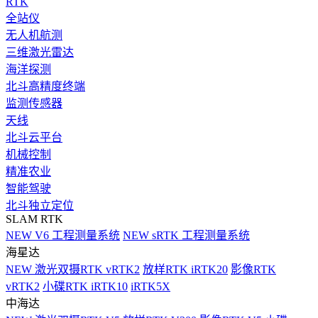
RTK
全站仪
无人机航测
三维激光雷达
海洋探测
北斗高精度终端
监测传感器
天线
北斗云平台
机械控制
精准农业
智能驾驶
北斗独立定位
SLAM RTK
NEW
V6 工程测量系统
NEW
sRTK 工程测量系统
海星达
NEW
激光双摄RTK vRTK2
放样RTK iRTK20
影像RTK
vRTK2
小碟RTK iRTK10
iRTK5X
中海达