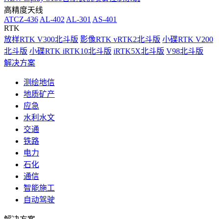
高精度天线
ATCZ-436
AL-402
AL-301
AS-401
RTK
放样RTK V300北斗版
影像RTK vRTK2北斗版
小碟RTK V200
北斗版
小碟RTK iRTK10北斗版
iRTK5X北斗版
V98北斗版
解决方案
测绘地信
地质矿产
应急
水利水文
交通
铁路
电力
石化
通信
智能施工
自动驾驶