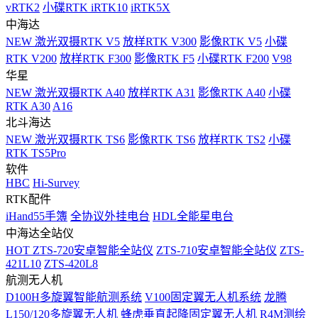
vRTK2
小碟RTK iRTK10
iRTK5X
中海达
NEW
激光双摄RTK V5
放样RTK V300
影像RTK V5
小碟
RTK V200
放样RTK F300
影像RTK F5
小碟RTK F200
V98
华星
NEW
激光双摄RTK A40
放样RTK A31
影像RTK A40
小碟
RTK A30
A16
北斗海达
NEW
激光双摄RTK TS6
影像RTK TS6
放样RTK TS2
小碟
RTK TS5Pro
软件
HBC
Hi-Survey
RTK配件
iHand55手簿
全协议外挂电台
HDL全能星电台
中海达全站仪
HOT
ZTS-720安卓智能全站仪
ZTS-710安卓智能全站仪
ZTS-
421L10
ZTS-420L8
航测无人机
D100H多旋翼智能航测系统
V100固定翼无人机系统
龙腾
L150/120多旋翼无人机
蜂虎垂直起降固定翼无人机
R4M测绘