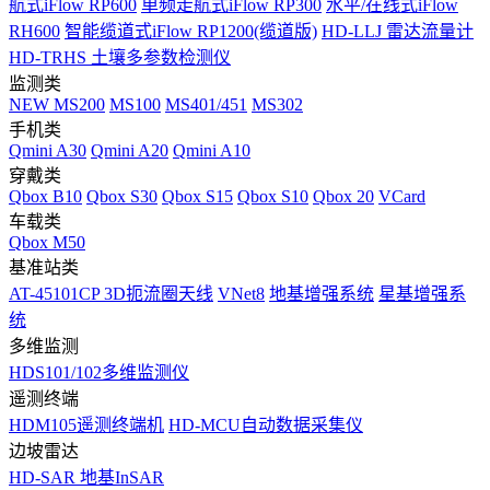
航式iFlow RP600
单频走航式iFlow RP300
水平/在线式iFlow
RH600
智能缆道式iFlow RP1200(缆道版)
HD-LLJ 雷达流量计
HD-TRHS 土壤多参数检测仪
监测类
NEW
MS200
MS100
MS401/451
MS302
手机类
Qmini A30
Qmini A20
Qmini A10
穿戴类
Qbox B10
Qbox S30
Qbox S15
Qbox S10
Qbox 20
VCard
车载类
Qbox M50
基准站类
AT-45101CP 3D扼流圈天线
VNet8
地基增强系统
星基增强系
统
多维监测
HDS101/102多维监测仪
遥测终端
HDM105遥测终端机
HD-MCU自动数据采集仪
边坡雷达
HD-SAR 地基InSAR