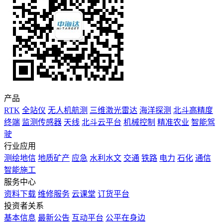
产品
RTK
全站仪
无人机航测
三维激光雷达
海洋探测
北斗高精度
终端
监测传感器
天线
北斗云平台
机械控制
精准农业
智能驾
驶
行业应用
测绘地信
地质矿产
应急
水利水文
交通
铁路
电力
石化
通信
智能施工
服务中心
资料下载
维修服务
云课堂
订货平台
投资者关系
基本信息
最新公告
互动平台
公平在身边