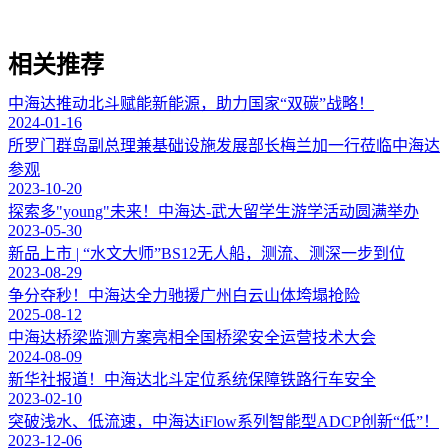
相关推荐
中海达推动北斗赋能新能源，助力国家“双碳”战略！
2024-01-16
所罗门群岛副总理兼基础设施发展部长梅兰加一行莅临中海达
参观
2023-10-20
探索多"young"未来！中海达-武大留学生游学活动圆满举办
2023-05-30
新品上市 | “水文大师”BS12无人船，测流、测深一步到位
2023-08-29
争分夺秒！中海达全力驰援广州白云山体垮塌抢险
2025-08-12
中海达桥梁监测方案亮相全国桥梁安全运营技术大会
2024-08-09
新华社报道！中海达北斗定位系统保障铁路行车安全
2023-02-10
突破浅水、低流速，中海达iFlow系列智能型ADCP创新“低”！
2023-12-06