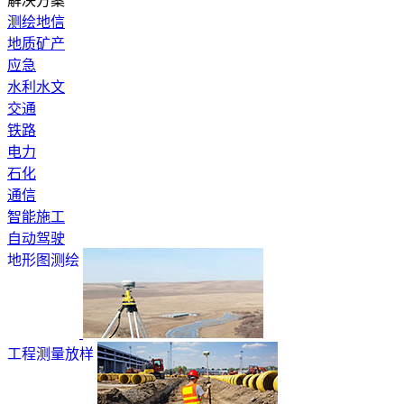
解决方案
测绘地信
地质矿产
应急
水利水文
交通
铁路
电力
石化
通信
智能施工
自动驾驶
地形图测绘
工程测量放样