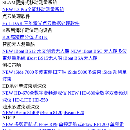
SLAM便携式移动测量系统
NEW
L3 Pro全能移动测量系统
点云处理软件
Hi-LiDAR 三维激光点云数据处理软件
K系列海洋定位定向设备
K20高精度分体式RTK
智能无人测量船
NEW
iBoat BS12 水文测验无人船
NEW
iBoat BSC 无人船多波
束测量系统
iBoat BS15无人船
iBoat BSA无人船
侧扫声呐
NEW
iSide 7000多波束侧扫声呐
iSide 5000多波束
iSide 系列单
波束
HD系列单波束测深仪
NEW
HD-670全数字变频测深仪
NEW
HD-680全数字双变频测
深仪
HD-LITE
HD-550
浅水多波束测深仪
NEW
iBeam 8140P
iBeam 8120
iBeam E20
ADCP
NEW
多频走航式iFlow RP9
单频走航式iFlow RP1200
单频走