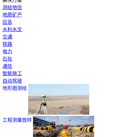
解决方案
测绘地信
地质矿产
应急
水利水文
交通
铁路
电力
石化
通信
智能施工
自动驾驶
地形图测绘
工程测量放样