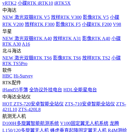
vRTK2
小碟RTK iRTK10
iRTK5X
中海达
NEW
激光双摄RTK V5
放样RTK V300
影像RTK V5
小碟
RTK V200
放样RTK F300
影像RTK F5
小碟RTK F200
V98
华星
NEW
激光双摄RTK A40
放样RTK A31
影像RTK A40
小碟
RTK A30
A16
北斗海达
NEW
激光双摄RTK TS6
影像RTK TS6
放样RTK TS2
小碟
RTK TS5Pro
软件
HBC
Hi-Survey
RTK配件
iHand55手簿
全协议外挂电台
HDL全能星电台
中海达全站仪
HOT
ZTS-720安卓智能全站仪
ZTS-710安卓智能全站仪
ZTS-
421L10
ZTS-420L8
航测无人机
D100H多旋翼智能航测系统
V100固定翼无人机系统
龙腾
L150/120多旋翼无人机
蜂虎垂直起降固定翼无人机
R4M测绘