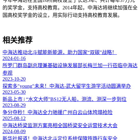
今年中海达在全国16所高校设立了长达5年、共计每年37万元
的奖学金，支持高校教育。2014年起，中海达将继续加强在全
国高校奖学金的设立，用实际行动支持高校教育发展。
相关推荐
中海达推动北斗赋能新能源，助力国家“双碳”战略！
2024-01-16
所罗门群岛副总理兼基础设施发展部长梅兰加一行莅临中海达
参观
2023-10-20
探索多"young"未来！中海达-武大留学生游学活动圆满举办
2023-05-30
新品上市 | “水文大师”BS12无人船，测流、测深一步到位
2023-08-29
争分夺秒！中海达全力驰援广州白云山体垮塌抢险
2025-08-12
中海达桥梁监测方案亮相全国桥梁安全运营技术大会
2024-08-09
新华社报道！中海达北斗定位系统保障铁路行车安全