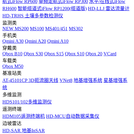
航式iFlow RP600
单频走航式iFlow RP300
水平/在线式iFlow
RH600
智能缆道式iFlow RP1200(缆道版)
HD-LLJ 雷达流量计
HD-TRHS 土壤多参数检测仪
监测类
NEW
MS200
MS100
MS401/451
MS302
手机类
Qmini A30
Qmini A20
Qmini A10
穿戴类
Qbox B10
Qbox S30
Qbox S15
Qbox S10
Qbox 20
VCard
车载类
Qbox M50
基准站类
AT-45101CP 3D扼流圈天线
VNet8
地基增强系统
星基增强系
统
多维监测
HDS101/102多维监测仪
遥测终端
HDM105遥测终端机
HD-MCU自动数据采集仪
边坡雷达
HD-SAR 地基InSAR