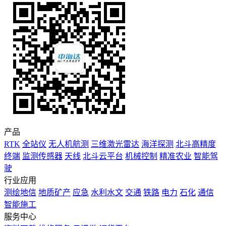
产品
RTK
全站仪
无人机航测
三维激光雷达
海洋探测
北斗高精度
终端
监测传感器
天线
北斗云平台
机械控制
精准农业
智能驾
驶
行业应用
测绘地信
地质矿产
应急
水利水文
交通
铁路
电力
石化
通信
智能施工
服务中心