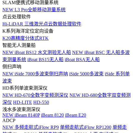
SLAM便携式移动测量系统
NEW
L3 Pro全能移动测量系统
点云处理软件
Hi-LiDAR 三维激光点云数据处理软件
K系列海洋定位定向设备
K20高精度分体式RTK
智能无人测量船
NEW
iBoat BS12 水文测验无人船
NEW
iBoat BSC 无人船多波
束测量系统
iBoat BS15无人船
iBoat BSA无人船
侧扫声呐
NEW
iSide 7000多波束侧扫声呐
iSide 5000多波束
iSide 系列单
波束
HD系列单波束测深仪
NEW
HD-670全数字变频测深仪
NEW
HD-680全数字双变频测
深仪
HD-LITE
HD-550
浅水多波束测深仪
NEW
iBeam 8140P
iBeam 8120
iBeam E20
ADCP
NEW
多频走航式iFlow RP9
单频走航式iFlow RP1200
单频走