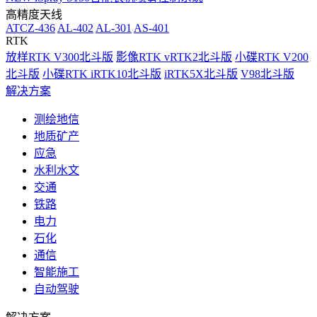
高精度天线
ATCZ-436
AL-402
AL-301
AS-401
RTK
放样RTK V300北斗版
影像RTK vRTK2北斗版
小碟RTK V200
北斗版
小碟RTK iRTK10北斗版
iRTK5X北斗版
V98北斗版
解决方案
测绘地信
地质矿产
应急
水利水文
交通
铁路
电力
石化
通信
智能施工
自动驾驶