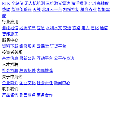
RTK
全站仪
无人机航测
三维激光雷达
海洋探测
北斗高精度
终端
监测传感器
天线
北斗云平台
机械控制
精准农业
智能驾
驶
行业应用
测绘地信
地质矿产
应急
水利水文
交通
铁路
电力
石化
通信
智能施工
服务中心
资料下载
维修服务
云课堂
订货平台
投资者关系
基本信息
最新公告
互动平台
公平在身边
人才招聘
社会招聘
校园招聘
内部推荐
关于中海达
企业简介
企业文化
社会责任
新闻中心
联系我们
产品咨询
销售网点
商务合作