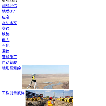
解决方案
测绘地信
地质矿产
应急
水利水文
交通
铁路
电力
石化
通信
智能施工
自动驾驶
地形图测绘
工程测量放样