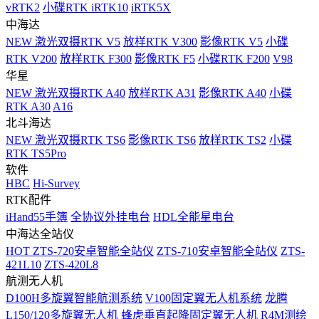
vRTK2
小碟RTK iRTK10
iRTK5X
中海达
NEW
激光双摄RTK V5
放样RTK V300
影像RTK V5
小碟
RTK V200
放样RTK F300
影像RTK F5
小碟RTK F200
V98
华星
NEW
激光双摄RTK A40
放样RTK A31
影像RTK A40
小碟
RTK A30
A16
北斗海达
NEW
激光双摄RTK TS6
影像RTK TS6
放样RTK TS2
小碟
RTK TS5Pro
软件
HBC
Hi-Survey
RTK配件
iHand55手簿
全协议外挂电台
HDL全能星电台
中海达全站仪
HOT
ZTS-720安卓智能全站仪
ZTS-710安卓智能全站仪
ZTS-
421L10
ZTS-420L8
航测无人机
D100H多旋翼智能航测系统
V100固定翼无人机系统
龙腾
L150/120多旋翼无人机
蜂虎垂直起降固定翼无人机
R4M测绘