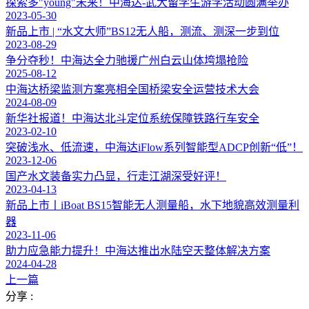
探索多"young"未来！中海达-武大留学生游学活动圆满举办
2023-05-30
新品上市 | “水文大师”BS12无人船，测流、测深一步到位
2023-08-29
争分夺秒！中海达全力驰援广州白云山体垮塌抢险
2025-08-12
中海达桥梁监测方案亮相全国桥梁安全运营技术大会
2024-08-09
新华社报道！中海达北斗定位系统保障铁路行车安全
2023-02-10
突破浅水、低流速，中海达iFlow系列智能型ADCP创新“低”！
2023-12-06
国产水文装备实力凸显，行走江湖深受好评！
2023-04-13
新品上市丨iBoat BS15智能无人测量船，水下地貌高效测量利
器
2023-11-06
助力应急能力提升！中海达推出水陆空天整体解决方案
2024-04-28
上一篇
分享 :