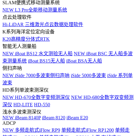
SLAM便携式移动测量系统
NEW
L3 Pro全能移动测量系统
点云处理软件
Hi-LiDAR 三维激光点云数据处理软件
K系列海洋定位定向设备
K20高精度分体式RTK
智能无人测量船
NEW
iBoat BS12 水文测验无人船
NEW
iBoat BSC 无人船多波
束测量系统
iBoat BS15无人船
iBoat BSA无人船
侧扫声呐
NEW
iSide 7000多波束侧扫声呐
iSide 5000多波束
iSide 系列单
波束
HD系列单波束测深仪
NEW
HD-670全数字变频测深仪
NEW
HD-680全数字双变频测
深仪
HD-LITE
HD-550
浅水多波束测深仪
NEW
iBeam 8140P
iBeam 8120
iBeam E20
ADCP
NEW
多频走航式iFlow RP9
单频走航式iFlow RP1200
单频走