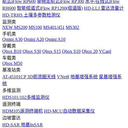
航式iFlow RP600
单频走航式iFlow RP300
水平/在线式iFlow
RH600
智能缆道式iFlow RP1200(缆道版)
HD-LLJ 雷达流量计
HD-TRHS 土壤多参数检测仪
监测类
NEW
MS200
MS100
MS401/451
MS302
手机类
Qmini A30
Qmini A20
Qmini A10
穿戴类
Qbox B10
Qbox S30
Qbox S15
Qbox S10
Qbox 20
VCard
车载类
Qbox M50
基准站类
AT-45101CP 3D扼流圈天线
VNet8
地基增强系统
星基增强系
统
多维监测
HDS101/102多维监测仪
遥测终端
HDM105遥测终端机
HD-MCU自动数据采集仪
边坡雷达
HD-SAR 地基InSAR