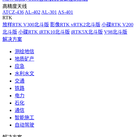
高精度天线
ATCZ-436
AL-402
AL-301
AS-401
RTK
放样RTK V300北斗版
影像RTK vRTK2北斗版
小碟RTK V200
北斗版
小碟RTK iRTK10北斗版
iRTK5X北斗版
V98北斗版
解决方案
测绘地信
地质矿产
应急
水利水文
交通
铁路
电力
石化
通信
智能施工
自动驾驶