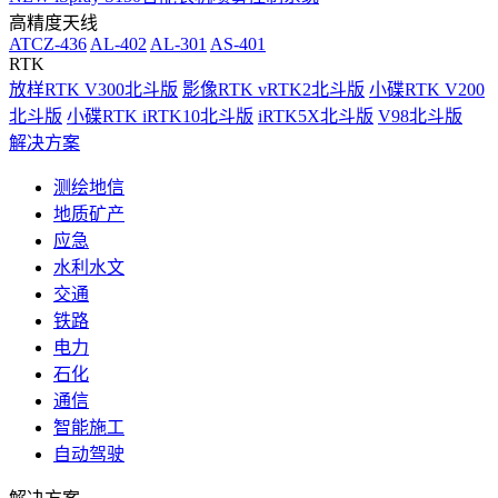
高精度天线
ATCZ-436
AL-402
AL-301
AS-401
RTK
放样RTK V300北斗版
影像RTK vRTK2北斗版
小碟RTK V200
北斗版
小碟RTK iRTK10北斗版
iRTK5X北斗版
V98北斗版
解决方案
测绘地信
地质矿产
应急
水利水文
交通
铁路
电力
石化
通信
智能施工
自动驾驶