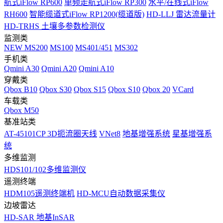
航式iFlow RP600
单频走航式iFlow RP300
水平/在线式iFlow
RH600
智能缆道式iFlow RP1200(缆道版)
HD-LLJ 雷达流量计
HD-TRHS 土壤多参数检测仪
监测类
NEW
MS200
MS100
MS401/451
MS302
手机类
Qmini A30
Qmini A20
Qmini A10
穿戴类
Qbox B10
Qbox S30
Qbox S15
Qbox S10
Qbox 20
VCard
车载类
Qbox M50
基准站类
AT-45101CP 3D扼流圈天线
VNet8
地基增强系统
星基增强系
统
多维监测
HDS101/102多维监测仪
遥测终端
HDM105遥测终端机
HD-MCU自动数据采集仪
边坡雷达
HD-SAR 地基InSAR