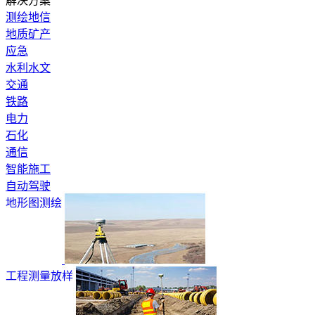
解决方案
测绘地信
地质矿产
应急
水利水文
交通
铁路
电力
石化
通信
智能施工
自动驾驶
地形图测绘
工程测量放样