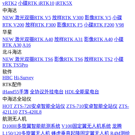
vRTK2
小碟RTK iRTK10
iRTK5X
中海达
NEW
激光双摄RTK V5
放样RTK V300
影像RTK V5
小碟
RTK V200
放样RTK F300
影像RTK F5
小碟RTK F200
V98
华星
NEW
激光双摄RTK A40
放样RTK A31
影像RTK A40
小碟
RTK A30
A16
北斗海达
NEW
激光双摄RTK TS6
影像RTK TS6
放样RTK TS2
小碟
RTK TS5Pro
软件
HBC
Hi-Survey
RTK配件
iHand55手簿
全协议外挂电台
HDL全能星电台
中海达全站仪
HOT
ZTS-720安卓智能全站仪
ZTS-710安卓智能全站仪
ZTS-
421L10
ZTS-420L8
航测无人机
D100H多旋翼智能航测系统
V100固定翼无人机系统
龙腾
L150/120多旋翼无人机
蜂虎垂直起降固定翼无人机
R4M测绘