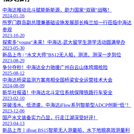
中海达推动北斗赋能新能源，助力国家“双碳”战略！
2024-01-16
所罗门群岛副总理兼基础设施发展部长梅兰加一行莅临中海达
参观
2023-10-20
探索多"young"未来！中海达-武大留学生游学活动圆满举办
2023-05-30
新品上市 | “水文大师”BS12无人船，测流、测深一步到位
2023-08-29
争分夺秒！中海达全力驰援广州白云山体垮塌抢险
2025-08-12
中海达桥梁监测方案亮相全国桥梁安全运营技术大会
2024-08-09
新华社报道！中海达北斗定位系统保障铁路行车安全
2023-02-10
突破浅水、低流速，中海达iFlow系列智能型ADCP创新“低”！
2023-12-06
国产水文装备实力凸显，行走江湖深受好评！
2023-04-13
新品上市丨iBoat BS15智能无人测量船，水下地貌高效测量利