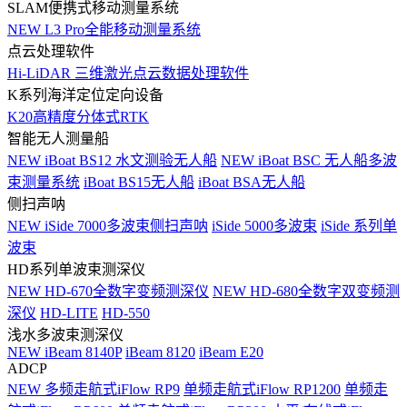
SLAM便携式移动测量系统
NEW
L3 Pro全能移动测量系统
点云处理软件
Hi-LiDAR 三维激光点云数据处理软件
K系列海洋定位定向设备
K20高精度分体式RTK
智能无人测量船
NEW
iBoat BS12 水文测验无人船
NEW
iBoat BSC 无人船多波
束测量系统
iBoat BS15无人船
iBoat BSA无人船
侧扫声呐
NEW
iSide 7000多波束侧扫声呐
iSide 5000多波束
iSide 系列单
波束
HD系列单波束测深仪
NEW
HD-670全数字变频测深仪
NEW
HD-680全数字双变频测
深仪
HD-LITE
HD-550
浅水多波束测深仪
NEW
iBeam 8140P
iBeam 8120
iBeam E20
ADCP
NEW
多频走航式iFlow RP9
单频走航式iFlow RP1200
单频走