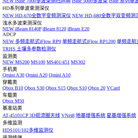
NEW
iSide 7000多波束侧扫声呐
iSide 5000多波束
iSide 系列单
HD系列单波束测深仪
NEW
HD-670全数字变频测深仪
NEW
HD-680全数字双变频测
浅水多波束测深仪
NEW
iBeam 8140P
iBeam 8120
iBeam E20
ADCP
NEW
多频走航式iFlow RP9
单频走航式iFlow RP1200
单频走航式i
TRHS 土壤多参数检测仪
监测类
NEW
MS200
MS100
MS401/451
MS302
手机类
Qmini A30
Qmini A20
Qmini A10
穿戴类
Qbox B10
Qbox S30
Qbox S15
Qbox S10
Qbox 20
VCard
车载类
Qbox M50
基准站类
AT-45101CP 3D扼流圈天线
VNet8
地基增强系统
星基增强系统
多维监测
HDS101/102多维监测仪
遥测终端