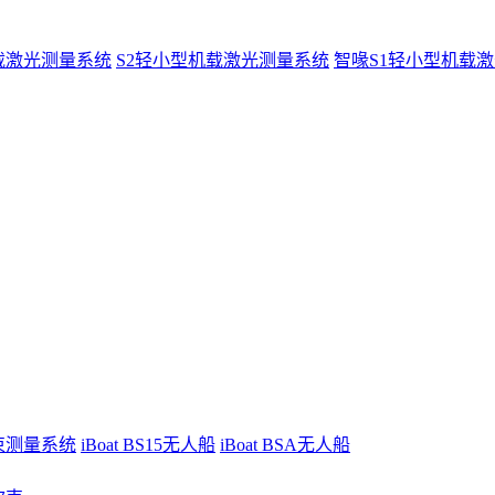
载激光测量系统
S2轻小型机载激光测量系统
智喙S1轻小型机载
波束测量系统
iBoat BS15无人船
iBoat BSA无人船