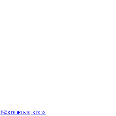
小碟RTK iRTK10
iRTK5X