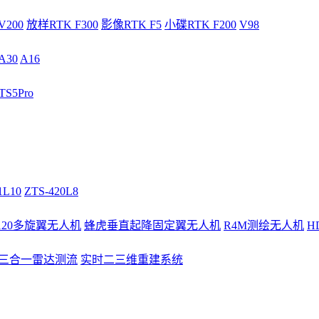
V200
放样RTK F300
影像RTK F5
小碟RTK F200
V98
A30
A16
S5Pro
1L10
ZTS-420L8
/120多旋翼无人机
蜂虎垂直起降固定翼无人机
R4M测绘无人机
H
3三合一雷达测流
实时二三维重建系统