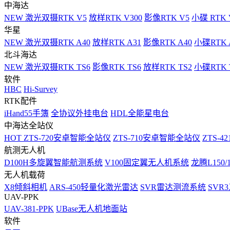
中海达
NEW
激光双摄RTK V5
放样RTK V300
影像RTK V5
小碟 RTK 
华星
NEW
激光双摄RTK A40
放样RTK A31
影像RTK A40
小碟RTK 
北斗海达
NEW
激光双摄RTK TS6
影像RTK TS6
放样RTK TS2
小碟RTK T
软件
HBC
Hi-Survey
RTK配件
iHand55手簿
全协议外挂电台
HDL全能星电台
中海达全站仪
HOT
ZTS-720安卓智能全站仪
ZTS-710安卓智能全站仪
ZTS-42
航测无人机
D100H多旋翼智能航测系统
V100固定翼无人机系统
龙腾L150
无人机载荷
X8倾斜相机
ARS-450轻量化激光雷达
SVR雷达测流系统
SVR
UAV-PPK
UAV-381-PPK
UBase无人机地面站
软件