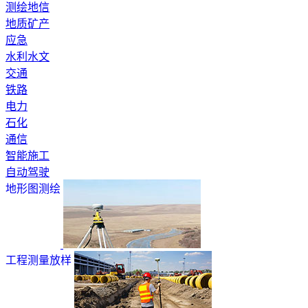
测绘地信
地质矿产
应急
水利水文
交通
铁路
电力
石化
通信
智能施工
自动驾驶
地形图测绘
工程测量放样