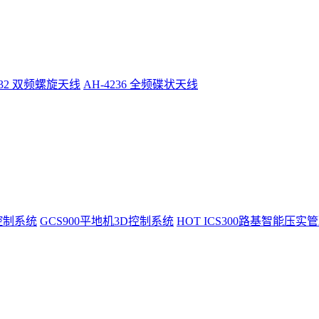
232 双频螺旋天线
AH-4236 全频碟状天线
控制系统
GCS900平地机3D控制系统
HOT
ICS300路基智能压实