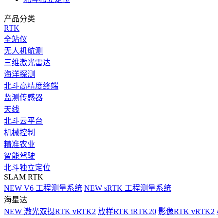
产品分类
RTK
全站仪
无人机航测
三维激光雷达
海洋探测
北斗高精度终端
监测传感器
天线
北斗云平台
机械控制
精准农业
智能驾驶
北斗独立定位
SLAM RTK
NEW
V6 工程测量系统
NEW
sRTK 工程测量系统
海星达
NEW
激光双摄RTK vRTK2
放样RTK iRTK20
影像RTK vRTK2