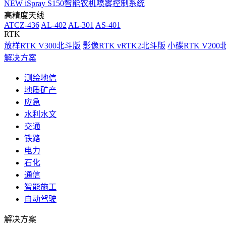
NEW
iSpray S150智能农机喷雾控制系统
高精度天线
ATCZ-436
AL-402
AL-301
AS-401
RTK
放样RTK V300北斗版
影像RTK vRTK2北斗版
小碟RTK V20
解决方案
测绘地信
地质矿产
应急
水利水文
交通
铁路
电力
石化
通信
智能施工
自动驾驶
解决方案