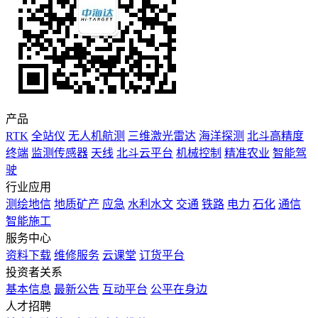
产品
RTK
全站仪
无人机航测
三维激光雷达
海洋探测
北斗高精度
终端
监测传感器
天线
北斗云平台
机械控制
精准农业
智能驾
驶
行业应用
测绘地信
地质矿产
应急
水利水文
交通
铁路
电力
石化
通信
智能施工
服务中心
资料下载
维修服务
云课堂
订货平台
投资者关系
基本信息
最新公告
互动平台
公平在身边
人才招聘