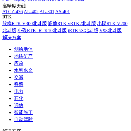
高精度天线
ATCZ-436
AL-402
AL-301
AS-401
RTK
放样RTK V300北斗版
影像RTK vRTK2北斗版
小碟RTK V200
北斗版
小碟RTK iRTK10北斗版
iRTK5X北斗版
V98北斗版
解决方案
测绘地信
地质矿产
应急
水利水文
交通
铁路
电力
石化
通信
智能施工
自动驾驶