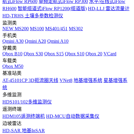
航式iFlow RP600
单频走航式iFlow RP300
水平/在线式iFlow
RH600
智能缆道式iFlow RP1200(缆道版)
HD-LLJ 雷达流量计
HD-TRHS 土壤多参数检测仪
监测类
NEW
MS200
MS100
MS401/451
MS302
手机类
Qmini A30
Qmini A20
Qmini A10
穿戴类
Qbox B10
Qbox S30
Qbox S15
Qbox S10
Qbox 20
VCard
车载类
Qbox M50
基准站类
AT-45101CP 3D扼流圈天线
VNet8
地基增强系统
星基增强系
统
多维监测
HDS101/102多维监测仪
遥测终端
HDM105遥测终端机
HD-MCU自动数据采集仪
边坡雷达
HD-SAR 地基InSAR