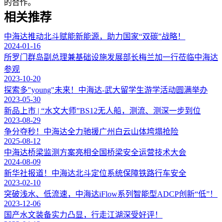
的合作。
相关推荐
中海达推动北斗赋能新能源，助力国家“双碳”战略！
2024-01-16
所罗门群岛副总理兼基础设施发展部长梅兰加一行莅临中海达
参观
2023-10-20
探索多"young"未来！中海达-武大留学生游学活动圆满举办
2023-05-30
新品上市 | “水文大师”BS12无人船，测流、测深一步到位
2023-08-29
争分夺秒！中海达全力驰援广州白云山体垮塌抢险
2025-08-12
中海达桥梁监测方案亮相全国桥梁安全运营技术大会
2024-08-09
新华社报道！中海达北斗定位系统保障铁路行车安全
2023-02-10
突破浅水、低流速，中海达iFlow系列智能型ADCP创新“低”！
2023-12-06
国产水文装备实力凸显，行走江湖深受好评！