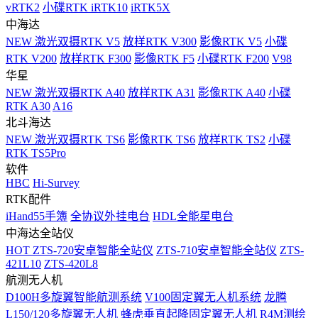
vRTK2
小碟RTK iRTK10
iRTK5X
中海达
NEW
激光双摄RTK V5
放样RTK V300
影像RTK V5
小碟
RTK V200
放样RTK F300
影像RTK F5
小碟RTK F200
V98
华星
NEW
激光双摄RTK A40
放样RTK A31
影像RTK A40
小碟
RTK A30
A16
北斗海达
NEW
激光双摄RTK TS6
影像RTK TS6
放样RTK TS2
小碟
RTK TS5Pro
软件
HBC
Hi-Survey
RTK配件
iHand55手簿
全协议外挂电台
HDL全能星电台
中海达全站仪
HOT
ZTS-720安卓智能全站仪
ZTS-710安卓智能全站仪
ZTS-
421L10
ZTS-420L8
航测无人机
D100H多旋翼智能航测系统
V100固定翼无人机系统
龙腾
L150/120多旋翼无人机
蜂虎垂直起降固定翼无人机
R4M测绘