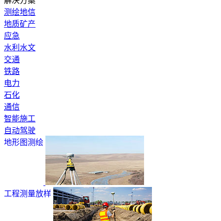
解决方案
测绘地信
地质矿产
应急
水利水文
交通
铁路
电力
石化
通信
智能施工
自动驾驶
地形图测绘
工程测量放样