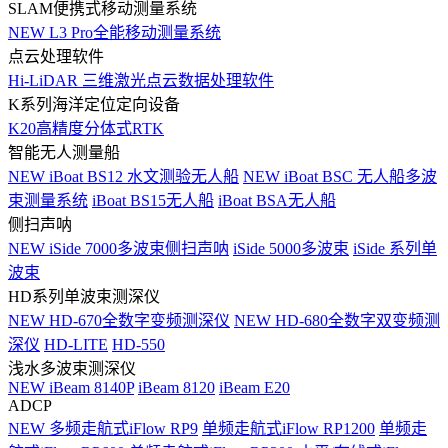
SLAM便携式移动测量系统
NEW
L3 Pro全能移动测量系统
点云处理软件
Hi-LiDAR 三维激光点云数据处理软件
K系列海洋定位定向设备
K20高精度分体式RTK
智能无人测量船
NEW
iBoat BS12 水文测验无人船
NEW
iBoat BSC 无人船多波
束测量系统
iBoat BS15无人船
iBoat BSA无人船
侧扫声呐
NEW
iSide 7000多波束侧扫声呐
iSide 5000多波束
iSide 系列单
波束
HD系列单波束测深仪
NEW
HD-670全数字变频测深仪
NEW
HD-680全数字双变频测
深仪
HD-LITE
HD-550
浅水多波束测深仪
NEW
iBeam 8140P
iBeam 8120
iBeam E20
ADCP
NEW
多频走航式iFlow RP9
单频走航式iFlow RP1200
单频走