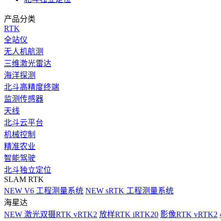
产品分类
RTK
全站仪
无人机航测
三维激光雷达
海洋探测
北斗高精度终端
监测传感器
天线
北斗云平台
机械控制
精准农业
智能驾驶
北斗独立定位
SLAM RTK
NEW
V6 工程测量系统
NEW
sRTK 工程测量系统
海星达
NEW
激光双摄RTK vRTK2
放样RTK iRTK20
影像RTK vRTK2