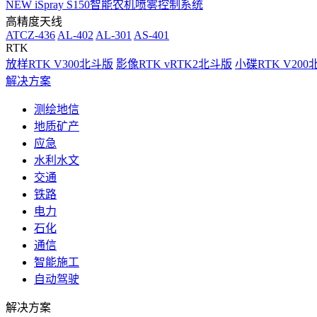
NEW
iSpray S150智能农机喷雾控制系统
高精度天线
ATCZ-436
AL-402
AL-301
AS-401
RTK
放样RTK V300北斗版
影像RTK vRTK2北斗版
小碟RTK V20
解决方案
测绘地信
地质矿产
应急
水利水文
交通
铁路
电力
石化
通信
智能施工
自动驾驶
解决方案