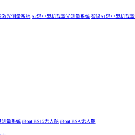
载激光测量系统
S2轻小型机载激光测量系统
智喙S1轻小型机载
波束测量系统
iBoat BS15无人船
iBoat BSA无人船