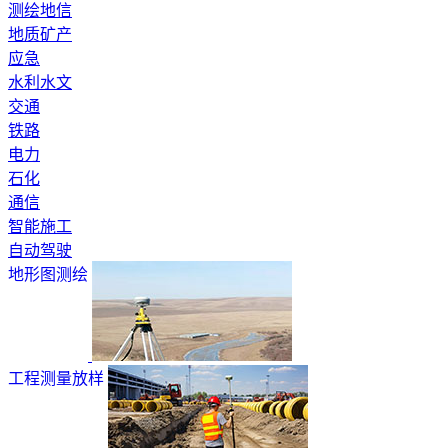
测绘地信
地质矿产
应急
水利水文
交通
铁路
电力
石化
通信
智能施工
自动驾驶
地形图测绘
工程测量放样