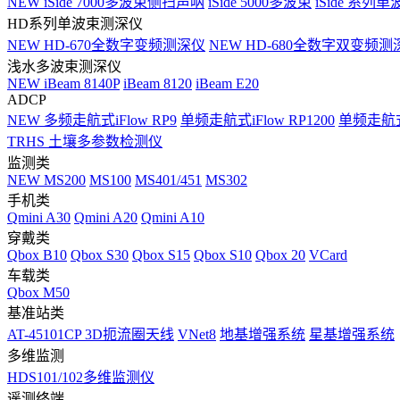
NEW
iSide 7000多波束侧扫声呐
iSide 5000多波束
iSide 系列单
HD系列单波束测深仪
NEW
HD-670全数字变频测深仪
NEW
HD-680全数字双变频测
浅水多波束测深仪
NEW
iBeam 8140P
iBeam 8120
iBeam E20
ADCP
NEW
多频走航式iFlow RP9
单频走航式iFlow RP1200
单频走航式i
TRHS 土壤多参数检测仪
监测类
NEW
MS200
MS100
MS401/451
MS302
手机类
Qmini A30
Qmini A20
Qmini A10
穿戴类
Qbox B10
Qbox S30
Qbox S15
Qbox S10
Qbox 20
VCard
车载类
Qbox M50
基准站类
AT-45101CP 3D扼流圈天线
VNet8
地基增强系统
星基增强系统
多维监测
HDS101/102多维监测仪
遥测终端