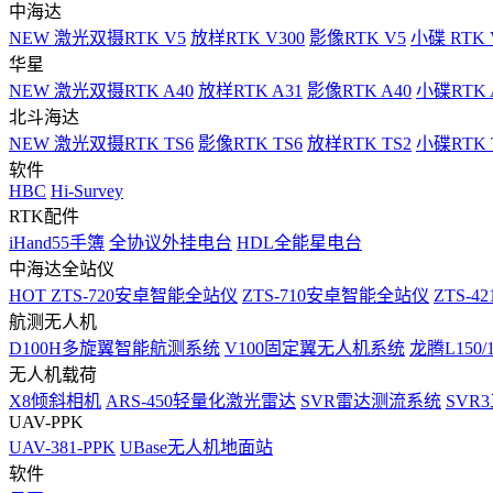
中海达
NEW
激光双摄RTK V5
放样RTK V300
影像RTK V5
小碟 RTK 
华星
NEW
激光双摄RTK A40
放样RTK A31
影像RTK A40
小碟RTK 
北斗海达
NEW
激光双摄RTK TS6
影像RTK TS6
放样RTK TS2
小碟RTK T
软件
HBC
Hi-Survey
RTK配件
iHand55手簿
全协议外挂电台
HDL全能星电台
中海达全站仪
HOT
ZTS-720安卓智能全站仪
ZTS-710安卓智能全站仪
ZTS-42
航测无人机
D100H多旋翼智能航测系统
V100固定翼无人机系统
龙腾L150
无人机载荷
X8倾斜相机
ARS-450轻量化激光雷达
SVR雷达测流系统
SVR
UAV-PPK
UAV-381-PPK
UBase无人机地面站
软件