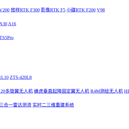
V200
放样RTK F300
影像RTK F5
小碟RTK F200
V98
A30
A16
S5Pro
1L10
ZTS-420L8
/120多旋翼无人机
蜂虎垂直起降固定翼无人机
R4M测绘无人机
H
3三合一雷达测流
实时二三维重建系统