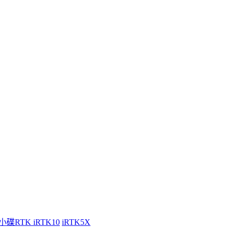
小碟RTK iRTK10
iRTK5X