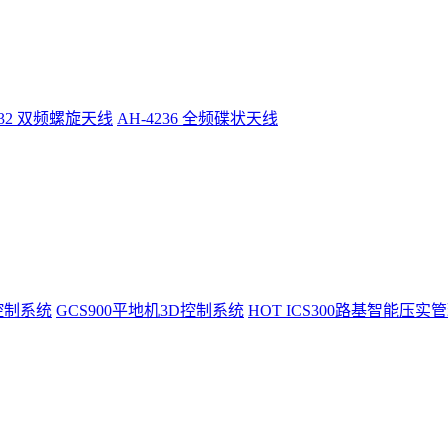
232 双频螺旋天线
AH-4236 全频碟状天线
控制系统
GCS900平地机3D控制系统
HOT
ICS300路基智能压实