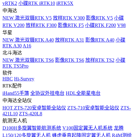
vRTK2
小碟RTK iRTK10
iRTK5X
中海达
NEW
激光双摄RTK V5
放样RTK V300
影像RTK V5
小碟
RTK V200
放样RTK F300
影像RTK F5
小碟RTK F200
V98
华星
NEW
激光双摄RTK A40
放样RTK A31
影像RTK A40
小碟
RTK A30
A16
北斗海达
NEW
激光双摄RTK TS6
影像RTK TS6
放样RTK TS2
小碟
RTK TS5Pro
软件
HBC
Hi-Survey
RTK配件
iHand55手簿
全协议外挂电台
HDL全能星电台
中海达全站仪
HOT
ZTS-720安卓智能全站仪
ZTS-710安卓智能全站仪
ZTS-
421L10
ZTS-420L8
航测无人机
D100H多旋翼智能航测系统
V100固定翼无人机系统
龙腾
L150/120多旋翼无人机
蜂虎垂直起降固定翼无人机
R4M测绘