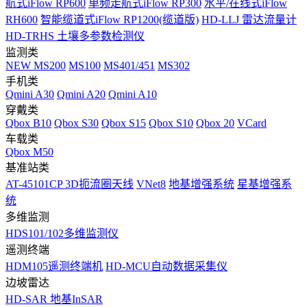
航式iFlow RP600
单频走航式iFlow RP300
水平/在线式iFlow
RH600
智能缆道式iFlow RP1200(缆道版)
HD-LLJ 雷达流量计
HD-TRHS 土壤多参数检测仪
监测类
NEW
MS200
MS100
MS401/451
MS302
手机类
Qmini A30
Qmini A20
Qmini A10
穿戴类
Qbox B10
Qbox S30
Qbox S15
Qbox S10
Qbox 20
VCard
车载类
Qbox M50
基准站类
AT-45101CP 3D扼流圈天线
VNet8
地基增强系统
星基增强系
统
多维监测
HDS101/102多维监测仪
遥测终端
HDM105遥测终端机
HD-MCU自动数据采集仪
边坡雷达
HD-SAR 地基InSAR