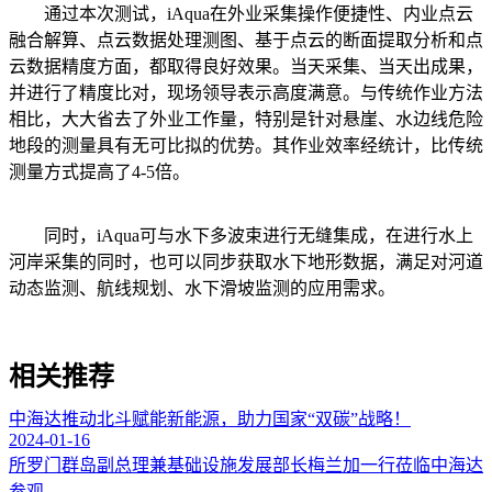
通过本次测试，iAqua在外业采集操作便捷性、内业点云
融合解算、点云数据处理测图、基于点云的断面提取分析和点
云数据精度方面，都取得良好效果。当天采集、当天出成果，
并进行了精度比对，现场领导表示高度满意。与传统作业方法
相比，大大省去了外业工作量，特别是针对悬崖、水边线危险
地段的测量具有无可比拟的优势。其作业效率经统计，比传统
测量方式提高了4-5倍。
同时，iAqua可与水下多波束进行无缝集成，在进行水上
河岸采集的同时，也可以同步获取水下地形数据，满足对河道
动态监测、航线规划、水下滑坡监测的应用需求。
相关推荐
中海达推动北斗赋能新能源，助力国家“双碳”战略！
2024-01-16
所罗门群岛副总理兼基础设施发展部长梅兰加一行莅临中海达
参观