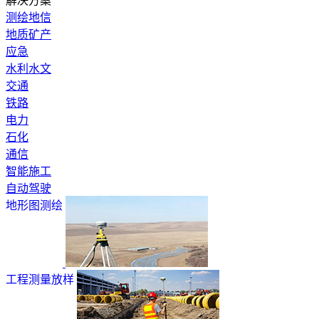
解决方案
测绘地信
地质矿产
应急
水利水文
交通
铁路
电力
石化
通信
智能施工
自动驾驶
地形图测绘
工程测量放样