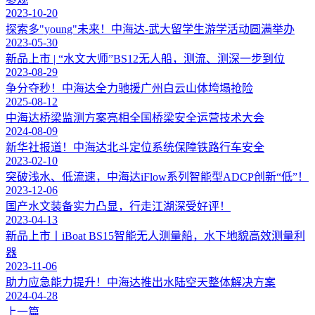
2023-10-20
探索多"young"未来！中海达-武大留学生游学活动圆满举办
2023-05-30
新品上市 | “水文大师”BS12无人船，测流、测深一步到位
2023-08-29
争分夺秒！中海达全力驰援广州白云山体垮塌抢险
2025-08-12
中海达桥梁监测方案亮相全国桥梁安全运营技术大会
2024-08-09
新华社报道！中海达北斗定位系统保障铁路行车安全
2023-02-10
突破浅水、低流速，中海达iFlow系列智能型ADCP创新“低”！
2023-12-06
国产水文装备实力凸显，行走江湖深受好评！
2023-04-13
新品上市丨iBoat BS15智能无人测量船，水下地貌高效测量利
器
2023-11-06
助力应急能力提升！中海达推出水陆空天整体解决方案
2024-04-28
上一篇