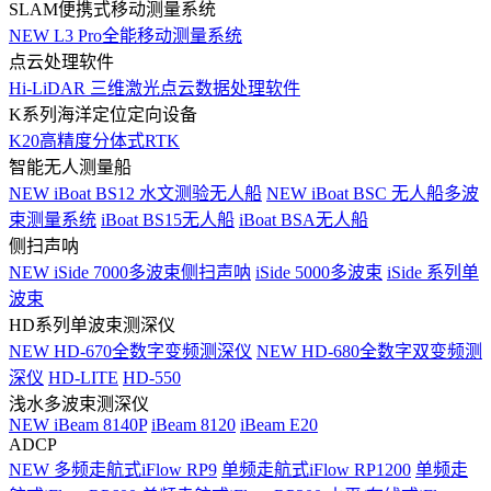
SLAM便携式移动测量系统
NEW
L3 Pro全能移动测量系统
点云处理软件
Hi-LiDAR 三维激光点云数据处理软件
K系列海洋定位定向设备
K20高精度分体式RTK
智能无人测量船
NEW
iBoat BS12 水文测验无人船
NEW
iBoat BSC 无人船多波
束测量系统
iBoat BS15无人船
iBoat BSA无人船
侧扫声呐
NEW
iSide 7000多波束侧扫声呐
iSide 5000多波束
iSide 系列单
波束
HD系列单波束测深仪
NEW
HD-670全数字变频测深仪
NEW
HD-680全数字双变频测
深仪
HD-LITE
HD-550
浅水多波束测深仪
NEW
iBeam 8140P
iBeam 8120
iBeam E20
ADCP
NEW
多频走航式iFlow RP9
单频走航式iFlow RP1200
单频走