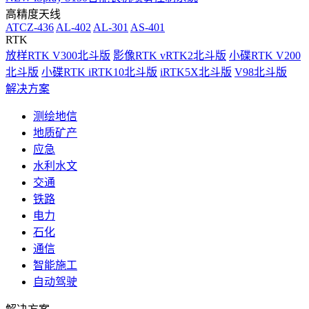
高精度天线
ATCZ-436
AL-402
AL-301
AS-401
RTK
放样RTK V300北斗版
影像RTK vRTK2北斗版
小碟RTK V200
北斗版
小碟RTK iRTK10北斗版
iRTK5X北斗版
V98北斗版
解决方案
测绘地信
地质矿产
应急
水利水文
交通
铁路
电力
石化
通信
智能施工
自动驾驶